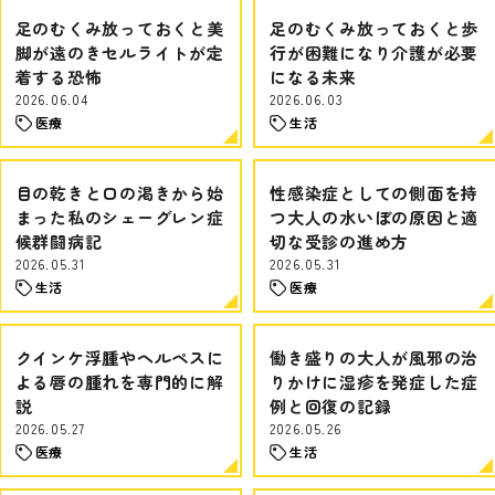
足のむくみ放っておくと美
足のむくみ放っておくと歩
脚が遠のきセルライトが定
行が困難になり介護が必要
着する恐怖
になる未来
2026.06.04
2026.06.03
医療
生活
目の乾きと口の渇きから始
性感染症としての側面を持
まった私のシェーグレン症
つ大人の水いぼの原因と適
候群闘病記
切な受診の進め方
2026.05.31
2026.05.31
生活
医療
クインケ浮腫やヘルペスに
働き盛りの大人が風邪の治
よる唇の腫れを専門的に解
りかけに湿疹を発症した症
説
例と回復の記録
2026.05.27
2026.05.26
医療
生活