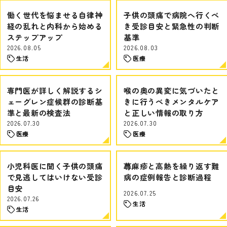
働く世代を悩ませる自律神
子供の頭痛で病院へ行くべ
経の乱れと内科から始める
き受診目安と緊急性の判断
ステップアップ
基準
2026.08.05
2026.08.03
生活
医療
専門医が詳しく解説するシ
喉の奥の異変に気づいたと
ェーグレン症候群の診断基
きに行うべきメンタルケア
準と最新の検査法
と正しい情報の取り方
2026.07.30
2026.07.30
医療
医療
小児科医に聞く子供の頭痛
蕁麻疹と高熱を繰り返す難
で見逃してはいけない受診
病の症例報告と診断過程
目安
2026.07.25
2026.07.26
生活
生活