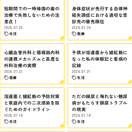
短期間での一時帰国の歯の
身体症状が先行する自律神
治療で失敗しないための注
経失調症における適切な受
意点！
診先の優先順位
2026.07.25
2026.07.24
生活
医療
心臓血管外科と循環器内科
子供が溶連菌から猩紅熱に
の連携メカニズムと高度な
なった私の体験記と看病の
外科治療の実際
記録
2026.07.22
2026.07.21
医療
生活
溶連菌と猩紅熱の予防対策
ただの頻尿と侮れない糖尿
と家庭内での二次感染を防
病がもたらす排尿トラブル
ぐためのガイドライン
の現実
2026.07.18
2026.07.18
生活
生活