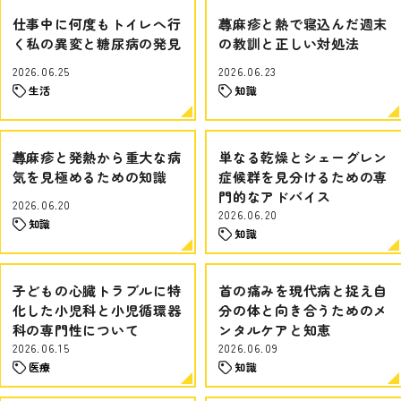
仕事中に何度もトイレへ行
蕁麻疹と熱で寝込んだ週末
く私の異変と糖尿病の発見
の教訓と正しい対処法
2026.06.25
2026.06.23
生活
知識
蕁麻疹と発熱から重大な病
単なる乾燥とシェーグレン
気を見極めるための知識
症候群を見分けるための専
門的なアドバイス
2026.06.20
2026.06.20
知識
知識
子どもの心臓トラブルに特
首の痛みを現代病と捉え自
化した小児科と小児循環器
分の体と向き合うためのメ
科の専門性について
ンタルケアと知恵
2026.06.15
2026.06.09
医療
知識