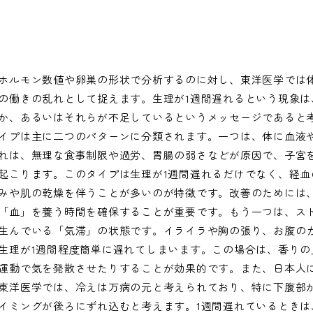
ホルモン数値や卵巣の形状で分析するのに対し、東洋医学では
の働きの乱れとして捉えます。生理が1週間遅れるという現象は
か、あるいはそれらが不足しているというメッセージであると
イプは主に二つのパターンに分類されます。一つは、体に血液
れは、無理な食事制限や過労、胃腸の弱さなどが原因で、子宮
起こります。このタイプは生理が1週間遅れるだけでなく、経血
みや肌の乾燥を伴うことが多いのが特徴です。改善のためには
「血」を養う時間を確保することが重要です。もう一つは、ス
生んでいる「気滞」の状態です。イライラや胸の張り、お腹の
生理が1週間程度簡単に遅れてしまいます。この場合は、香りの
運動で気を発散させたりすることが効果的です。また、日本人
東洋医学では、冷えは万病の元と考えられており、特に下腹部
イミングが後ろにずれ込むと考えます。1週間遅れているときは