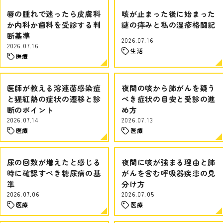
唇の腫れで迷ったら皮膚科
咳が止まった後に始まった
か内科か歯科を受診する判
謎の痒みと私の湿疹格闘記
断基準
2026.07.16
2026.07.16
生活
医療
医師が教える溶連菌感染症
夜間の咳から肺がんを疑う
と猩紅熱の症状の遷移と診
べき症状の目安と受診の進
断のポイント
め方
2026.07.14
2026.07.13
医療
医療
尿の回数が増えたと感じる
夜間に咳が強まる理由と肺
時に確認すべき糖尿病の基
がんを含む呼吸器疾患の見
準
分け方
2026.07.06
2026.07.05
医療
医療