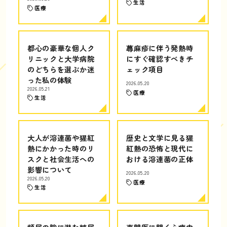
生活
医療
都心の豪華な個人ク
蕁麻疹に伴う発熱時
リニックと大学病院
にすぐ確認すべきチ
のどちらを選ぶか迷
ェック項目
った私の体験
2026.05.20
2026.05.21
医療
生活
大人が溶連菌や猩紅
歴史と文学に見る猩
熱にかかった時のリ
紅熱の恐怖と現代に
スクと社会生活への
おける溶連菌の正体
影響について
2026.05.20
2026.05.20
医療
生活