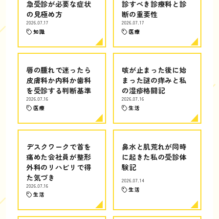
急受診が必要な症状
診すべき診療科と診
の見極め方
断の重要性
2026.07.17
2026.07.17
知識
医療
唇の腫れで迷ったら
咳が止まった後に始
皮膚科か内科か歯科
まった謎の痒みと私
を受診する判断基準
の湿疹格闘記
2026.07.16
2026.07.16
医療
生活
デスクワークで首を
鼻水と肌荒れが同時
痛めた会社員が整形
に起きた私の受診体
外科のリハビリで得
験記
た気づき
2026.07.14
2026.07.16
生活
生活