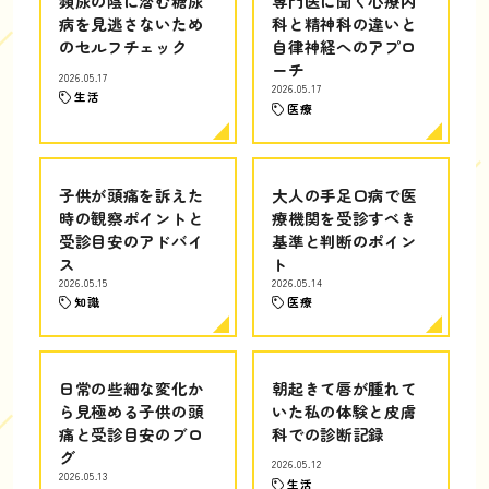
頻尿の陰に潜む糖尿
専門医に聞く心療内
病を見逃さないため
科と精神科の違いと
のセルフチェック
自律神経へのアプロ
ーチ
2026.05.17
2026.05.17
生活
医療
子供が頭痛を訴えた
大人の手足口病で医
時の観察ポイントと
療機関を受診すべき
受診目安のアドバイ
基準と判断のポイン
ス
ト
2026.05.15
2026.05.14
知識
医療
日常の些細な変化か
朝起きて唇が腫れて
ら見極める子供の頭
いた私の体験と皮膚
痛と受診目安のブロ
科での診断記録
グ
2026.05.12
2026.05.13
生活