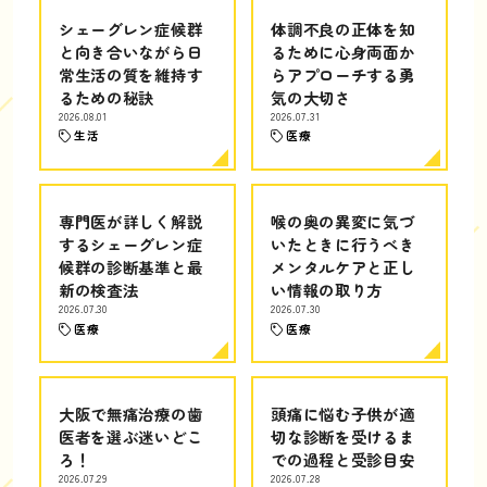
シェーグレン症候群
体調不良の正体を知
と向き合いながら日
るために心身両面か
常生活の質を維持す
らアプローチする勇
るための秘訣
気の大切さ
2026.08.01
2026.07.31
生活
医療
専門医が詳しく解説
喉の奥の異変に気づ
するシェーグレン症
いたときに行うべき
候群の診断基準と最
メンタルケアと正し
新の検査法
い情報の取り方
2026.07.30
2026.07.30
医療
医療
大阪で無痛治療の歯
頭痛に悩む子供が適
医者を選ぶ迷いどこ
切な診断を受けるま
ろ！
での過程と受診目安
2026.07.29
2026.07.28