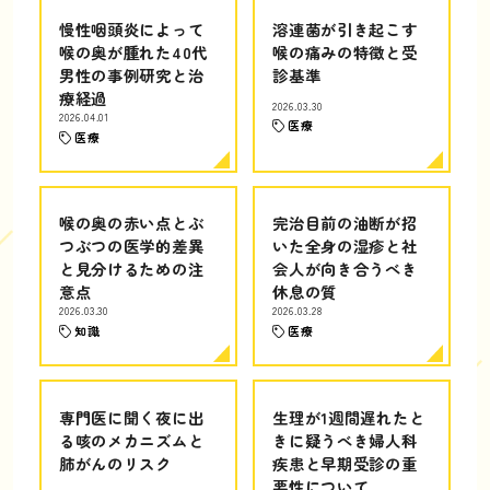
慢性咽頭炎によって
溶連菌が引き起こす
喉の奥が腫れた40代
喉の痛みの特徴と受
男性の事例研究と治
診基準
療経過
2026.03.30
2026.04.01
医療
医療
喉の奥の赤い点とぶ
完治目前の油断が招
つぶつの医学的差異
いた全身の湿疹と社
と見分けるための注
会人が向き合うべき
意点
休息の質
2026.03.30
2026.03.28
知識
医療
専門医に聞く夜に出
生理が1週間遅れたと
る咳のメカニズムと
きに疑うべき婦人科
肺がんのリスク
疾患と早期受診の重
要性について