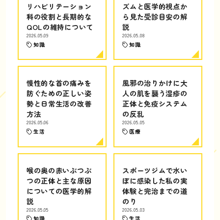
リハビリテーション
ズムと医学的視点か
科の役割と長期的な
ら見た受診目安の解
QOLの維持について
説
2026.05.09
2026.05.08
知識
知識
慢性的な首の痛みを
風邪の治りかけに大
防ぐための正しい姿
人の肌を襲う湿疹の
勢と日常生活の改善
正体と免疫システム
方法
の反乱
2026.05.06
2026.05.05
生活
医療
喉の奥の赤いぶつぶ
スポーツジムで水い
つの正体と主な原因
ぼに感染した私の実
についての医学的解
体験と完治までの道
説
のり
2026.05.05
2026.05.03
知識
生活