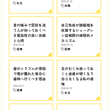
2026.03.16
生活
知識
首の痛みで受診を迷
自己免疫が腺組織を
う人が知っておくべ
攻撃するシェーグレ
き緊急性の高い兆候
ン症候群の病理的メ
と心得
カニズム
2026.03.15
2026.03.14
医療
医療
歯のトラブルが原因
足のむくみ放ってお
で唇が腫れた場合に
くと皮膚が硬くなり
歯科へ行くべき理由
治らなくなる私の後
悔
2026.03.11
2026.03.10
医療
生活