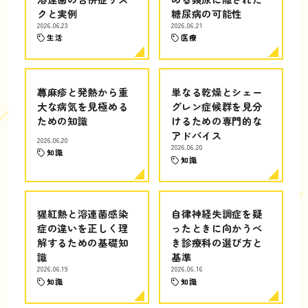
クと実例
糖尿病の可能性
2026.06.23
2026.06.21
生活
医療
蕁麻疹と発熱から重
単なる乾燥とシェー
大な病気を見極める
グレン症候群を見分
ための知識
けるための専門的な
アドバイス
2026.06.20
2026.06.20
知識
知識
猩紅熱と溶連菌感染
自律神経失調症を疑
症の違いを正しく理
ったときに向かうべ
解するための基礎知
き診療科の選び方と
識
基準
2026.06.19
2026.06.16
知識
知識