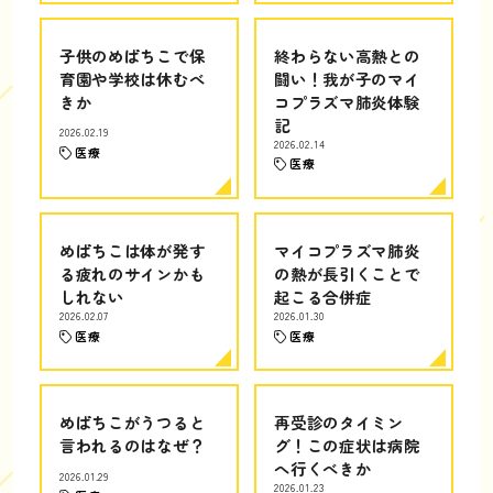
子供のめばちこで保
終わらない高熱との
育園や学校は休むべ
闘い！我が子のマイ
きか
コプラズマ肺炎体験
記
2026.02.19
2026.02.14
医療
医療
めばちこは体が発す
マイコプラズマ肺炎
る疲れのサインかも
の熱が長引くことで
しれない
起こる合併症
2026.02.07
2026.01.30
医療
医療
めばちこがうつると
再受診のタイミン
言われるのはなぜ？
グ！この症状は病院
へ行くべきか
2026.01.29
2026.01.23