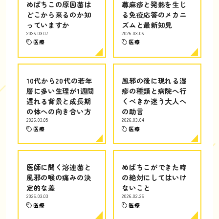
めばちこの原因菌は
蕁麻疹と発熱を生じ
どこから来るのか知
る免疫応答のメカニ
っていますか
ズムと最新知見
2026.03.07
2026.03.06
医療
医療
10代から20代の若年
風邪の後に現れる湿
層に多い生理が1週間
疹の種類と病院へ行
遅れる背景と成長期
くべきか迷う大人へ
の体への向き合い方
の助言
2026.03.05
2026.03.04
医療
医療
医師に聞く溶連菌と
めばちこができた時
風邪の喉の痛みの決
の絶対にしてはいけ
定的な差
ないこと
2026.03.03
2026.02.26
医療
医療