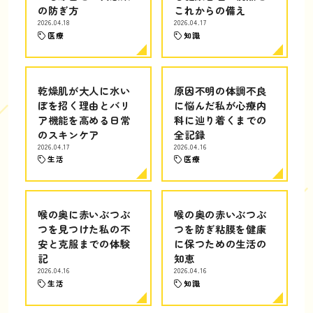
の防ぎ方
これからの備え
2026.04.18
2026.04.17
医療
知識
乾燥肌が大人に水い
原因不明の体調不良
ぼを招く理由とバリ
に悩んだ私が心療内
ア機能を高める日常
科に辿り着くまでの
のスキンケア
全記録
2026.04.17
2026.04.16
生活
医療
喉の奥に赤いぶつぶ
喉の奥の赤いぶつぶ
つを見つけた私の不
つを防ぎ粘膜を健康
安と克服までの体験
に保つための生活の
記
知恵
2026.04.16
2026.04.16
生活
知識