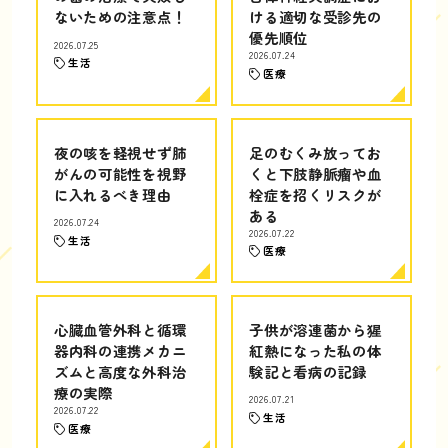
ないための注意点！
ける適切な受診先の
優先順位
2026.07.25
2026.07.24
生活
医療
夜の咳を軽視せず肺
足のむくみ放ってお
がんの可能性を視野
くと下肢静脈瘤や血
に入れるべき理由
栓症を招くリスクが
ある
2026.07.24
2026.07.22
生活
医療
心臓血管外科と循環
子供が溶連菌から猩
器内科の連携メカニ
紅熱になった私の体
ズムと高度な外科治
験記と看病の記録
療の実際
2026.07.21
2026.07.22
生活
医療