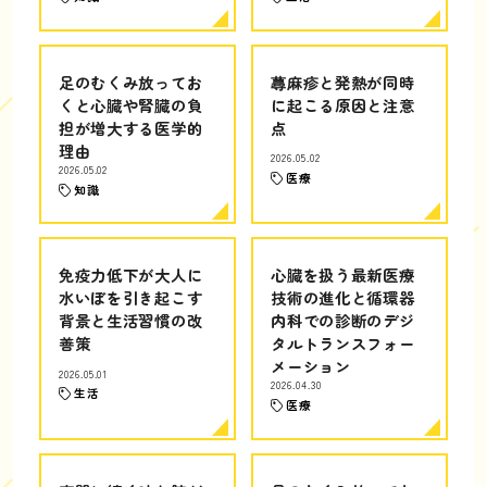
足のむくみ放ってお
蕁麻疹と発熱が同時
くと心臓や腎臓の負
に起こる原因と注意
担が増大する医学的
点
理由
2026.05.02
2026.05.02
医療
知識
免疫力低下が大人に
心臓を扱う最新医療
水いぼを引き起こす
技術の進化と循環器
背景と生活習慣の改
内科での診断のデジ
善策
タルトランスフォー
メーション
2026.05.01
2026.04.30
生活
医療