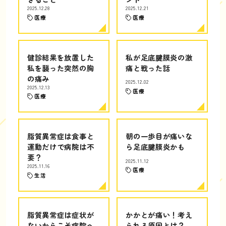
2025.12.28
2025.12.21
医療
医療
健診結果を放置した
私が足底腱膜炎の激
私を襲った突然の胸
痛と戦った話
の痛み
2025.12.02
2025.12.13
医療
医療
脂質異常症は食事と
朝の一歩目が痛いな
運動だけで病院は不
ら足底腱膜炎かも
要？
2025.11.12
2025.11.16
医療
生活
脂質異常症は症状が
かかとが痛い！考え
ないからこそ病院へ
られる原因とは？