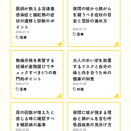
医師が教える溶連菌
夜間の咳から肺がん
感染症と猩紅熱の症
を疑うべき症状の目
状の遷移と診断のポ
安と受診の進め方
イント
2026.07.13
2026.07.14
医療
医療
無痛分娩を希望する
大人の水いぼを放置
妊婦が産院選びでチ
するリスクと自分の
ェックすべき5つの専
体と向き合うための
門的ポイント
健康の知恵
2026.07.12
2026.07.08
医療
知識
尿の回数が増えたと
夜間に咳が強まる理
感じる時に確認すべ
由と肺がんを含む呼
き糖尿病の基準
吸器疾患の見分け方
2026.07.06
2026.07.05