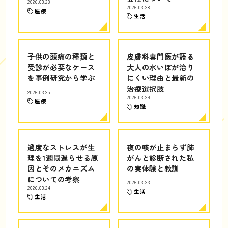
2026.03.28
2026.03.28
医療
生活
子供の頭痛の種類と
皮膚科専門医が語る
受診が必要なケース
大人の水いぼが治り
を事例研究から学ぶ
にくい理由と最新の
治療選択肢
2026.03.25
2026.03.24
医療
知識
過度なストレスが生
夜の咳が止まらず肺
理を1週間遅らせる原
がんと診断された私
因とそのメカニズム
の実体験と教訓
についての考察
2026.03.23
2026.03.24
生活
生活