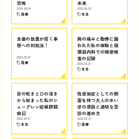
恐怖
未来
2026.06.04
2026.06.03
医療
生活
虫歯の放置が招く事
胸の痛みと動悸に襲
態への対処法！
われた私の体験と循
環器内科での精密検
2026.06.02
査の記録
医療
2026.06.01
生活
目の乾きと口の渇き
性感染症としての側
から始まった私のシ
面を持つ大人の水い
ェーグレン症候群闘
ぼの原因と適切な受
病記
診の進め方
2026.05.31
2026.05.31
生活
医療