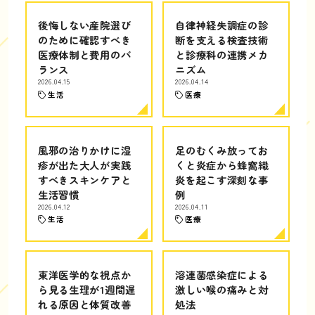
後悔しない産院選び
自律神経失調症の診
のために確認すべき
断を支える検査技術
医療体制と費用のバ
と診療科の連携メカ
ランス
ニズム
2026.04.15
2026.04.14
生活
医療
風邪の治りかけに湿
足のむくみ放ってお
疹が出た大人が実践
くと炎症から蜂窩織
すべきスキンケアと
炎を起こす深刻な事
生活習慣
例
2026.04.12
2026.04.11
生活
医療
東洋医学的な視点か
溶連菌感染症による
ら見る生理が1週間遅
激しい喉の痛みと対
れる原因と体質改善
処法