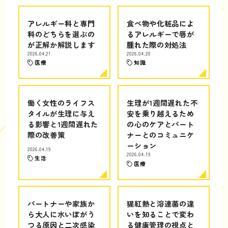
アレルギー科と専門
食べ物や化粧品によ
科のどちらを選ぶの
るアレルギーで唇が
が正解か解説します
腫れた際の対処法
2026.04.21
2026.04.20
医療
知識
働く女性のライフス
生理が1週間遅れた不
タイルが生理に与え
安を乗り越えるため
る影響と1週間遅れた
の心のケアとパート
際の改善策
ナーとのコミュニケ
ーション
2026.04.19
2026.04.19
生活
医療
パートナーや家族か
猩紅熱と溶連菌の違
ら大人に水いぼがう
いを知ることで変わ
つる原因と二次感染
る健康管理の視点と