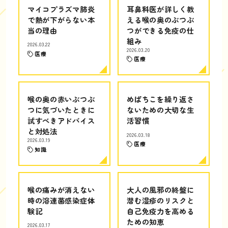
マイコプラズマ肺炎
耳鼻科医が詳しく教
で熱が下がらない本
える喉の奥のぶつぶ
当の理由
つができる免疫の仕
組み
2026.03.22
2026.03.20
医療
医療
喉の奥の赤いぶつぶ
めばちこを繰り返さ
つに気づいたときに
ないための大切な生
試すべきアドバイス
活習慣
と対処法
2026.03.18
2026.03.19
医療
知識
喉の痛みが消えない
大人の風邪の終盤に
時の溶連菌感染症体
潜む湿疹のリスクと
験記
自己免疫力を高める
ための知恵
2026.03.17