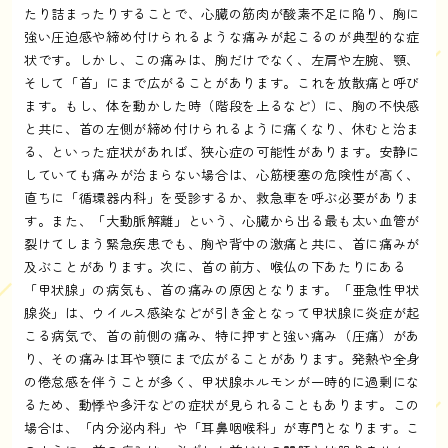
たり詰まったりすることで、心臓の筋肉が酸素不足に陥り、胸に
強い圧迫感や締め付けられるような痛みが起こるのが典型的な症
状です。しかし、この痛みは、胸だけでなく、左肩や左腕、顎、
そして「首」にまで広がることがあります。これを放散痛と呼び
ます。もし、体を動かした時（階段を上るなど）に、胸の不快感
と共に、首の左側が締め付けられるように痛くなり、休むと治ま
る、といった症状があれば、狭心症の可能性があります。安静に
していても痛みが治まらない場合は、心筋梗塞の危険性が高く、
直ちに「循環器内科」を受診するか、救急車を呼ぶ必要がありま
す。また、「大動脈解離」という、心臓から出る最も太い血管が
裂けてしまう緊急疾患でも、胸や背中の激痛と共に、首に痛みが
及ぶことがあります。次に、首の前方、喉仏の下あたりにある
「甲状腺」の病気も、首の痛みの原因となります。「亜急性甲状
腺炎」は、ウイルス感染などが引き金となって甲状腺に炎症が起
こる病気で、首の前側の痛み、特に押すと強い痛み（圧痛）があ
り、その痛みは耳や顎にまで広がることがあります。発熱や全身
の倦怠感を伴うことが多く、甲状腺ホルモンが一時的に過剰にな
るため、動悸や多汗などの症状が見られることもあります。この
場合は、「内分泌内科」や「耳鼻咽喉科」が専門となります。こ