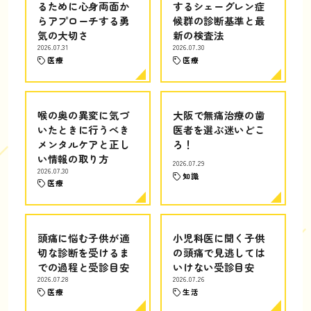
るために心身両面か
するシェーグレン症
らアプローチする勇
候群の診断基準と最
気の大切さ
新の検査法
2026.07.31
2026.07.30
医療
医療
喉の奥の異変に気づ
大阪で無痛治療の歯
いたときに行うべき
医者を選ぶ迷いどこ
メンタルケアと正し
ろ！
い情報の取り方
2026.07.29
2026.07.30
知識
医療
頭痛に悩む子供が適
小児科医に聞く子供
切な診断を受けるま
の頭痛で見逃しては
での過程と受診目安
いけない受診目安
2026.07.28
2026.07.26
医療
生活