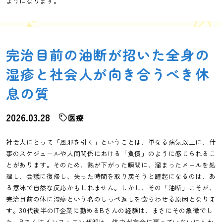
ようになります。
完治目前の油断が招いた全身の
湿疹と社会人が向き合うべき休
息の質
2026.03.28
医療
社会人にとって「風邪を引く」ということは、単なる病気以上に、仕
事のスケジュールや人間関係における「負債」のように感じられるこ
とがあります。そのため、熱が下がった瞬間に、溜まったメールを処
理し、会議に復帰し、失った時間を取り戻そうと躍起になるのは、あ
る意味で自然な反応かもしれません。しかし、その「油断」こそが、
完治目前の体に湿疹という名のしっぺ返しを食らわせる原因となりま
す。30代後半のIT企業に勤めるBさんの経験は、まさにその象徴でし
た。Bさんはインフルエンザ明け、体力が完全に戻っていないにもか