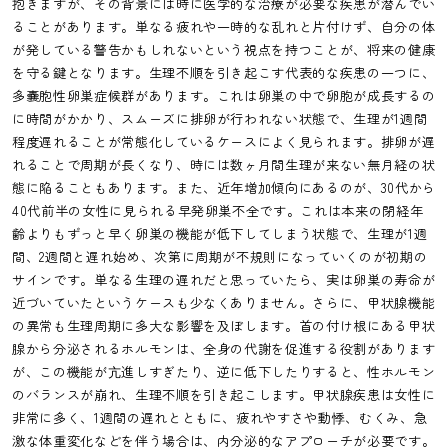
抱きますが、その背景には時に医学的な治療が必要な疾患が潜んでい
ることがあります。単なる疲れや一時的な乱れと片付けず、自分の体
が発している警告かもしれないという視点を持つことが、将来の健康
を守る鍵となります。生理不順を引き起こす代表的な疾患の一つに、
多嚢胞性卵巣症候群があります。これは卵巣の中で卵胞が成長するの
に時間がかかり、スムーズに排卵が行われない状態で、生理が1週間
程度遅れることが常態化しているケースによく見られます。排卵が遅
れることで周期が長くなり、時には数ヶ月間生理が来ない無月経の状
態に陥ることもあります。また、近年増加傾向にあるのが、30代から
40代前半の女性に見られる早発卵巣不全です。これは本来の閉経年
齢よりもずっと早く卵巣の機能が低下してしまう状態で、生理が1週
間、2週間と遅れ始め、次第に周期が不規則になっていくのが初期の
サインです。単なる生理の遅れだと思っていたら、実は卵巣の寿命が
近づいていたというケースも少なくありません。さらに、甲状腺機能
の異常も生理周期に多大な影響を及ぼします。首の付け根にある甲状
腺から分泌されるホルモンは、全身の代謝を促進する役割があります
が、この機能が亢進しすぎたり、逆に低下したりすると、性ホルモン
のバランスが崩れ、生理不順を引き起こします。甲状腺疾患は女性に
非常に多く、1週間の遅れとともに、疲れやすさや動悸、むくみ、急
激な体重変化などを伴う場合は、内分泌的なアプローチが必要です。