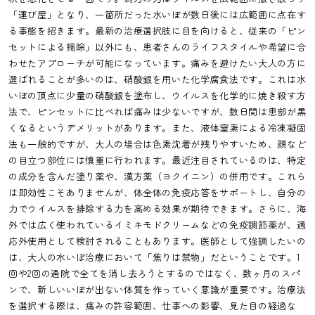
「運び屋」となり、一箇所だった水いぼが数日後には広範囲に点在す
る事態を招きます。最新の治療選択肢に目を向けると、従来の「ピン
セットによる摘除」以外にも、患者さんのライフスタイルや希望に合
わせたアプローチが可能になっています。痛みを避けたい大人の方に
選ばれることが多いのは、硝酸銀を用いた化学腐食法です。これは水
いぼの頂点に少量の硝酸銀を塗布し、ウイルスを化学的に焼き殺す方
法で、ピンセットに比べれば痛みは少ないですが、数日間は患部が黒
くなるというデメリットがあります。また、液体窒素による冷凍凝固
法も一般的ですが、大人の場合は色素沈着が残りやすいため、顔など
の目立つ部位には慎重に行われます。最近注目されているのは、特定
の成分を含んだ塗り薬や、漢方薬（ヨクイニン）の併用です。これら
は即効性こそありませんが、体全体の免疫応答をサポートし、自分の
力でウイルスを排除する力を高める効果が期待できます。さらに、海
外では広く使われているイミキモドクリームなどの免疫調節薬が、適
応外使用として検討されることもあります。医師として強調したいの
は、大人の水いぼ治療において「焦りは禁物」だということです。1
回や2回の通院で全てを消し去ろうとするのではなく、数ヶ月のスパ
ンで、新しいいぼが出ない体質を作っていく意識が重要です。治療法
を選択する際は、痛みの許容範囲、仕事への影響、見た目の経過な