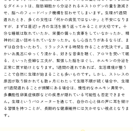
なダイエットは、脂肪細胞から分泌されるエストロゲンの量を激減さ
せ、脳へのフィードバック機構を狂わせてしまいます。生理が1週間
遅れたとき、多くの女性は「何かの病気ではないか」と不安になりま
すが、まずは直近1ヶ月の生活を振り返ってみることが大切です。十
分な睡眠は取れていたか、栄養の偏った食事をしていなかったか、精
神的に追い詰められていなかったか。もし心当たりがあるならば、ま
ずは自分をいたわり、リラックスする時間を作ることが先決です。温
かいお風呂にゆっくり浸かる、好きな音楽を聴く、アロマを焚いて眠
る、といった些細な工夫が、緊張した脳をほぐし、ホルモンの分泌を
正常に戻す助けとなります。1週間の遅れであれば、生活環境が整う
ことで自然に生理が始まることも多いものです。しかし、ストレスの
原因が取り除かれても数ヶ月にわたって生理不順が続く場合や、生理
が1週間遅れることが頻繁にある場合は、慢性的なホルモン異常や、
多嚢胞性卵巣症候群などの疾患が隠れている可能性も否定できませ
ん。生理というバロメーターを通じて、自分の心と体の声に耳を傾け
る習慣を持つことが、長期的な健康維持には欠かせない視点となりま
す。