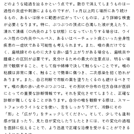
どのような経過を辿るかという点です。数日で消えてしまうものは一
過性の炎症や刺激によるものですが、1ヶ月以上同じ場所にあり続け
るもの、あるいは徐々に範囲が広がっていくものは、より詳細な検査
が必要となります。特に、ぶつぶつの頂点に白濁した液が見えたり、
潰れて潰瘍（口内炎のような状態）になっていたりする場合は、ウイ
ルス性の口内炎やヘルペス、あるいはベーチェット病といった全身性
疾患の一症状である可能性も考えられます。また、喉の奥だけでな
く、扁桃腺そのものに大きな赤い盛り上がりがある場合も、扁桃炎や
腫瘍との区別が必要です。見分けるための最大の注意点は、明るい場
所で観察すること、そして指や綿棒で決して触らないことです。喉の
粘膜は非常に薄く、触ることで簡単に傷つき、二次感染を招く恐れが
あります。また、自己判断で市販の薬を塗りたくるのも避けるべきで
す。喉の奥の赤い点やぶつぶつは、その形状や分布の仕方自体が医師
にとっての重要な診断情報です。それを変化させてしまうと、正確な
診断が難しくなることがあります。自分の喉を観察する際は、スマー
トフォンのライトなどを使い、舌をしっかり下げて、冷静にその
「形」と「広がり」をチェックしてください。そして、少しでも違和
感が強まったり、見た目が変化したりしたときには、その変化の過程
を医師に伝えることで、より迅速で正確な治療を受けることができる