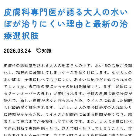
皮膚科専門医が語る大人の水い
ぼが治りにくい理由と最新の治
療選択肢
2026.03.24
知識
皮膚科の診察室を訪れる大人の患者さんの中で、水いぼの治療が長期
化し、精神的に疲弊してしまうケースを多く目にします。なぜ大人の
水いぼは、子供に比べて治りにくい、あるいは厄介だと感じられるの
でしょうか。専門医の視点からその原因を紐解くと、まず「加齢によ
るターンオーバーの遅れ」が挙げられます。子供の皮膚は細胞分裂が
盛んで、新しい皮膚が次々と作られるため、ウイルスに感染した細胞
も比較的早く排出されます。しかし、大人の場合は表皮の入れ替わり
に時間がかかるため、ウイルスが組織内に留まる期間が長くなり、結
果として完治までが長期化しやすいのです。また、大人は子供に比べ
て自己判断で患部を触ったり、剃刀で剃ったりしてしまうことも、症
状を悪化させる一因です。剃刀の刃はウイルスを広範囲に撒き散らす