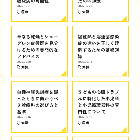
糖尿病の可能性
ための知識
2026.06.21
2026.06.20
医療
知識
単なる乾燥とシェー
猩紅熱と溶連菌感染
グレン症候群を見分
症の違いを正しく理
けるための専門的な
解するための基礎知
アドバイス
識
2026.06.20
2026.06.19
知識
知識
自律神経失調症を疑
子どもの心臓トラブ
ったときに向かうべ
ルに特化した小児科
き診療科の選び方と
と小児循環器科の専
基準
門性について
2026.06.16
2026.06.15
知識
医療