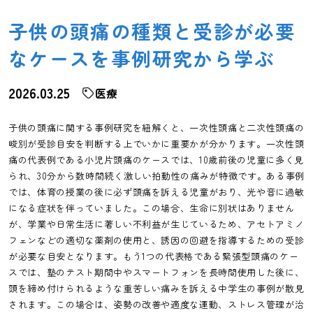
子供の頭痛の種類と受診が必要
なケースを事例研究から学ぶ
2026.03.25
医療
子供の頭痛に関する事例研究を紐解くと、一次性頭痛と二次性頭痛の
峻別が受診目安を判断する上でいかに重要かが分かります。一次性頭
痛の代表例である小児片頭痛のケースでは、10歳前後の児童に多く見
られ、30分から数時間続く激しい拍動性の痛みが特徴です。ある事例
では、体育の授業の後に必ず頭痛を訴える児童がおり、光や音に過敏
になる症状を伴っていました。この場合、生命に別状はありません
が、学業や日常生活に著しい不利益が生じているため、アセトアミノ
フェンなどの適切な薬剤の使用と、誘因の回避を指導するための受診
が必要な目安となります。もう1つの代表格である緊張型頭痛のケー
スでは、塾のテスト期間中やスマートフォンを長時間使用した後に、
頭を締め付けられるような重苦しい痛みを訴える中学生の事例が散見
されます。この場合は、姿勢の改善や適度な運動、ストレス管理が治