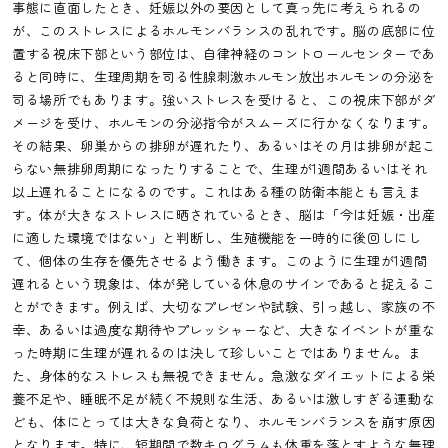
事態に直面したとき、妊娠以外の要因として真っ先に考えられるの
が、このストレスによるホルモンバランスの乱れです。脳の底部に位
置する視床下部という部位は、自律神経のコントロールセンターであ
ると同時に、生理周期を司る性腺刺激ホルモン放出ホルモンの分泌を
司る場所でもあります。強いストレスを受けると、この視床下部がダ
メージを受け、ホルモンの分泌指令がスムーズに行かなくなります。
その結果、卵巣からの排卵が遅れたり、あるいはその月は排卵が起こ
らない無排卵周期になったりすることで、生理が1週間あるいはそれ
以上遅れることになるのです。これはある種の防衛本能とも言えま
す。体が大きなストレスに晒されているとき、脳は「今は妊娠・出産
に適した環境ではない」と判断し、生殖機能を一時的に後回しにし
て、個体の生存を優先させるよう働きます。このように生理が1週間
遅れるという現象は、体が発している休息のサインであると捉えるこ
とができます。例えば、大切なプレゼンや試験、引っ越し、家族の不
幸、あるいは過度な期待やプレッシャーなど、大きなイベントが重な
った時期に生理が遅れるのは決して珍しいことではありません。ま
た、身体的なストレスも無視できません。急激なダイエットによる栄
養不足や、睡眠不足が続く不規則な生活、あるいは激しすぎる運動な
ども、体にとっては大きな負荷となり、ホルモンバランスを崩す原因
となります。特に、短期間で数キログラムも体重を落とすような無理