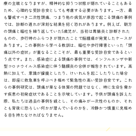
療の主眼となりますが、精神的な抑うつ状態が隠れていることもある
ため、心理的な受診目安としても考慮する必要があります。一方、最
も警戒すべき二次性頭痛、つまり他の病気が原因で起こる頭痛の事例
では、診断の遅れが深刻な結果を招く恐れがあります。例えば、朝方
の頭痛と嘔吐を繰り返していた5歳児が、当初は胃腸炎と診断された
ものの、歩行時のふらつきが現れたことで脳腫瘍が発覚したケースが
あります。この事例から学べる教訓は、嘔吐や歩行障害といった「頭
痛以外の症状」が重なることこそが、最も重要な受診目安であるとい
う点です。また、感染症による頭痛の事例では、インフルエンザや新
型コロナウイルス感染症に伴う髄膜炎の合併が報告されています。高
熱に加えて、意識が朦朧としたり、けいれんを起こしたりした場合
は、即座に救急車を呼ぶべき極めて緊急性の高い受診目安です。これ
らの事例研究は、頭痛が単なる体質の問題ではなく、時に生命を脅か
す疾患の初発症状であることを示唆しています。子供が頭痛を訴えた
際、私たちは過去の事例を鏡とし、その痛みが一次性のものか、それ
とも背後に恐ろしい何かが潜んでいるのかを、冷静かつ慎重に見極め
る目を持たなければなりません。