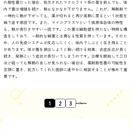
の耐性菌だった場合、処方されたマクロライド系の薬を飲んでも、体
内で菌は増殖を続け、熱もなかなか下がりません。これが、解熱剤で
一時的に熱が下がっても、薬が切れると再び高熱に戻るという状態を
繰り返す原因です。また、マイコプラズマという病原体自体の特性
も、熱が長引きやすい一因です。この菌は細胞壁を持たない特殊な構
造をしており、一般的な細菌とは異なる性質を持っています。そのた
め、人の免疫システムが反応しにくく、体内でしぶとく生き残ること
があります。体が菌を排出しようと戦い続ける結果、炎症反応が長く
続き、発熱という症状が長引いてしまうのです。治療を開始して三日
ほど経っても解熱の兆しが見られない場合は、薬剤耐性菌の可能性を
念頭に置き、処方してくれた医師に速やかに相談することが極めて重
要です。
1
2
3