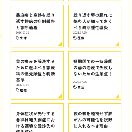
蕁麻疹と高熱を繰り
繰り返す唇の腫れに
返す難病の症例報告
悩む人が知っておく
と診断過程
べき肉芽腫性唇炎
2026.07.25
2026.07.25
生活
医療
首の痛みを解決する
短期間での一時帰国
ために選ぶべき診療
の歯の治療で失敗し
科の優先順位と判断
ないための注意点！
基準
2026.07.25
2026.07.25
生活
医療
身体症状が先行する
夜の咳を軽視せず肺
自律神経失調症にお
がんの可能性を視野
ける適切な受診先の
に入れるべき理由
優先順位