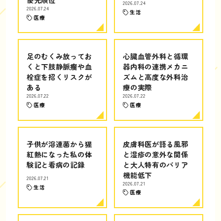
2026.07.24
2026.07.24
生活
医療
足のむくみ放ってお
心臓血管外科と循環
くと下肢静脈瘤や血
器内科の連携メカニ
栓症を招くリスクが
ズムと高度な外科治
ある
療の実際
2026.07.22
2026.07.22
医療
医療
子供が溶連菌から猩
皮膚科医が語る風邪
紅熱になった私の体
と湿疹の意外な関係
験記と看病の記録
と大人特有のバリア
機能低下
2026.07.21
2026.07.21
生活
医療