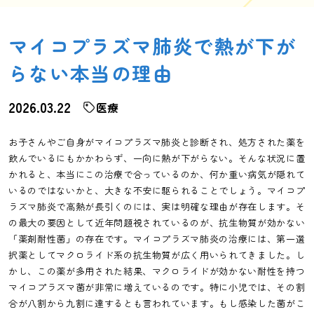
マイコプラズマ肺炎で熱が下が
らない本当の理由
2026.03.22
医療
お子さんやご自身がマイコプラズマ肺炎と診断され、処方された薬を
飲んでいるにもかかわらず、一向に熱が下がらない。そんな状況に置
かれると、本当にこの治療で合っているのか、何か重い病気が隠れて
いるのではないかと、大きな不安に駆られることでしょう。マイコプ
ラズマ肺炎で高熱が長引くのには、実は明確な理由が存在します。そ
の最大の要因として近年問題視されているのが、抗生物質が効かない
「薬剤耐性菌」の存在です。マイコプラズマ肺炎の治療には、第一選
択薬としてマクロライド系の抗生物質が広く用いられてきました。し
かし、この薬が多用された結果、マクロライドが効かない耐性を持つ
マイコプラズマ菌が非常に増えているのです。特に小児では、その割
合が八割から九割に達するとも言われています。もし感染した菌がこ