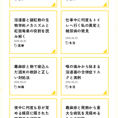
溶連菌と猩紅熱の生
仕事中に何度もトイ
物学的メカニズムと
レへ行く私の異変と
紅斑毒素の役割を読
糖尿病の発見
み解く
2026.06.25
2026.06.30
生活
医療
蕁麻疹と熱で寝込ん
喉の痛みから始まる
だ週末の教訓と正し
溶連菌の合併症リス
い対処法
クと実例
2026.06.23
2026.06.23
知識
生活
夜中に何度も目が覚
蕁麻疹と発熱から重
める頻尿に隠された
大な病気を見極める