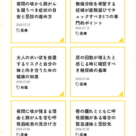
夜間の咳から肺がん
無痛分娩を希望する
を疑うべき症状の目
妊婦が産院選びでチ
安と受診の進め方
ェックすべき5つの専
門的ポイント
2026.07.13
2026.07.12
医療
医療
大人の水いぼを放置
尿の回数が増えたと
するリスクと自分の
感じる時に確認すべ
体と向き合うための
き糖尿病の基準
健康の知恵
2026.07.06
2026.07.08
医療
知識
夜間に咳が強まる理
唇の腫れとともに呼
由と肺がんを含む呼
吸困難がある場合の
吸器疾患の見分け方
緊急連絡と受診先
2026.07.05
2026.07.02
医療
医療