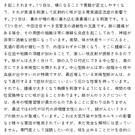
き起こされます。1つ目は、横になることで胃酸が逆立しやすくな
り、それが食道を刺激して反射的に咳が出る胃食道逆流症の影響で
す。2つ目は、鼻水が喉の奥に垂れ込む後鼻漏による刺激です。そし
て3つ目が、今回注目すべき気管支の過敏性の亢進です。肺に腫瘍が
ある場合、その周囲の組織は常に微細な炎症を起こしており、神経が
非常に過敏な状態になっています。夜間、体が休息モードに入ると、
気道の筋肉が緩む一方で、内径はわずかに狭くなり、そこに腫瘍によ
る圧迫や粘膜の浮腫が加わることで、激しい咳反射が誘発されるので
す。肺がんは大きく分けて、肺の入り口付近にできる中心型と、奥の
方にできる末梢型に分類されます。中心型肺がんは早い段階から咳や
血痰が出やすいのが特徴ですが、最近増えている末梢型肺がんは、か
なり進行するまで症状が出にくいという厄介な性質を持っています。
それでも、腫瘍が大きくなり胸膜を刺激するようになると、夜間の体
位変換時などに咳が出ることがあります。肺がんのリスクについて
は、長年の喫煙習慣が最大のものであることに変わりはありません
が、最近では40代や50代の非喫煙女性において、腺がんというタイ
プの肺がんが急増しています。これは大気汚染や女性ホルモンの影響
など様々な要因が推測されていますが、未だ完全な解明には至ってい
ません。専門医として強調したいのは、咳を止めることだけを目的に