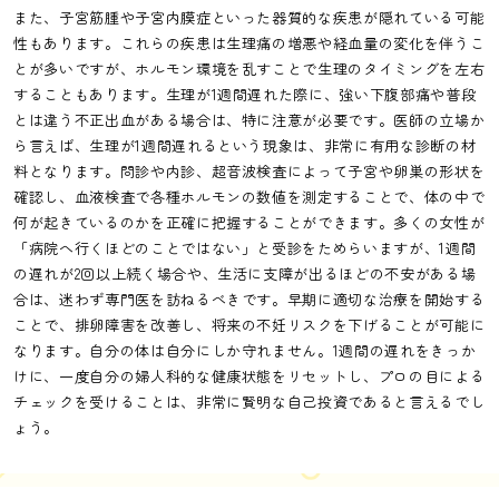
また、子宮筋腫や子宮内膜症といった器質的な疾患が隠れている可能
性もあります。これらの疾患は生理痛の増悪や経血量の変化を伴うこ
とが多いですが、ホルモン環境を乱すことで生理のタイミングを左右
することもあります。生理が1週間遅れた際に、強い下腹部痛や普段
とは違う不正出血がある場合は、特に注意が必要です。医師の立場か
ら言えば、生理が1週間遅れるという現象は、非常に有用な診断の材
料となります。問診や内診、超音波検査によって子宮や卵巣の形状を
確認し、血液検査で各種ホルモンの数値を測定することで、体の中で
何が起きているのかを正確に把握することができます。多くの女性が
「病院へ行くほどのことではない」と受診をためらいますが、1週間
の遅れが2回以上続く場合や、生活に支障が出るほどの不安がある場
合は、迷わず専門医を訪ねるべきです。早期に適切な治療を開始する
ことで、排卵障害を改善し、将来の不妊リスクを下げることが可能に
なります。自分の体は自分にしか守れません。1週間の遅れをきっか
けに、一度自分の婦人科的な健康状態をリセットし、プロの目による
チェックを受けることは、非常に賢明な自己投資であると言えるでし
ょう。