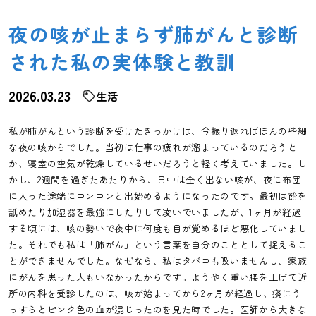
夜の咳が止まらず肺がんと診断
された私の実体験と教訓
2026.03.23
生活
私が肺がんという診断を受けたきっかけは、今振り返ればほんの些細
な夜の咳からでした。当初は仕事の疲れが溜まっているのだろうと
か、寝室の空気が乾燥しているせいだろうと軽く考えていました。し
かし、2週間を過ぎたあたりから、日中は全く出ない咳が、夜に布団
に入った途端にコンコンと出始めるようになったのです。最初は飴を
舐めたり加湿器を最強にしたりして凌いでいましたが、1ヶ月が経過
する頃には、咳の勢いで夜中に何度も目が覚めるほど悪化していまし
た。それでも私は「肺がん」という言葉を自分のこととして捉えるこ
とができませんでした。なぜなら、私はタバコも吸いませんし、家族
にがんを患った人もいなかったからです。ようやく重い腰を上げて近
所の内科を受診したのは、咳が始まってから2ヶ月が経過し、痰にう
っすらとピンク色の血が混じったのを見た時でした。医師から大きな