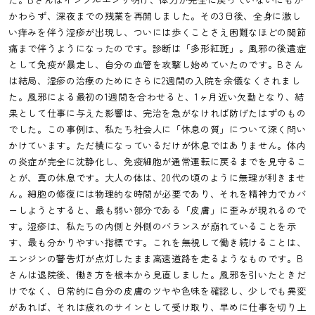
かわらず、深夜までの残業を再開しました。その3日後、全身に激し
い痒みを伴う湿疹が出現し、ついには歩くことさえ困難なほどの関節
痛まで伴うようになったのです。診断は「多形紅斑」。風邪の後遺症
として免疫が暴走し、自分の血管を攻撃し始めていたのです。Bさん
は結局、湿疹の治療のためにさらに2週間の入院を余儀なくされまし
た。風邪による最初の1週間を合わせると、1ヶ月近い欠勤となり、結
果として仕事に与えた影響は、完治を急がなければ防げたはずのもの
でした。この事例は、私たち社会人に「休息の質」について深く問い
かけています。ただ横になっているだけが休息ではありません。体内
の炎症が完全に沈静化し、免疫細胞が通常運転に戻るまでを見守るこ
とが、真の休息です。大人の体は、20代の頃のように無理が利きませ
ん。細胞の修復には物理的な時間が必要であり、それを精神力でカバ
ーしようとすると、最も弱い部分である「皮膚」に歪みが現れるので
す。湿疹は、私たちの内側と外側のバランスが崩れていることを示
す、最も分かりやすい指標です。これを無視して働き続けることは、
エンジンの警告灯が点灯したまま高速道路を走るようなものです。B
さんは退院後、働き方を根本から見直しました。風邪を引いたときだ
けでなく、日常的に自分の皮膚のツヤや色味を確認し、少しでも異変
があれば、それは疲れのサインとして受け取り、早めに仕事を切り上