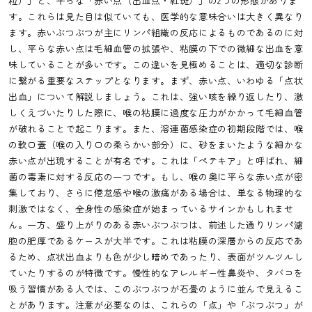
粒）」と、平らな「赤い点（出血点・紅斑）」の2つの形態がありま
す。これらは見た目は似ていても、医学的な意味合いは大きく異なり
ます。赤いぶつぶつが主にリンパ組織の反応によるものであるのに対
し、平らな赤い点は毛細血管の拡張や、粘膜の下での微細な出血を意
味していることが多いです。この違いを見極めることは、適切な診断
に繋がる重要なステップとなります。まず、赤い点、いわゆる「点状
出血」について解説しましょう。これは、強い咳を繰り返したり、激
しくえづいたりした際に、喉の粘膜に過度な圧力がかかって毛細血管
が破れることで起こります。また、溶連菌感染症の初期段階では、喉
の軟口蓋（喉の入り口の柔らかい部分）に、砂をまいたような細かな
赤い点が出現することが有名です。これは「ペテキア」と呼ばれ、細
菌の毒素に対する反応の一つです。もし、喉の奥に平らな赤い点が密
集しており、さらに倦怠感や喉の激痛がある場合は、単なる物理的な
刺激ではなく、全身性の感染症が始まっているサインかもしれませ
ん。一方、盛り上がりのある赤いぶつぶつは、前述した通りリンパ濾
胞の肥厚であるケースが大半です。これは粘膜の深層からの反応であ
るため、点状出血よりも色が少し暗めであったり、表面がツルツルし
ていたりするのが特徴です。慢性的なアレルギー性鼻炎や、タバコを
吸う習慣がある人では、このぶつぶつが石畳のように並んで見えるこ
とがあります。注意が必要なのは、これらの「点」や「ぶつぶつ」が