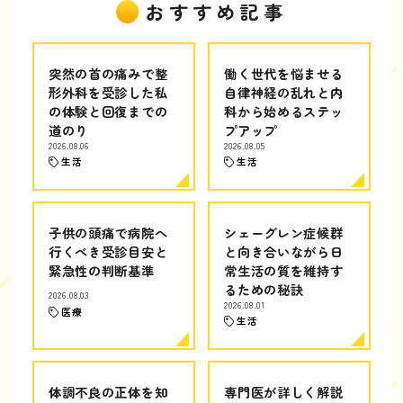
おすすめ記事
突然の首の痛みで整
働く世代を悩ませる
形外科を受診した私
自律神経の乱れと内
の体験と回復までの
科から始めるステッ
道のり
プアップ
2026.08.06
2026.08.05
生活
生活
子供の頭痛で病院へ
シェーグレン症候群
行くべき受診目安と
と向き合いながら日
緊急性の判断基準
常生活の質を維持す
るための秘訣
2026.08.03
2026.08.01
医療
生活
体調不良の正体を知
専門医が詳しく解説