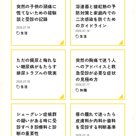
突然の子供の頭痛に
溶連菌と猩紅熱の予
慌てないための経験
防対策と家庭内での
談と受診の記録
二次感染を防ぐため
のガイドライン
2026.07.18
2026.07.18
生活
生活
ただの頻尿と侮れな
突然の胸痛で迷う人
い糖尿病がもたらす
へのアドバイスと救
排尿トラブルの現実
急受診が必要な症状
の見極め方
2026.07.18
2026.07.17
生活
知識
シェーグレン症候群
唇の腫れで迷ったら
の疑いがある時に受
皮膚科か内科か歯科
診すべき診療科と診
を受診する判断基準
断の重要性
2026.07.16