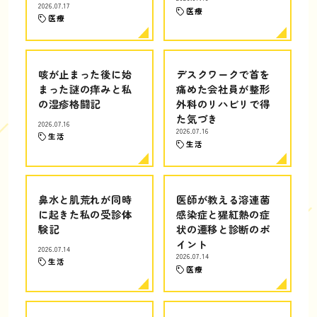
2026.07.17
医療
医療
咳が止まった後に始
デスクワークで首を
まった謎の痒みと私
痛めた会社員が整形
の湿疹格闘記
外科のリハビリで得
た気づき
2026.07.16
2026.07.16
生活
生活
鼻水と肌荒れが同時
医師が教える溶連菌
に起きた私の受診体
感染症と猩紅熱の症
験記
状の遷移と診断のポ
イント
2026.07.14
2026.07.14
生活
医療