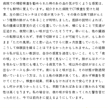
病院での精密検査を勧められた時のあの血の気が引くような感覚は、
今でも鮮明に覚えています。紹介された病院でCT検査を受けた結
果、左の肺に3センチほどの影が見つかり、その後の生検で腺がんと
いう種類の肺がんであることが判明しました。医師の説明によれば、
私の腫瘍は気管支の近くに位置していたため、横になることで気道が
圧迫され、夜間に激しい咳が出ていたそうです。幸いにも、他の臓器
への転移は見られず、手術で切除することが可能でしたが、もしあの
まま「ただの風邪」だと思い込んでさらに数ヶ月放置していたら、今
こうして体験談を綴ることはできなかったかもしれません。この経験
から私が伝えたい教訓は、自分の感覚を過信しないこと、そして「夜
の咳」という体からのサインを甘く見ないことです。肺がんはタバコ
を吸わない女性にも増えている病気であり、咳以外の症状がほとんど
出ないケースも多いのです。夜になると咳が出る、その状態が数週間
続いているという方は、たとえ他の体調が良くても、迷わず検査を受
けてください。検査の結果、何事もなければそれで安心できますし、
もし何かが見つかったとしても、早期であればあるほど救われる可能
性は高くなります。私の場合は、夜の咳が命を救ってくれた警告音だ
ったのだと、今では前向きに捉えるようにしています。