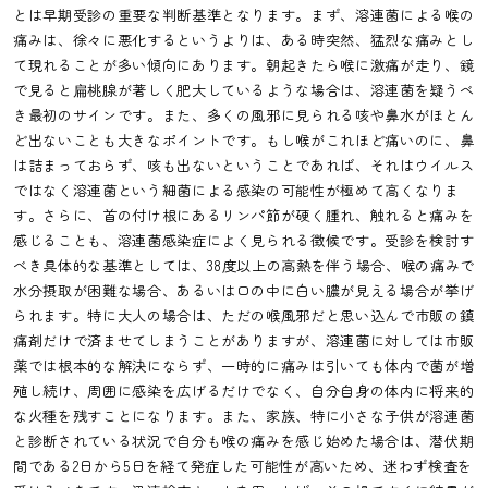
とは早期受診の重要な判断基準となります。まず、溶連菌による喉の
痛みは、徐々に悪化するというよりは、ある時突然、猛烈な痛みとし
て現れることが多い傾向にあります。朝起きたら喉に激痛が走り、鏡
で見ると扁桃腺が著しく肥大しているような場合は、溶連菌を疑うべ
き最初のサインです。また、多くの風邪に見られる咳や鼻水がほとん
ど出ないことも大きなポイントです。もし喉がこれほど痛いのに、鼻
は詰まっておらず、咳も出ないということであれば、それはウイルス
ではなく溶連菌という細菌による感染の可能性が極めて高くなりま
す。さらに、首の付け根にあるリンパ節が硬く腫れ、触れると痛みを
感じることも、溶連菌感染症によく見られる徴候です。受診を検討す
べき具体的な基準としては、38度以上の高熱を伴う場合、喉の痛みで
水分摂取が困難な場合、あるいは口の中に白い膿が見える場合が挙げ
られます。特に大人の場合は、ただの喉風邪だと思い込んで市販の鎮
痛剤だけで済ませてしまうことがありますが、溶連菌に対しては市販
薬では根本的な解決にならず、一時的に痛みは引いても体内で菌が増
殖し続け、周囲に感染を広げるだけでなく、自分自身の体内に将来的
な火種を残すことになります。また、家族、特に小さな子供が溶連菌
と診断されている状況で自分も喉の痛みを感じ始めた場合は、潜伏期
間である2日から5日を経て発症した可能性が高いため、迷わず検査を