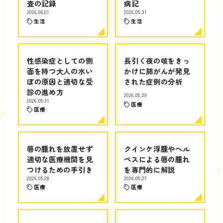
査の記録
病記
2026.06.01
2026.05.31
生活
生活
性感染症としての側
長引く夜の咳をきっ
面を持つ大人の水い
かけに肺がんが発見
ぼの原因と適切な受
された症例の分析
診の進め方
2026.05.29
2026.05.31
医療
医療
唇の腫れを放置せず
クインケ浮腫やヘル
適切な医療機関を見
ペスによる唇の腫れ
つけるための手引き
を専門的に解説
2026.05.28
2026.05.27
医療
医療