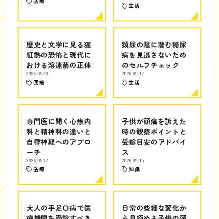
医療
生活
歴史と文学に見る猩
頻尿の陰に潜む糖尿
紅熱の恐怖と現代に
病を見逃さないため
おける溶連菌の正体
のセルフチェック
2026.05.20
2026.05.17
医療
生活
専門医に聞く心療内
子供が頭痛を訴えた
科と精神科の違いと
時の観察ポイントと
自律神経へのアプロ
受診目安のアドバイ
ーチ
ス
2026.05.17
2026.05.15
医療
知識
大人の手足口病で医
日常の些細な変化か
療機関を受診すべき
ら見極める子供の頭