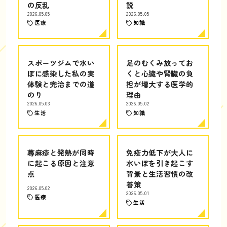
の反乱
説
2026.05.05
2026.05.05
医療
知識
スポーツジムで水い
足のむくみ放ってお
ぼに感染した私の実
くと心臓や腎臓の負
体験と完治までの道
担が増大する医学的
のり
理由
2026.05.03
2026.05.02
生活
知識
蕁麻疹と発熱が同時
免疫力低下が大人に
に起こる原因と注意
水いぼを引き起こす
点
背景と生活習慣の改
善策
2026.05.02
2026.05.01
医療
生活