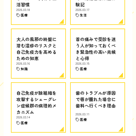
活習慣
験記
2026.03.18
2026.03.17
医療
生活
大人の風邪の終盤に
首の痛みで受診を迷
潜む湿疹のリスクと
う人が知っておくべ
自己免疫力を高める
き緊急性の高い兆候
ための知恵
と心得
2026.03.16
2026.03.15
知識
医療
自己免疫が腺組織を
歯のトラブルが原因
攻撃するシェーグレ
で唇が腫れた場合に
ン症候群の病理的メ
歯科へ行くべき理由
カニズム
2026.03.11
2026.03.14
医療
医療