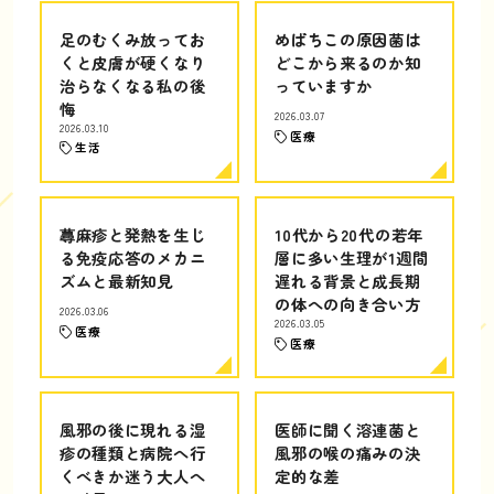
足のむくみ放ってお
めばちこの原因菌は
くと皮膚が硬くなり
どこから来るのか知
治らなくなる私の後
っていますか
悔
2026.03.07
2026.03.10
医療
生活
蕁麻疹と発熱を生じ
10代から20代の若年
る免疫応答のメカニ
層に多い生理が1週間
ズムと最新知見
遅れる背景と成長期
の体への向き合い方
2026.03.06
2026.03.05
医療
医療
風邪の後に現れる湿
医師に聞く溶連菌と
疹の種類と病院へ行
風邪の喉の痛みの決
くべきか迷う大人へ
定的な差