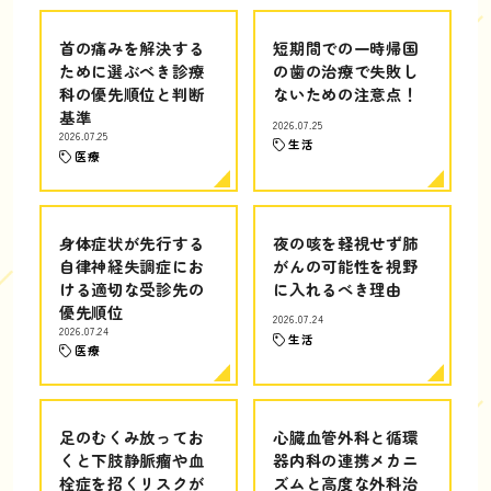
首の痛みを解決する
短期間での一時帰国
ために選ぶべき診療
の歯の治療で失敗し
科の優先順位と判断
ないための注意点！
基準
2026.07.25
2026.07.25
生活
医療
身体症状が先行する
夜の咳を軽視せず肺
自律神経失調症にお
がんの可能性を視野
ける適切な受診先の
に入れるべき理由
優先順位
2026.07.24
2026.07.24
生活
医療
足のむくみ放ってお
心臓血管外科と循環
くと下肢静脈瘤や血
器内科の連携メカニ
栓症を招くリスクが
ズムと高度な外科治