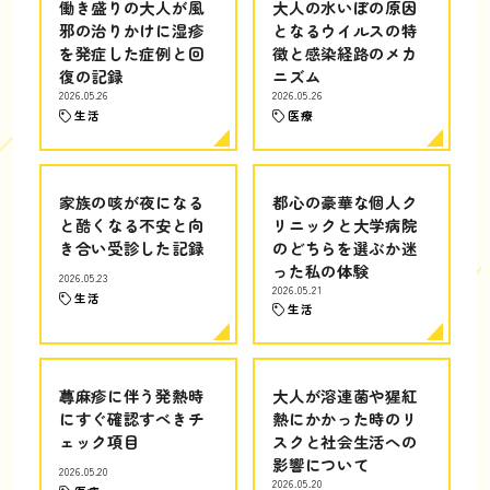
働き盛りの大人が風
大人の水いぼの原因
邪の治りかけに湿疹
となるウイルスの特
を発症した症例と回
徴と感染経路のメカ
復の記録
ニズム
2026.05.26
2026.05.26
生活
医療
家族の咳が夜になる
都心の豪華な個人ク
と酷くなる不安と向
リニックと大学病院
き合い受診した記録
のどちらを選ぶか迷
った私の体験
2026.05.23
2026.05.21
生活
生活
蕁麻疹に伴う発熱時
大人が溶連菌や猩紅
にすぐ確認すべきチ
熱にかかった時のリ
ェック項目
スクと社会生活への
影響について
2026.05.20
2026.05.20