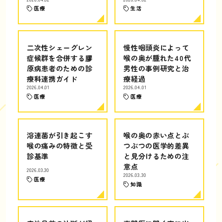
医療
生活
二次性シェーグレン
慢性咽頭炎によって
症候群を合併する膠
喉の奥が腫れた40代
原病患者のための診
男性の事例研究と治
療科連携ガイド
療経過
2026.04.01
2026.04.01
医療
医療
溶連菌が引き起こす
喉の奥の赤い点とぶ
喉の痛みの特徴と受
つぶつの医学的差異
診基準
と見分けるための注
意点
2026.03.30
2026.03.30
医療
知識