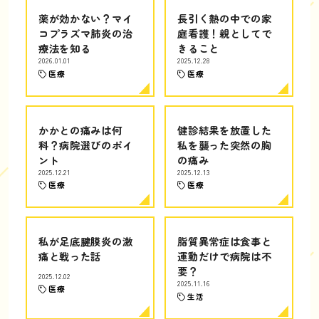
薬が効かない？マイ
長引く熱の中での家
コプラズマ肺炎の治
庭看護！親としてで
療法を知る
きること
2026.01.01
2025.12.28
医療
医療
かかとの痛みは何
健診結果を放置した
科？病院選びのポイ
私を襲った突然の胸
ント
の痛み
2025.12.21
2025.12.13
医療
医療
私が足底腱膜炎の激
脂質異常症は食事と
痛と戦った話
運動だけで病院は不
要？
2025.12.02
2025.11.16
医療
生活