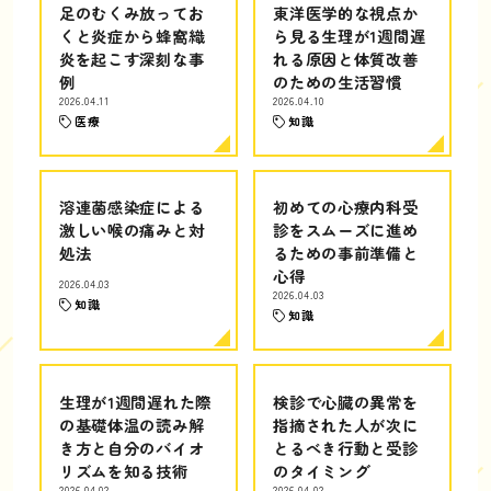
足のむくみ放ってお
東洋医学的な視点か
くと炎症から蜂窩織
ら見る生理が1週間遅
炎を起こす深刻な事
れる原因と体質改善
例
のための生活習慣
2026.04.11
2026.04.10
医療
知識
溶連菌感染症による
初めての心療内科受
激しい喉の痛みと対
診をスムーズに進め
処法
るための事前準備と
心得
2026.04.03
2026.04.03
知識
知識
生理が1週間遅れた際
検診で心臓の異常を
の基礎体温の読み解
指摘された人が次に
き方と自分のバイオ
とるべき行動と受診
リズムを知る技術
のタイミング
2026.04.02
2026.04.02