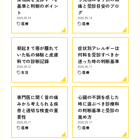
基準と判断のポイン
痛と受診目安のブロ
ト
グ
2026.05.14
2026.05.13
医療
医療
朝起きて唇が腫れて
症状別アレルギーは
いた私の体験と皮膚
何科を受診すべきか
科での診断記録
迷った時の判断基準
2026.05.12
2026.05.11
生活
医療
専門医に聞く首の痛
心臓の不調を感じた
みから考えられる疾
時に選ぶべき診療科
患と適切な検査の重
の判断基準と受診の
要性
進め方
2026.05.11
2026.05.11
医療
医療