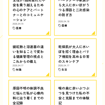
安を乗り越えるため
ら大人に水いぼがう
の心のケアとパート
つる原因と二次感染
ナーとのコミュニケ
の防ぎ方
ーション
2026.04.18
2026.04.19
医療
医療
猩紅熱と溶連菌の違
乾燥肌が大人に水い
いを知ることで変わ
ぼを招く理由とバリ
る健康管理の視点と
ア機能を高める日常
これからの備え
のスキンケア
2026.04.17
2026.04.17
知識
生活
原因不明の体調不良
喉の奥に赤いぶつぶ
に悩んだ私が心療内
つを見つけた私の不
科に辿り着くまでの
安と克服までの体験
全記録
記