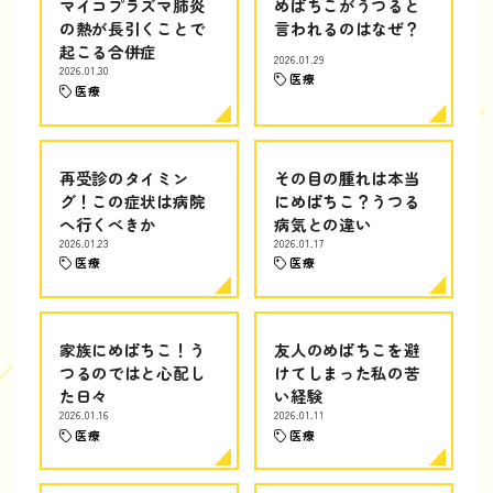
マイコプラズマ肺炎
めばちこがうつると
の熱が長引くことで
言われるのはなぜ？
起こる合併症
2026.01.29
2026.01.30
医療
医療
再受診のタイミン
その目の腫れは本当
グ！この症状は病院
にめばちこ？うつる
へ行くべきか
病気との違い
2026.01.23
2026.01.17
医療
医療
家族にめばちこ！う
友人のめばちこを避
つるのではと心配し
けてしまった私の苦
た日々
い経験
2026.01.16
2026.01.11
医療
医療