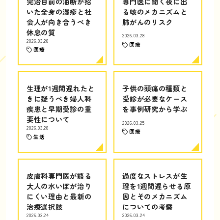
完治目前の油断が招
専門医に聞く夜に出
いた全身の湿疹と社
る咳のメカニズムと
会人が向き合うべき
肺がんのリスク
休息の質
2026.03.28
2026.03.28
医療
医療
生理が1週間遅れたと
子供の頭痛の種類と
きに疑うべき婦人科
受診が必要なケース
疾患と早期受診の重
を事例研究から学ぶ
要性について
2026.03.25
2026.03.28
医療
生活
皮膚科専門医が語る
過度なストレスが生
大人の水いぼが治り
理を1週間遅らせる原
にくい理由と最新の
因とそのメカニズム
治療選択肢
についての考察
2026.03.24
2026.03.24