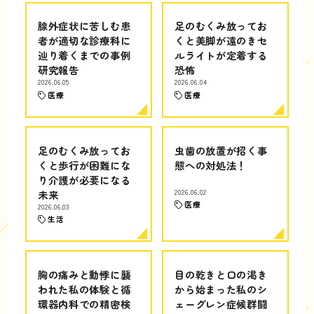
腺外症状に苦しむ患
足のむくみ放ってお
者が適切な診療科に
くと美脚が遠のきセ
辿り着くまでの事例
ルライトが定着する
研究報告
恐怖
2026.06.05
2026.06.04
医療
医療
足のむくみ放ってお
虫歯の放置が招く事
くと歩行が困難にな
態への対処法！
り介護が必要になる
未来
2026.06.02
医療
2026.06.03
生活
胸の痛みと動悸に襲
目の乾きと口の渇き
われた私の体験と循
から始まった私のシ
環器内科での精密検
ェーグレン症候群闘