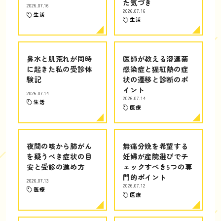
た気づき
2026.07.16
2026.07.16
生活
生活
鼻水と肌荒れが同時
医師が教える溶連菌
に起きた私の受診体
感染症と猩紅熱の症
験記
状の遷移と診断のポ
イント
2026.07.14
2026.07.14
生活
医療
夜間の咳から肺がん
無痛分娩を希望する
を疑うべき症状の目
妊婦が産院選びでチ
安と受診の進め方
ェックすべき5つの専
門的ポイント
2026.07.13
2026.07.12
医療
医療