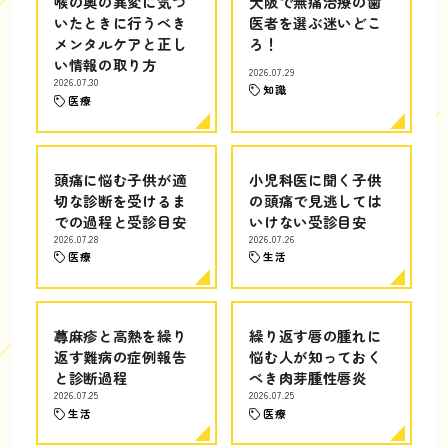
喉の奥の異変に気づ
大阪で無痛治療の歯
いたときに行うべき
医者を選ぶ迷いどこ
メンタルケアと正し
ろ！
い情報の取り方
2026.07.29
2026.07.30
知識
医療
頭痛に悩む子供が適
小児科医に聞く子供
切な診断を受けるま
の頭痛で見逃しては
での過程と受診目安
いけない受診目安
2026.07.28
2026.07.26
医療
生活
蕁麻疹と高熱を繰り
繰り返す唇の腫れに
返す難病の症例報告
悩む人が知っておく
と診断過程
べき肉芽腫性唇炎
2026.07.25
2026.07.25
生活
医療