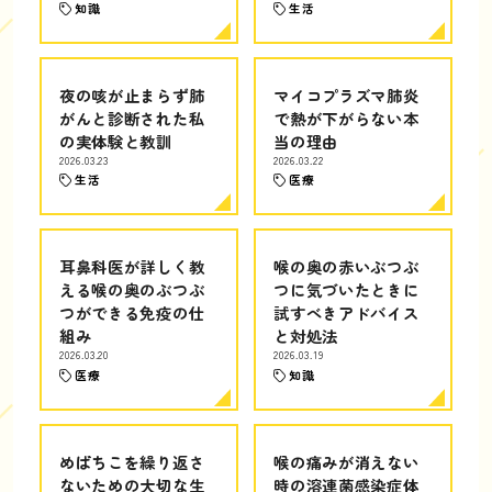
知識
生活
夜の咳が止まらず肺
マイコプラズマ肺炎
がんと診断された私
で熱が下がらない本
の実体験と教訓
当の理由
2026.03.23
2026.03.22
生活
医療
耳鼻科医が詳しく教
喉の奥の赤いぶつぶ
える喉の奥のぶつぶ
つに気づいたときに
つができる免疫の仕
試すべきアドバイス
組み
と対処法
2026.03.20
2026.03.19
医療
知識
めばちこを繰り返さ
喉の痛みが消えない
ないための大切な生
時の溶連菌感染症体