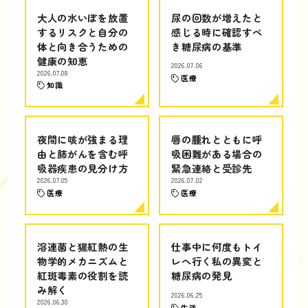
大人の水いぼを放置
尿の回数が増えたと
するリスクと自分の
感じる時に確認すべ
体と向き合うための
き糖尿病の基準
健康の知恵
2026.07.06
2026.07.08
医療
知識
夜間に咳が強まる理
唇の腫れとともに呼
由と肺がんを含む呼
吸困難がある場合の
吸器疾患の見分け方
緊急連絡と受診先
2026.07.05
2026.07.02
医療
医療
溶連菌と猩紅熱の生
仕事中に何度もトイ
物学的メカニズムと
レへ行く私の異変と
紅斑毒素の役割を読
糖尿病の発見
み解く
2026.06.25
2026.06.30
生活