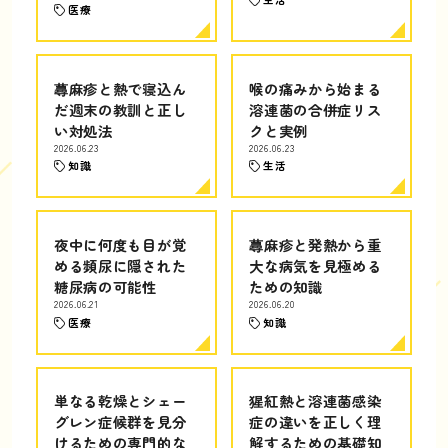
医療
蕁麻疹と熱で寝込ん
喉の痛みから始まる
だ週末の教訓と正し
溶連菌の合併症リス
い対処法
クと実例
2026.06.23
2026.06.23
知識
生活
夜中に何度も目が覚
蕁麻疹と発熱から重
める頻尿に隠された
大な病気を見極める
糖尿病の可能性
ための知識
2026.06.21
2026.06.20
医療
知識
単なる乾燥とシェー
猩紅熱と溶連菌感染
グレン症候群を見分
症の違いを正しく理
けるための専門的な
解するための基礎知