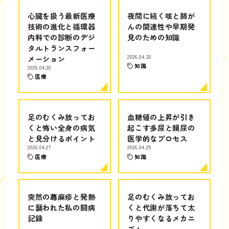
心臓を扱う最新医療
夜間に続く咳と肺が
技術の進化と循環器
んの関連性や早期発
内科での診断のデジ
見のための知識
タルトランスフォー
メーション
2026.04.30
知識
2026.04.30
医療
足のむくみ放ってお
血糖値の上昇が引き
くと怖い全身の病気
起こす多尿と頻尿の
と見分けるポイント
医学的なプロセス
2026.04.27
2026.04.25
医療
知識
突然の蕁麻疹と発熱
足のむくみ放ってお
に襲われた私の闘病
くと代謝が落ちて太
記録
りやすくなるメカニ
ズム