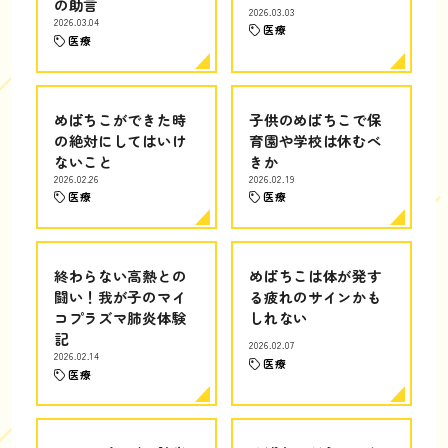
の助言
2026.03.03
2026.03.04
医療
医療
めばちこができた時
子供のめばちこで保
の絶対にしてはいけ
育園や学校は休むべ
ないこと
きか
2026.02.26
2026.02.19
医療
医療
終わらない高熱との
めばちこは体が発す
闘い！我が子のマイ
る疲れのサインかも
コプラズマ肺炎体験
しれない
記
2026.02.07
2026.02.14
医療
医療