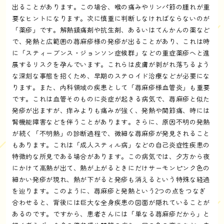
出ることがあります。この場合、喉の痛みやリンパ節の腫れが重
要なヒントになります。次に慎重に判断しなければならないのが
「薬疹」です。解熱鎮痛剤や抗生剤、あるいはてんかんの薬など
で、発熱と広範囲の蕁麻疹様の発疹が出ることがあり、これは時
に「スティーブンス・ジョンソン症候群」などの重症薬疹へと進
展するリスクを孕んでいます。これらは皮膚が剥がれ落ちるよう
な深刻な事態を招くため、早期のステロイド治療などが必要にな
ります。また、内科領域の疾患として「蕁麻疹様血管炎」も重要
です。これは血管そのものに炎症が起きる病気で、蕁麻疹と似た
発疹が出ますが、痒みよりも痛みが強く、発熱や関節痛、時には
腎機能障害などを伴うことがあります。さらに、原因不明の発熱
が続く「不明熱」の診断過程で、微細な蕁麻疹が発見されること
もあります。これは「成人スティル病」などの自己炎症性疾患の
特徴的な所見である場合があります。この病気では、夕方から夜
にかけて高熱が出て、熱が上がるときにだけサーモンピンク色の
細かい発疹が現れ、熱が下がると発疹も消えるという特殊な経過
を辿ります。このように、蕁麻疹と発熱という2つの点をつなぎ
合わせると、背後には巨大な全身疾患の図面が隠れていることが
あるのです。ですから、患者さんには「単なる蕁麻疹だから」と