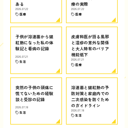
ある
療の実際
2026.07.22
2026.07.22
医療
医療
子供が溶連菌から猩
皮膚科医が語る風邪
紅熱になった私の体
と湿疹の意外な関係
験記と看病の記録
と大人特有のバリア
機能低下
2026.07.21
2026.07.21
生活
医療
突然の子供の頭痛に
溶連菌と猩紅熱の予
慌てないための経験
防対策と家庭内での
談と受診の記録
二次感染を防ぐため
のガイドライン
2026.07.18
2026.07.18
生活
生活