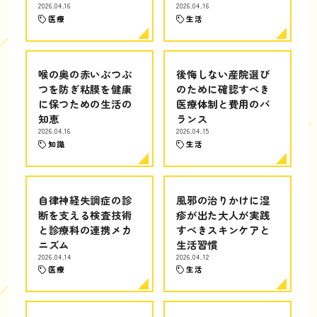
2026.04.16
2026.04.16
医療
生活
喉の奥の赤いぶつぶ
後悔しない産院選び
つを防ぎ粘膜を健康
のために確認すべき
に保つための生活の
医療体制と費用のバ
知恵
ランス
2026.04.16
2026.04.15
知識
生活
自律神経失調症の診
風邪の治りかけに湿
断を支える検査技術
疹が出た大人が実践
と診療科の連携メカ
すべきスキンケアと
ニズム
生活習慣
2026.04.14
2026.04.12
医療
生活