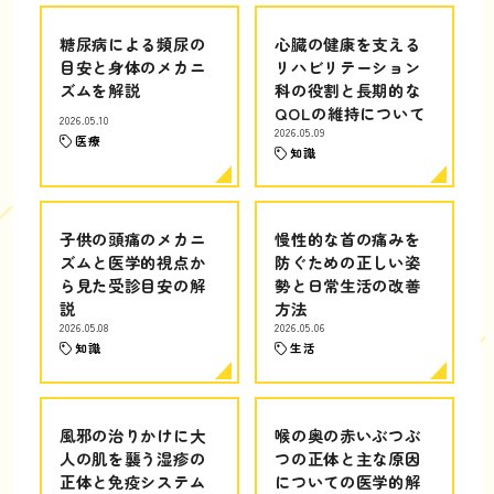
糖尿病による頻尿の
心臓の健康を支える
目安と身体のメカニ
リハビリテーション
ズムを解説
科の役割と長期的な
QOLの維持について
2026.05.10
2026.05.09
医療
知識
子供の頭痛のメカニ
慢性的な首の痛みを
ズムと医学的視点か
防ぐための正しい姿
ら見た受診目安の解
勢と日常生活の改善
説
方法
2026.05.08
2026.05.06
知識
生活
風邪の治りかけに大
喉の奥の赤いぶつぶ
人の肌を襲う湿疹の
つの正体と主な原因
正体と免疫システム
についての医学的解