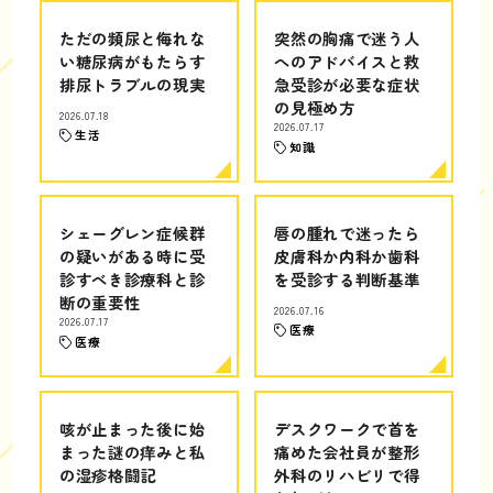
ただの頻尿と侮れな
突然の胸痛で迷う人
い糖尿病がもたらす
へのアドバイスと救
排尿トラブルの現実
急受診が必要な症状
の見極め方
2026.07.18
2026.07.17
生活
知識
シェーグレン症候群
唇の腫れで迷ったら
の疑いがある時に受
皮膚科か内科か歯科
診すべき診療科と診
を受診する判断基準
断の重要性
2026.07.16
2026.07.17
医療
医療
咳が止まった後に始
デスクワークで首を
まった謎の痒みと私
痛めた会社員が整形
の湿疹格闘記
外科のリハビリで得