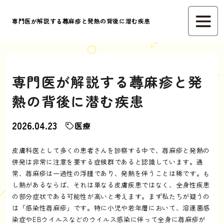
専門医が解説する蕁麻疹と発熱の背後に潜む疾患
専門医が解説する蕁麻疹と発
熱の背後に潜む疾患
2026.04.23
医療
皮膚科医として多くの患者さんを診察する中で、蕁麻疹と発熱の
併発は非常に注意を要する症候群であると認識しています。通
常、蕁麻疹は一過性の浮腫であり、発熱を伴うことは稀です。も
し熱があるならば、それは単なる皮膚疾患ではなく、全身性疾患
の部分症状である可能性が高いと考えます。まず私たちが疑うの
は「感染性蕁麻疹」です。特に小児や若年層において、溶連菌感
染症やEBウイルスなどのウイルス感染に伴って全身に蕁麻疹が