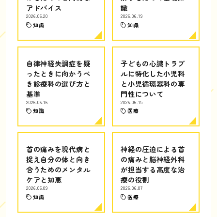
アドバイス
識
2026.06.20
2026.06.19
知識
知識
自律神経失調症を疑
子どもの心臓トラブ
ったときに向かうべ
ルに特化した小児科
き診療科の選び方と
と小児循環器科の専
基準
門性について
2026.06.16
2026.06.15
知識
医療
首の痛みを現代病と
神経の圧迫による首
捉え自分の体と向き
の痛みと脳神経外科
合うためのメンタル
が担当する高度な治
ケアと知恵
療の役割
2026.06.09
2026.06.07
知識
医療