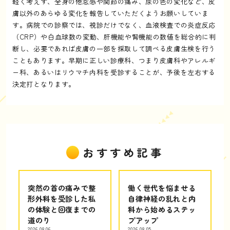
軽く考えず、全身の倦怠感や関節の痛み、尿の色の変化など、皮
膚以外のあらゆる変化を報告していただくようお願いしていま
す。病院での診察では、視診だけでなく、血液検査での炎症反応
（CRP）や白血球数の変動、肝機能や腎機能の数値を総合的に判
断し、必要であれば皮膚の一部を採取して調べる皮膚生検を行う
こともあります。早期に正しい診療科、つまり皮膚科やアレルギ
ー科、あるいはリウマチ内科を受診することが、予後を左右する
決定打となります。
おすすめ記事
突然の首の痛みで整
働く世代を悩ませる
形外科を受診した私
自律神経の乱れと内
の体験と回復までの
科から始めるステッ
道のり
プアップ
2026.08.06
2026.08.05