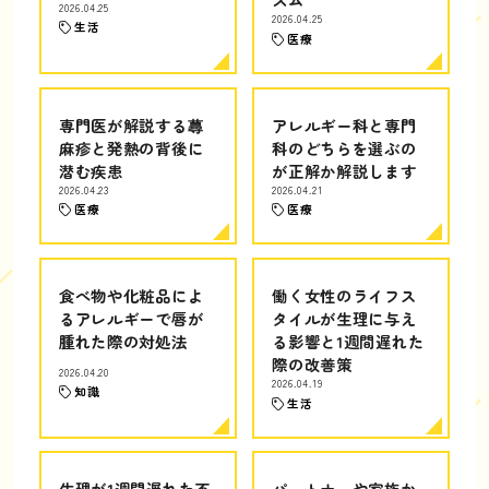
2026.04.25
2026.04.25
生活
医療
専門医が解説する蕁
アレルギー科と専門
麻疹と発熱の背後に
科のどちらを選ぶの
潜む疾患
が正解か解説します
2026.04.23
2026.04.21
医療
医療
食べ物や化粧品によ
働く女性のライフス
るアレルギーで唇が
タイルが生理に与え
腫れた際の対処法
る影響と1週間遅れた
際の改善策
2026.04.20
2026.04.19
知識
生活
生理が1週間遅れた不
パートナーや家族か