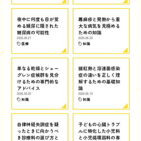
夜中に何度も目が覚
蕁麻疹と発熱から重
める頻尿に隠された
大な病気を見極める
糖尿病の可能性
ための知識
2026.06.21
2026.06.20
医療
知識
単なる乾燥とシェー
猩紅熱と溶連菌感染
グレン症候群を見分
症の違いを正しく理
けるための専門的な
解するための基礎知
アドバイス
識
2026.06.20
2026.06.19
知識
知識
自律神経失調症を疑
子どもの心臓トラブ
ったときに向かうべ
ルに特化した小児科
き診療科の選び方と
と小児循環器科の専