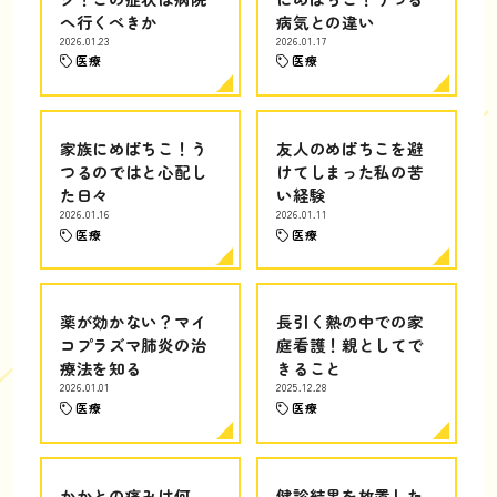
へ行くべきか
病気との違い
2026.01.23
2026.01.17
医療
医療
家族にめばちこ！う
友人のめばちこを避
つるのではと心配し
けてしまった私の苦
た日々
い経験
2026.01.16
2026.01.11
医療
医療
薬が効かない？マイ
長引く熱の中での家
コプラズマ肺炎の治
庭看護！親としてで
療法を知る
きること
2026.01.01
2025.12.28
医療
医療
かかとの痛みは何
健診結果を放置した