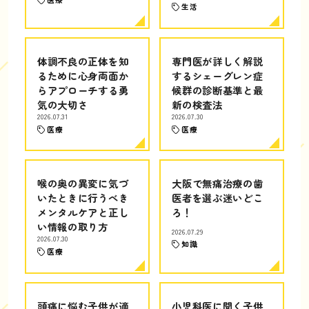
生活
体調不良の正体を知
専門医が詳しく解説
るために心身両面か
するシェーグレン症
らアプローチする勇
候群の診断基準と最
気の大切さ
新の検査法
2026.07.31
2026.07.30
医療
医療
喉の奥の異変に気づ
大阪で無痛治療の歯
いたときに行うべき
医者を選ぶ迷いどこ
メンタルケアと正し
ろ！
い情報の取り方
2026.07.29
2026.07.30
知識
医療
頭痛に悩む子供が適
小児科医に聞く子供