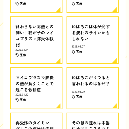
医療
医療
終わらない高熱との
めばちこは体が発す
闘い！我が子のマイ
る疲れのサインかも
コプラズマ肺炎体験
しれない
記
2026.02.07
2026.02.14
医療
医療
マイコプラズマ肺炎
めばちこがうつると
の熱が長引くことで
言われるのはなぜ？
起こる合併症
2026.01.29
2026.01.30
医療
医療
再受診のタイミン
その目の腫れは本当
グ！この症状は病院
にめばちこ？うつる