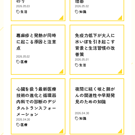
のり
理由
2026.05.03
2026.05.02
生活
知識
蕁麻疹と発熱が同時
免疫力低下が大人に
に起こる原因と注意
水いぼを引き起こす
点
背景と生活習慣の改
善策
2026.05.02
2026.05.01
医療
生活
心臓を扱う最新医療
夜間に続く咳と肺が
技術の進化と循環器
んの関連性や早期発
内科での診断のデジ
見のための知識
タルトランスフォー
メーション
2026.04.30
知識
2026.04.30
医療