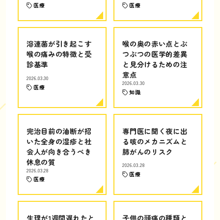
医療
医療
溶連菌が引き起こす
喉の奥の赤い点とぶ
喉の痛みの特徴と受
つぶつの医学的差異
診基準
と見分けるための注
意点
2026.03.30
2026.03.30
医療
知識
完治目前の油断が招
専門医に聞く夜に出
いた全身の湿疹と社
る咳のメカニズムと
会人が向き合うべき
肺がんのリスク
休息の質
2026.03.28
2026.03.28
医療
医療
生理が1週間遅れたと
子供の頭痛の種類と