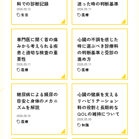
科での診断記録
迷った時の判断基準
2026.05.12
2026.05.11
生活
医療
専門医に聞く首の痛
心臓の不調を感じた
みから考えられる疾
時に選ぶべき診療科
患と適切な検査の重
の判断基準と受診の
要性
進め方
2026.05.11
2026.05.11
医療
医療
糖尿病による頻尿の
心臓の健康を支える
目安と身体のメカニ
リハビリテーション
ズムを解説
科の役割と長期的な
QOLの維持について
2026.05.10
2026.05.09
医療
知識