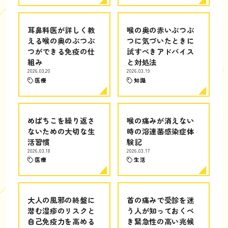
耳鼻科医が詳しく教
喉の奥の赤いぶつぶ
える喉の奥のぶつぶ
つに気づいたときに
つができる免疫の仕
試すべきアドバイス
組み
と対処法
2026.03.20
2026.03.19
医療
知識
めばちこを繰り返さ
喉の痛みが消えない
ないための大切な生
時の溶連菌感染症体
活習慣
験記
2026.03.18
2026.03.17
医療
生活
大人の風邪の終盤に
首の痛みで受診を迷
潜む湿疹のリスクと
う人が知っておくべ
自己免疫力を高める
き緊急性の高い兆候