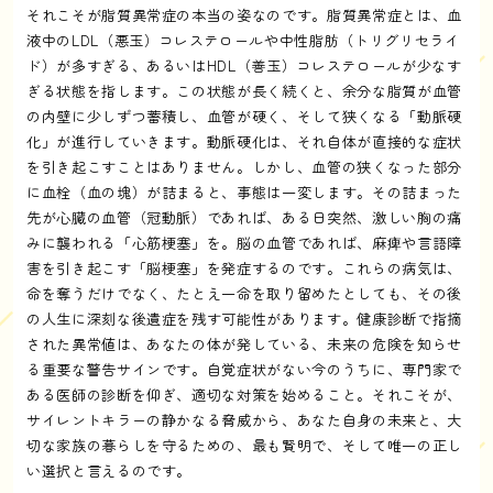
それこそが脂質異常症の本当の姿なのです。脂質異常症とは、血
液中のLDL（悪玉）コレステロールや中性脂肪（トリグリセライ
ド）が多すぎる、あるいはHDL（善玉）コレステロールが少なす
ぎる状態を指します。この状態が長く続くと、余分な脂質が血管
の内壁に少しずつ蓄積し、血管が硬く、そして狭くなる「動脈硬
化」が進行していきます。動脈硬化は、それ自体が直接的な症状
を引き起こすことはありません。しかし、血管の狭くなった部分
に血栓（血の塊）が詰まると、事態は一変します。その詰まった
先が心臓の血管（冠動脈）であれば、ある日突然、激しい胸の痛
みに襲われる「心筋梗塞」を。脳の血管であれば、麻痺や言語障
害を引き起こす「脳梗塞」を発症するのです。これらの病気は、
命を奪うだけでなく、たとえ一命を取り留めたとしても、その後
の人生に深刻な後遺症を残す可能性があります。健康診断で指摘
された異常値は、あなたの体が発している、未来の危険を知らせ
る重要な警告サインです。自覚症状がない今のうちに、専門家で
ある医師の診断を仰ぎ、適切な対策を始めること。それこそが、
サイレントキラーの静かなる脅威から、あなた自身の未来と、大
切な家族の暮らしを守るための、最も賢明で、そして唯一の正し
い選択と言えるのです。