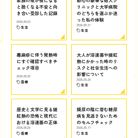
家族の咳が夜になる
都心の豪華な個人ク
と酷くなる不安と向
リニックと大学病院
き合い受診した記録
のどちらを選ぶか迷
った私の体験
2026.05.23
2026.05.21
生活
生活
蕁麻疹に伴う発熱時
大人が溶連菌や猩紅
にすぐ確認すべきチ
熱にかかった時のリ
ェック項目
スクと社会生活への
影響について
2026.05.20
2026.05.20
医療
生活
歴史と文学に見る猩
頻尿の陰に潜む糖尿
紅熱の恐怖と現代に
病を見逃さないため
おける溶連菌の正体
のセルフチェック
2026.05.20
2026.05.17
医療
生活