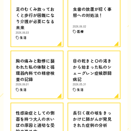
足のむくみ放ってお
虫歯の放置が招く事
くと歩行が困難にな
態への対処法！
り介護が必要になる
未来
2026.06.02
医療
2026.06.03
生活
胸の痛みと動悸に襲
目の乾きと口の渇き
われた私の体験と循
から始まった私のシ
環器内科での精密検
ェーグレン症候群闘
査の記録
病記
2026.06.01
2026.05.31
生活
生活
性感染症としての側
長引く夜の咳をきっ
面を持つ大人の水い
かけに肺がんが発見
ぼの原因と適切な受
された症例の分析