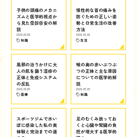
子供の頭痛のメカニ
慢性的な首の痛みを
ズムと医学的視点か
防ぐための正しい姿
ら見た受診目安の解
勢と日常生活の改善
説
方法
2026.05.08
2026.05.06
知識
生活
風邪の治りかけに大
喉の奥の赤いぶつぶ
人の肌を襲う湿疹の
つの正体と主な原因
正体と免疫システム
についての医学的解
の反乱
説
2026.05.05
2026.05.05
医療
知識
スポーツジムで水い
足のむくみ放ってお
ぼに感染した私の実
くと心臓や腎臓の負
体験と完治までの道
担が増大する医学的