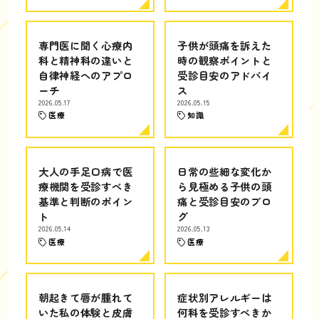
専門医に聞く心療内
子供が頭痛を訴えた
科と精神科の違いと
時の観察ポイントと
自律神経へのアプロ
受診目安のアドバイ
ーチ
ス
2026.05.17
2026.05.15
医療
知識
大人の手足口病で医
日常の些細な変化か
療機関を受診すべき
ら見極める子供の頭
基準と判断のポイン
痛と受診目安のブロ
ト
グ
2026.05.14
2026.05.13
医療
医療
朝起きて唇が腫れて
症状別アレルギーは
いた私の体験と皮膚
何科を受診すべきか