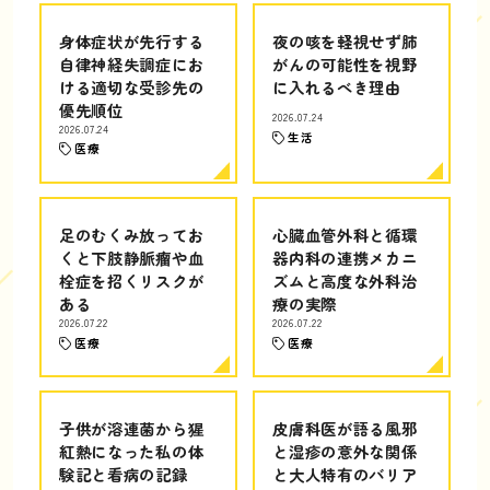
身体症状が先行する
夜の咳を軽視せず肺
自律神経失調症にお
がんの可能性を視野
ける適切な受診先の
に入れるべき理由
優先順位
2026.07.24
2026.07.24
生活
医療
足のむくみ放ってお
心臓血管外科と循環
くと下肢静脈瘤や血
器内科の連携メカニ
栓症を招くリスクが
ズムと高度な外科治
ある
療の実際
2026.07.22
2026.07.22
医療
医療
子供が溶連菌から猩
皮膚科医が語る風邪
紅熱になった私の体
と湿疹の意外な関係
験記と看病の記録
と大人特有のバリア