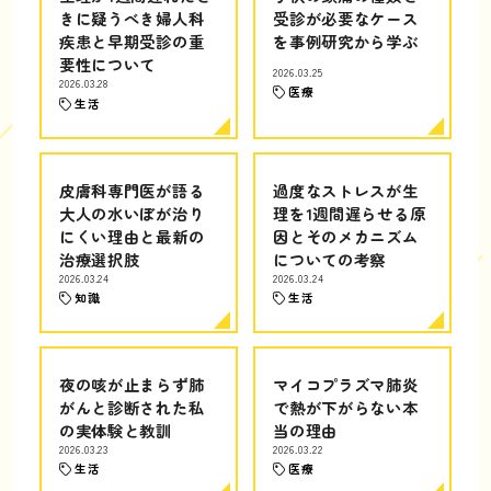
きに疑うべき婦人科
受診が必要なケース
疾患と早期受診の重
を事例研究から学ぶ
要性について
2026.03.25
2026.03.28
医療
生活
皮膚科専門医が語る
過度なストレスが生
大人の水いぼが治り
理を1週間遅らせる原
にくい理由と最新の
因とそのメカニズム
治療選択肢
についての考察
2026.03.24
2026.03.24
知識
生活
夜の咳が止まらず肺
マイコプラズマ肺炎
がんと診断された私
で熱が下がらない本
の実体験と教訓
当の理由
2026.03.23
2026.03.22
生活
医療