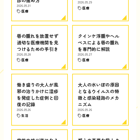
診の進め方
2026.05.29
2026.05.31
医療
医療
唇の腫れを放置せず
クインケ浮腫やヘル
適切な医療機関を見
ペスによる唇の腫れ
つけるための手引き
を専門的に解説
2026.05.28
2026.05.27
医療
医療
働き盛りの大人が風
大人の水いぼの原因
邪の治りかけに湿疹
となるウイルスの特
を発症した症例と回
徴と感染経路のメカ
復の記録
ニズム
2026.05.26
2026.05.26
生活
医療