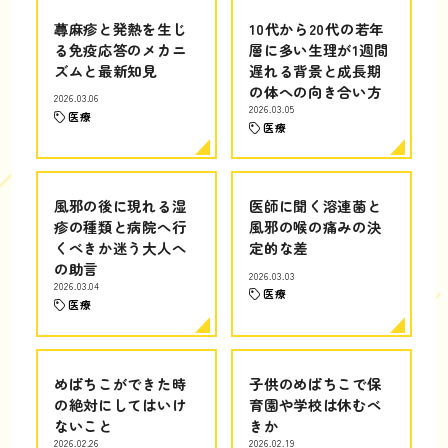
蕁麻疹と発熱を生じ
10代から20代の若年
る免疫応答のメカニ
層に多い生理が1週間
ズムと最新知見
遅れる背景と成長期
の体への向き合い方
2026.03.06
2026.03.05
医療
医療
風邪の後に現れる湿
医師に聞く溶連菌と
疹の種類と病院へ行
風邪の喉の痛みの決
くべきか迷う大人へ
定的な差
の助言
2026.03.03
2026.03.04
医療
医療
めばちこができた時
子供のめばちこで保
の絶対にしてはいけ
育園や学校は休むべ
ないこと
きか
2026.02.26
2026.02.19