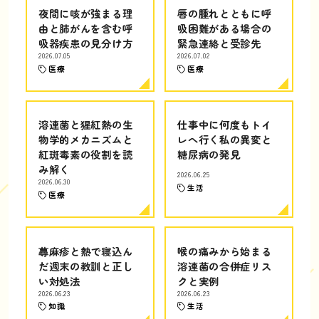
夜間に咳が強まる理
唇の腫れとともに呼
由と肺がんを含む呼
吸困難がある場合の
吸器疾患の見分け方
緊急連絡と受診先
2026.07.05
2026.07.02
医療
医療
溶連菌と猩紅熱の生
仕事中に何度もトイ
物学的メカニズムと
レへ行く私の異変と
紅斑毒素の役割を読
糖尿病の発見
み解く
2026.06.25
2026.06.30
生活
医療
蕁麻疹と熱で寝込ん
喉の痛みから始まる
だ週末の教訓と正し
溶連菌の合併症リス
い対処法
クと実例
2026.06.23
2026.06.23
知識
生活