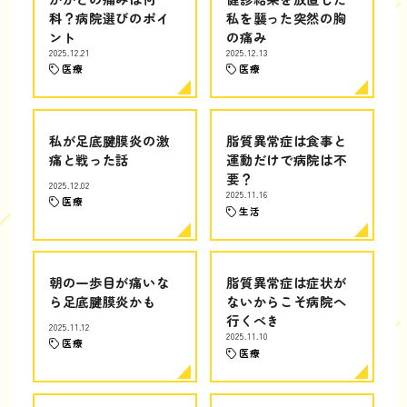
科？病院選びのポイ
私を襲った突然の胸
ント
の痛み
2025.12.21
2025.12.13
医療
医療
私が足底腱膜炎の激
脂質異常症は食事と
痛と戦った話
運動だけで病院は不
要？
2025.12.02
2025.11.16
医療
生活
朝の一歩目が痛いな
脂質異常症は症状が
ら足底腱膜炎かも
ないからこそ病院へ
行くべき
2025.11.12
2025.11.10
医療
医療