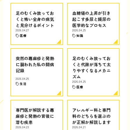
足のむくみ放ってお
血糖値の上昇が引き
くと怖い全身の病気
起こす多尿と頻尿の
と見分けるポイント
医学的なプロセス
2026.04.27
2026.04.25
医療
知識
突然の蕁麻疹と発熱
足のむくみ放ってお
に襲われた私の闘病
くと代謝が落ちて太
記録
りやすくなるメカニ
ズム
2026.04.25
2026.04.25
生活
医療
専門医が解説する蕁
アレルギー科と専門
麻疹と発熱の背後に
科のどちらを選ぶの
潜む疾患
が正解か解説します
2026.04.23
2026.04.21