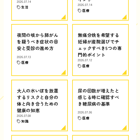
2026.07.14
2026.07.14
生活
医療
夜間の咳から肺がん
無痛分娩を希望する
を疑うべき症状の目
妊婦が産院選びでチ
安と受診の進め方
ェックすべき5つの専
門的ポイント
2026.07.13
2026.07.12
医療
医療
大人の水いぼを放置
尿の回数が増えたと
するリスクと自分の
感じる時に確認すべ
体と向き合うための
き糖尿病の基準
健康の知恵
2026.07.06
2026.07.08
医療
知識