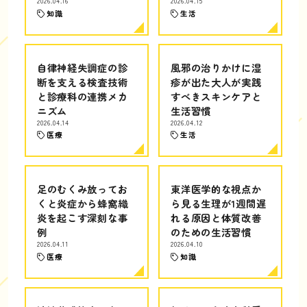
2026.04.16
2026.04.15
知識
生活
自律神経失調症の診
風邪の治りかけに湿
断を支える検査技術
疹が出た大人が実践
と診療科の連携メカ
すべきスキンケアと
ニズム
生活習慣
2026.04.14
2026.04.12
医療
生活
足のむくみ放ってお
東洋医学的な視点か
くと炎症から蜂窩織
ら見る生理が1週間遅
炎を起こす深刻な事
れる原因と体質改善
例
のための生活習慣
2026.04.11
2026.04.10
医療
知識