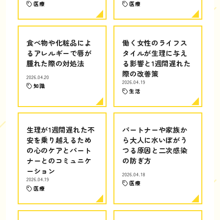
医療
医療
食べ物や化粧品によ
働く女性のライフス
るアレルギーで唇が
タイルが生理に与え
腫れた際の対処法
る影響と1週間遅れた
際の改善策
2026.04.20
2026.04.19
知識
生活
生理が1週間遅れた不
パートナーや家族か
安を乗り越えるため
ら大人に水いぼがう
の心のケアとパート
つる原因と二次感染
ナーとのコミュニケ
の防ぎ方
ーション
2026.04.18
2026.04.19
医療
医療