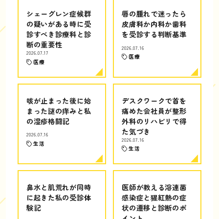
シェーグレン症候群
唇の腫れで迷ったら
の疑いがある時に受
皮膚科か内科か歯科
診すべき診療科と診
を受診する判断基準
断の重要性
2026.07.16
2026.07.17
医療
医療
咳が止まった後に始
デスクワークで首を
まった謎の痒みと私
痛めた会社員が整形
の湿疹格闘記
外科のリハビリで得
た気づき
2026.07.16
2026.07.16
生活
生活
鼻水と肌荒れが同時
医師が教える溶連菌
に起きた私の受診体
感染症と猩紅熱の症
験記
状の遷移と診断のポ
イント