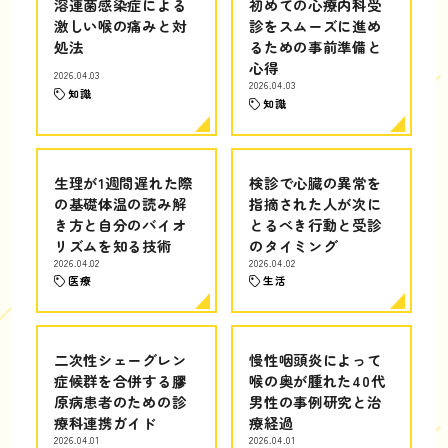
溶連菌感染症による
初めての心療内科受
激しい喉の痛みと対
診をスムーズに進め
処法
るための事前準備と
心得
2026.04.03
2026.04.03
知識
知識
生理が1週間遅れた際
検診で心臓の異常を
の基礎体温の読み解
指摘された人が次に
き方と自分のバイオ
とるべき行動と受診
リズムを知る技術
のタイミング
2026.04.02
2026.04.02
医療
生活
二次性シェーグレン
慢性咽頭炎によって
症候群を合併する膠
喉の奥が腫れた40代
原病患者のための診
男性の事例研究と治
療科連携ガイド
療経過
2026.04.01
2026.04.01