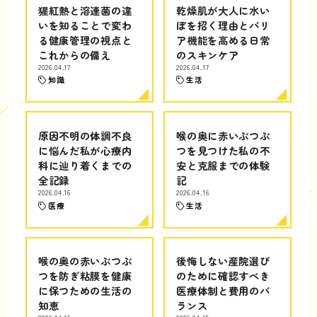
猩紅熱と溶連菌の違
乾燥肌が大人に水い
いを知ることで変わ
ぼを招く理由とバリ
る健康管理の視点と
ア機能を高める日常
これからの備え
のスキンケア
2026.04.17
2026.04.17
知識
生活
原因不明の体調不良
喉の奥に赤いぶつぶ
に悩んだ私が心療内
つを見つけた私の不
科に辿り着くまでの
安と克服までの体験
全記録
記
2026.04.16
2026.04.16
医療
生活
喉の奥の赤いぶつぶ
後悔しない産院選び
つを防ぎ粘膜を健康
のために確認すべき
に保つための生活の
医療体制と費用のバ
知恵
ランス