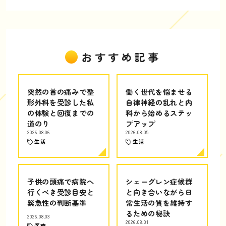
おすすめ記事
突然の首の痛みで整
働く世代を悩ませる
形外科を受診した私
自律神経の乱れと内
の体験と回復までの
科から始めるステッ
道のり
プアップ
2026.08.06
2026.08.05
生活
生活
子供の頭痛で病院へ
シェーグレン症候群
行くべき受診目安と
と向き合いながら日
緊急性の判断基準
常生活の質を維持す
るための秘訣
2026.08.03
2026.08.01
医療