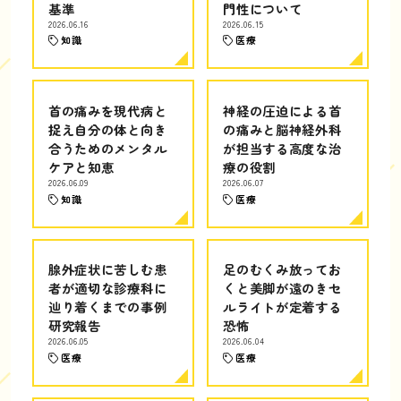
基準
門性について
2026.06.16
2026.06.15
知識
医療
首の痛みを現代病と
神経の圧迫による首
捉え自分の体と向き
の痛みと脳神経外科
合うためのメンタル
が担当する高度な治
ケアと知恵
療の役割
2026.06.09
2026.06.07
知識
医療
腺外症状に苦しむ患
足のむくみ放ってお
者が適切な診療科に
くと美脚が遠のきセ
辿り着くまでの事例
ルライトが定着する
研究報告
恐怖
2026.06.05
2026.06.04
医療
医療