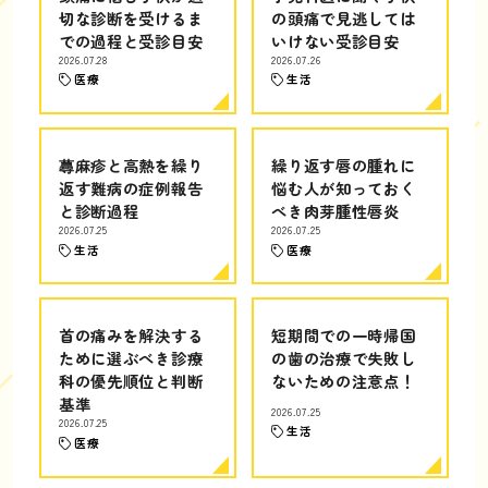
切な診断を受けるま
の頭痛で見逃しては
での過程と受診目安
いけない受診目安
2026.07.28
2026.07.26
医療
生活
蕁麻疹と高熱を繰り
繰り返す唇の腫れに
返す難病の症例報告
悩む人が知っておく
と診断過程
べき肉芽腫性唇炎
2026.07.25
2026.07.25
生活
医療
首の痛みを解決する
短期間での一時帰国
ために選ぶべき診療
の歯の治療で失敗し
科の優先順位と判断
ないための注意点！
基準
2026.07.25
2026.07.25
生活
医療