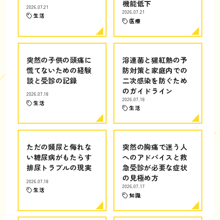
機能低下
2026.07.21
2026.07.21
生活
医療
突然の子供の頭痛に
溶連菌と猩紅熱の予
慌てないための経験
防対策と家庭内での
談と受診の記録
二次感染を防ぐため
のガイドライン
2026.07.18
2026.07.18
生活
生活
ただの頻尿と侮れな
突然の胸痛で迷う人
い糖尿病がもたらす
へのアドバイスと救
排尿トラブルの現実
急受診が必要な症状
の見極め方
2026.07.18
2026.07.17
生活
知識