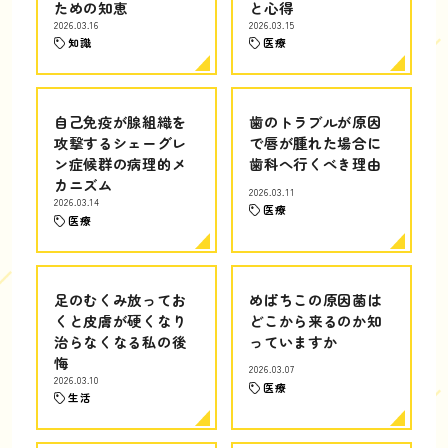
ための知恵
と心得
2026.03.16
2026.03.15
知識
医療
自己免疫が腺組織を
歯のトラブルが原因
攻撃するシェーグレ
で唇が腫れた場合に
ン症候群の病理的メ
歯科へ行くべき理由
カニズム
2026.03.11
2026.03.14
医療
医療
足のむくみ放ってお
めばちこの原因菌は
くと皮膚が硬くなり
どこから来るのか知
治らなくなる私の後
っていますか
悔
2026.03.07
2026.03.10
医療
生活