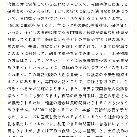
治体と共に実施している公的なサービスで、夜間や休日における
保護者の不安を和らげ、子どもの症状に応じた適切な対処法につ
いて、専門家から無料でアドバイスを受けることができます。
#8000に電話をかけると、主に小児科の医師や看護師、保健師と
いった、子どもの医療に関する専門知識と経験が豊富な相談員が
対応してくれます。保護者から子どもの年齢や症状（熱の高さ、
咳の様子、機嫌、食欲など）を詳しく聞き取り、「まずは家庭で
このように対処して、朝まで様子を見てみましょう」「水分補給
の方法はこうしてください」「すぐに医療機関を受診する必要が
あります」といったように、具体的で実践的なアドバイスをして
くれます。この電話相談の大きな意義は、保護者の不安を軽減す
ることにあります。専門家と話すことで、冷静さを取り戻し、今
何をすべきかが明確になります。また、不要な夜間救急の受診を
減らすことにも繋がります。夜間の救急外来は、重症の患者さん
が優先されるため、軽症の場合は長時間待たされることも少なく
ありません。#8000に相談することで、本当に受診が必要な子ど
もが、スムーズに医療を受けられるようにするという社会的な役
割も果たしているのです。利用できる時間帯は、自治体によって
異なりますが、多くは平日の夜間（夕方～翌朝）と、土日祝日の