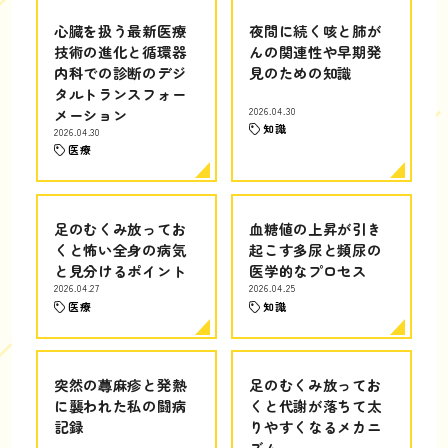
心臓を扱う最新医療
夜間に続く咳と肺が
技術の進化と循環器
んの関連性や早期発
内科での診断のデジ
見のための知識
タルトランスフォー
メーション
2026.04.30
知識
2026.04.30
医療
足のむくみ放ってお
血糖値の上昇が引き
くと怖い全身の病気
起こす多尿と頻尿の
と見分けるポイント
医学的なプロセス
2026.04.27
2026.04.25
医療
知識
突然の蕁麻疹と発熱
足のむくみ放ってお
に襲われた私の闘病
くと代謝が落ちて太
記録
りやすくなるメカニ
ズム