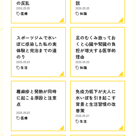
の反乱
説
2026.05.05
2026.05.05
医療
知識
スポーツジムで水い
足のむくみ放ってお
ぼに感染した私の実
くと心臓や腎臓の負
体験と完治までの道
担が増大する医学的
のり
理由
2026.05.03
2026.05.02
生活
知識
蕁麻疹と発熱が同時
免疫力低下が大人に
に起こる原因と注意
水いぼを引き起こす
点
背景と生活習慣の改
善策
2026.05.02
2026.05.01
医療
生活