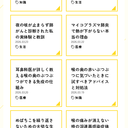
知識
生活
夜の咳が止まらず肺
マイコプラズマ肺炎
がんと診断された私
で熱が下がらない本
の実体験と教訓
当の理由
2026.03.23
2026.03.22
生活
医療
耳鼻科医が詳しく教
喉の奥の赤いぶつぶ
える喉の奥のぶつぶ
つに気づいたときに
つができる免疫の仕
試すべきアドバイス
組み
と対処法
2026.03.20
2026.03.19
医療
知識
めばちこを繰り返さ
喉の痛みが消えない
ないための大切な生
時の溶連菌感染症体