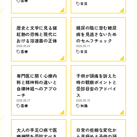
医療
生活
歴史と文学に見る猩
頻尿の陰に潜む糖尿
紅熱の恐怖と現代に
病を見逃さないため
おける溶連菌の正体
のセルフチェック
2026.05.20
2026.05.17
医療
生活
専門医に聞く心療内
子供が頭痛を訴えた
科と精神科の違いと
時の観察ポイントと
自律神経へのアプロ
受診目安のアドバイ
ーチ
ス
2026.05.17
2026.05.15
医療
知識
大人の手足口病で医
日常の些細な変化か
療機関を受診すべき
ら見極める子供の頭