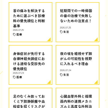
首の痛みを解決する
短期間での一時帰国
ために選ぶべき診療
の歯の治療で失敗し
科の優先順位と判断
ないための注意点！
基準
2026.07.25
2026.07.25
生活
医療
身体症状が先行する
夜の咳を軽視せず肺
自律神経失調症にお
がんの可能性を視野
ける適切な受診先の
に入れるべき理由
優先順位
2026.07.24
2026.07.24
生活
医療
足のむくみ放ってお
心臓血管外科と循環
くと下肢静脈瘤や血
器内科の連携メカニ
栓症を招くリスクが
ズムと高度な外科治