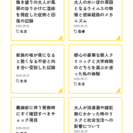
働き盛りの大人が風
大人の水いぼの原因
邪の治りかけに湿疹
となるウイルスの特
を発症した症例と回
徴と感染経路のメカ
復の記録
ニズム
2026.05.26
2026.05.26
生活
医療
家族の咳が夜になる
都心の豪華な個人ク
と酷くなる不安と向
リニックと大学病院
き合い受診した記録
のどちらを選ぶか迷
った私の体験
2026.05.23
2026.05.21
生活
生活
蕁麻疹に伴う発熱時
大人が溶連菌や猩紅
にすぐ確認すべきチ
熱にかかった時のリ
ェック項目
スクと社会生活への
影響について
2026.05.20
2026.05.20