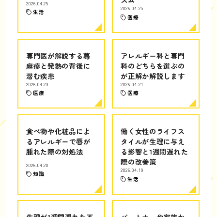
2026.04.25
2026.04.25
生活
医療
専門医が解説する蕁
アレルギー科と専門
麻疹と発熱の背後に
科のどちらを選ぶの
潜む疾患
が正解か解説します
2026.04.23
2026.04.21
医療
医療
食べ物や化粧品によ
働く女性のライフス
るアレルギーで唇が
タイルが生理に与え
腫れた際の対処法
る影響と1週間遅れた
際の改善策
2026.04.20
2026.04.19
知識
生活
生理が1週間遅れた不
パートナーや家族か