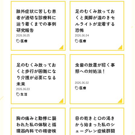
腺外症状に苦しむ患
足のむくみ放ってお
者が適切な診療科に
くと美脚が遠のきセ
辿り着くまでの事例
ルライトが定着する
研究報告
恐怖
2026.06.05
2026.06.04
医療
医療
足のむくみ放ってお
虫歯の放置が招く事
くと歩行が困難にな
態への対処法！
り介護が必要になる
未来
2026.06.02
医療
2026.06.03
生活
胸の痛みと動悸に襲
目の乾きと口の渇き
われた私の体験と循
から始まった私のシ
環器内科での精密検
ェーグレン症候群闘