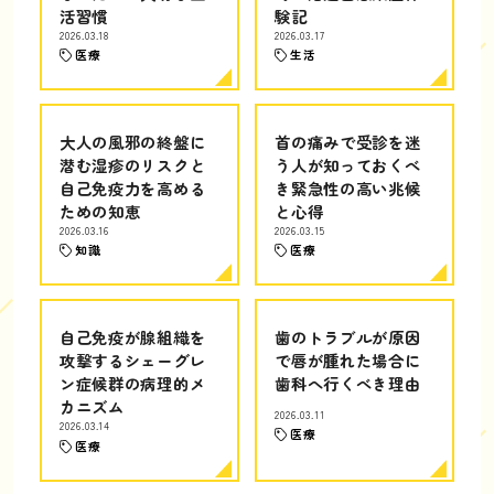
活習慣
験記
2026.03.18
2026.03.17
医療
生活
大人の風邪の終盤に
首の痛みで受診を迷
潜む湿疹のリスクと
う人が知っておくべ
自己免疫力を高める
き緊急性の高い兆候
ための知恵
と心得
2026.03.16
2026.03.15
知識
医療
自己免疫が腺組織を
歯のトラブルが原因
攻撃するシェーグレ
で唇が腫れた場合に
ン症候群の病理的メ
歯科へ行くべき理由
カニズム
2026.03.11
2026.03.14
医療
医療