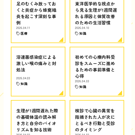
足のむくみ放ってお
東洋医学的な視点か
くと炎症から蜂窩織
ら見る生理が1週間遅
炎を起こす深刻な事
れる原因と体質改善
例
のための生活習慣
2026.04.11
2026.04.10
医療
知識
溶連菌感染症による
初めての心療内科受
激しい喉の痛みと対
診をスムーズに進め
処法
るための事前準備と
心得
2026.04.03
2026.04.03
知識
知識
生理が1週間遅れた際
検診で心臓の異常を
の基礎体温の読み解
指摘された人が次に
き方と自分のバイオ
とるべき行動と受診
リズムを知る技術
のタイミング
2026.04.02
2026.04.02