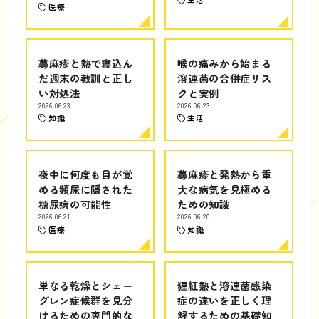
医療
蕁麻疹と熱で寝込ん
喉の痛みから始まる
だ週末の教訓と正し
溶連菌の合併症リス
い対処法
クと実例
2026.06.23
2026.06.23
知識
生活
夜中に何度も目が覚
蕁麻疹と発熱から重
める頻尿に隠された
大な病気を見極める
糖尿病の可能性
ための知識
2026.06.21
2026.06.20
医療
知識
単なる乾燥とシェー
猩紅熱と溶連菌感染
グレン症候群を見分
症の違いを正しく理
けるための専門的な
解するための基礎知