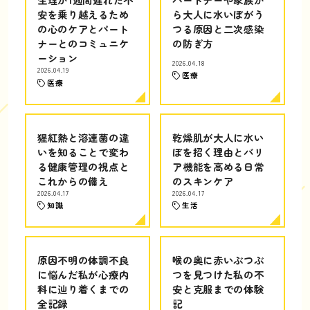
安を乗り越えるため
ら大人に水いぼがう
の心のケアとパート
つる原因と二次感染
ナーとのコミュニケ
の防ぎ方
ーション
2026.04.18
2026.04.19
医療
医療
猩紅熱と溶連菌の違
乾燥肌が大人に水い
いを知ることで変わ
ぼを招く理由とバリ
る健康管理の視点と
ア機能を高める日常
これからの備え
のスキンケア
2026.04.17
2026.04.17
知識
生活
原因不明の体調不良
喉の奥に赤いぶつぶ
に悩んだ私が心療内
つを見つけた私の不
科に辿り着くまでの
安と克服までの体験
全記録
記