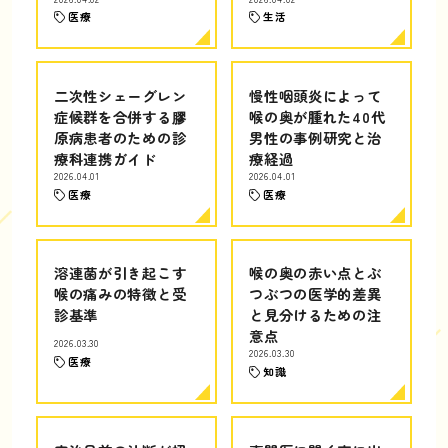
医療
生活
二次性シェーグレン
慢性咽頭炎によって
症候群を合併する膠
喉の奥が腫れた40代
原病患者のための診
男性の事例研究と治
療科連携ガイド
療経過
2026.04.01
2026.04.01
医療
医療
溶連菌が引き起こす
喉の奥の赤い点とぶ
喉の痛みの特徴と受
つぶつの医学的差異
診基準
と見分けるための注
意点
2026.03.30
2026.03.30
医療
知識