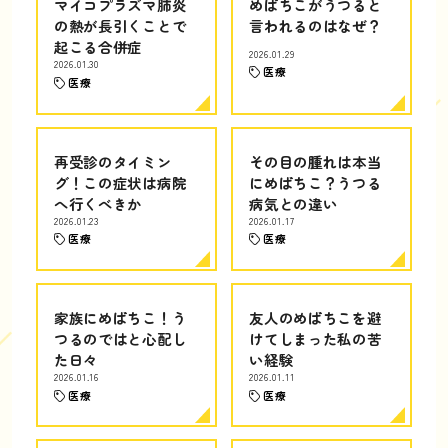
マイコプラズマ肺炎
めばちこがうつると
の熱が長引くことで
言われるのはなぜ？
起こる合併症
2026.01.29
2026.01.30
医療
医療
再受診のタイミン
その目の腫れは本当
グ！この症状は病院
にめばちこ？うつる
へ行くべきか
病気との違い
2026.01.23
2026.01.17
医療
医療
家族にめばちこ！う
友人のめばちこを避
つるのではと心配し
けてしまった私の苦
た日々
い経験
2026.01.16
2026.01.11
医療
医療