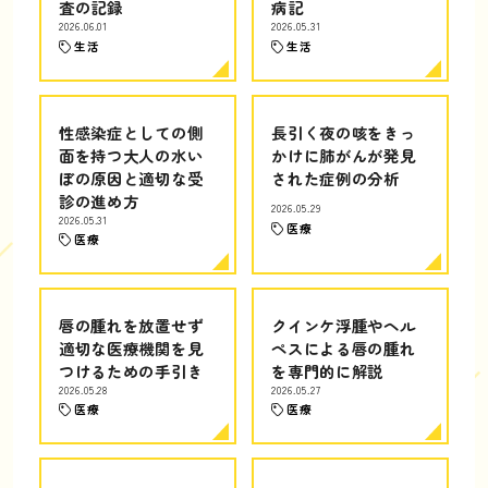
査の記録
病記
2026.06.01
2026.05.31
生活
生活
性感染症としての側
長引く夜の咳をきっ
面を持つ大人の水い
かけに肺がんが発見
ぼの原因と適切な受
された症例の分析
診の進め方
2026.05.29
2026.05.31
医療
医療
唇の腫れを放置せず
クインケ浮腫やヘル
適切な医療機関を見
ペスによる唇の腫れ
つけるための手引き
を専門的に解説
2026.05.28
2026.05.27
医療
医療