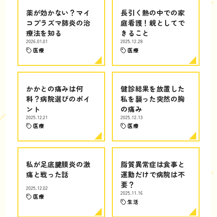
薬が効かない？マイ
長引く熱の中での家
コプラズマ肺炎の治
庭看護！親としてで
療法を知る
きること
2026.01.01
2025.12.28
医療
医療
かかとの痛みは何
健診結果を放置した
科？病院選びのポイ
私を襲った突然の胸
ント
の痛み
2025.12.21
2025.12.13
医療
医療
私が足底腱膜炎の激
脂質異常症は食事と
痛と戦った話
運動だけで病院は不
要？
2025.12.02
2025.11.16
医療
生活