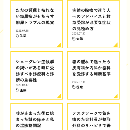
ただの頻尿と侮れな
突然の胸痛で迷う人
い糖尿病がもたらす
へのアドバイスと救
排尿トラブルの現実
急受診が必要な症状
の見極め方
2026.07.18
2026.07.17
生活
知識
シェーグレン症候群
唇の腫れで迷ったら
の疑いがある時に受
皮膚科か内科か歯科
診すべき診療科と診
を受診する判断基準
断の重要性
2026.07.16
2026.07.17
医療
医療
咳が止まった後に始
デスクワークで首を
まった謎の痒みと私
痛めた会社員が整形
の湿疹格闘記
外科のリハビリで得