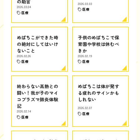
の助言
2026.03.03
2026.03.04
医療
医療
めばちこができた時
子供のめばちこで保
の絶対にしてはいけ
育園や学校は休むべ
ないこと
きか
2026.02.26
2026.02.19
医療
医療
終わらない高熱との
めばちこは体が発す
闘い！我が子のマイ
る疲れのサインかも
コプラズマ肺炎体験
しれない
記
2026.02.07
2026.02.14
医療
医療