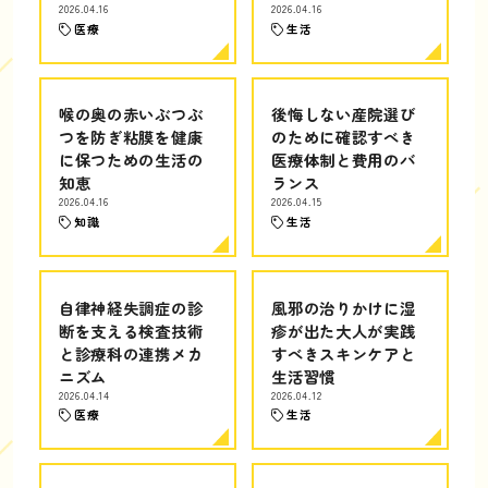
2026.04.16
2026.04.16
医療
生活
喉の奥の赤いぶつぶ
後悔しない産院選び
つを防ぎ粘膜を健康
のために確認すべき
に保つための生活の
医療体制と費用のバ
知恵
ランス
2026.04.16
2026.04.15
知識
生活
自律神経失調症の診
風邪の治りかけに湿
断を支える検査技術
疹が出た大人が実践
と診療科の連携メカ
すべきスキンケアと
ニズム
生活習慣
2026.04.14
2026.04.12
医療
生活