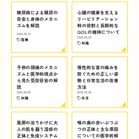
糖尿病による頻尿の
心臓の健康を支える
目安と身体のメカニ
リハビリテーション
ズムを解説
科の役割と長期的な
QOLの維持について
2026.05.10
2026.05.09
医療
知識
子供の頭痛のメカニ
慢性的な首の痛みを
ズムと医学的視点か
防ぐための正しい姿
ら見た受診目安の解
勢と日常生活の改善
説
方法
2026.05.08
2026.05.06
知識
生活
風邪の治りかけに大
喉の奥の赤いぶつぶ
人の肌を襲う湿疹の
つの正体と主な原因
正体と免疫システム
についての医学的解