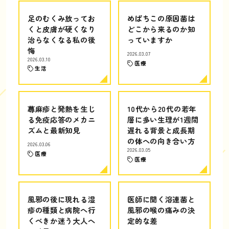
足のむくみ放ってお
めばちこの原因菌は
くと皮膚が硬くなり
どこから来るのか知
治らなくなる私の後
っていますか
悔
2026.03.07
2026.03.10
医療
生活
蕁麻疹と発熱を生じ
10代から20代の若年
る免疫応答のメカニ
層に多い生理が1週間
ズムと最新知見
遅れる背景と成長期
の体への向き合い方
2026.03.06
2026.03.05
医療
医療
風邪の後に現れる湿
医師に聞く溶連菌と
疹の種類と病院へ行
風邪の喉の痛みの決
くべきか迷う大人へ
定的な差