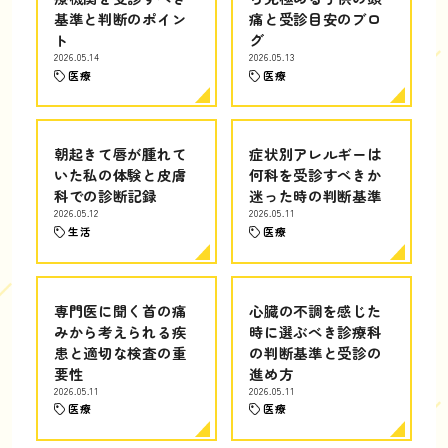
基準と判断のポイン
痛と受診目安のブロ
ト
グ
2026.05.14
2026.05.13
医療
医療
朝起きて唇が腫れて
症状別アレルギーは
いた私の体験と皮膚
何科を受診すべきか
科での診断記録
迷った時の判断基準
2026.05.12
2026.05.11
生活
医療
専門医に聞く首の痛
心臓の不調を感じた
みから考えられる疾
時に選ぶべき診療科
患と適切な検査の重
の判断基準と受診の
要性
進め方
2026.05.11
2026.05.11
医療
医療