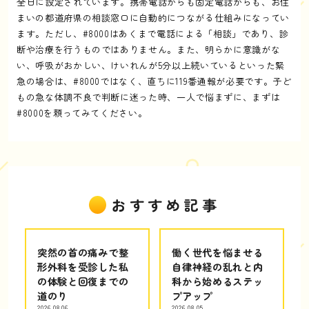
全日に設定されています。携帯電話からも固定電話からも、お住
まいの都道府県の相談窓口に自動的につながる仕組みになってい
ます。ただし、#8000はあくまで電話による「相談」であり、診
断や治療を行うものではありません。また、明らかに意識がな
い、呼吸がおかしい、けいれんが5分以上続いているといった緊
急の場合は、#8000ではなく、直ちに119番通報が必要です。子ど
もの急な体調不良で判断に迷った時、一人で悩まずに、まずは
#8000を頼ってみてください。
おすすめ記事
突然の首の痛みで整
働く世代を悩ませる
形外科を受診した私
自律神経の乱れと内
の体験と回復までの
科から始めるステッ
道のり
プアップ
2026.08.06
2026.08.05