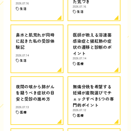
た気づき
2026.07.16
2026.07.16
生活
生活
鼻水と肌荒れが同時
医師が教える溶連菌
に起きた私の受診体
感染症と猩紅熱の症
験記
状の遷移と診断のポ
イント
2026.07.14
2026.07.14
生活
医療
夜間の咳から肺がん
無痛分娩を希望する
を疑うべき症状の目
妊婦が産院選びでチ
安と受診の進め方
ェックすべき5つの専
門的ポイント
2026.07.13
2026.07.12
医療
医療