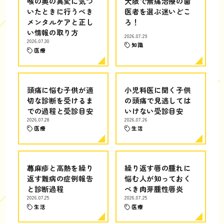
喉の奥の異変に気づ
大阪で無痛治療の歯
いたときに行うべき
医者を選ぶ迷いどこ
メンタルケアと正し
ろ！
い情報の取り方
2026.07.29
2026.07.30
知識
医療
頭痛に悩む子供が適
小児科医に聞く子供
切な診断を受けるま
の頭痛で見逃しては
での過程と受診目安
いけない受診目安
2026.07.28
2026.07.26
医療
生活
蕁麻疹と高熱を繰り
繰り返す唇の腫れに
返す難病の症例報告
悩む人が知っておく
と診断過程
べき肉芽腫性唇炎
2026.07.25
2026.07.25
生活
医療