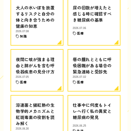
大人の水いぼを放置
尿の回数が増えたと
するリスクと自分の
感じる時に確認すべ
体と向き合うための
き糖尿病の基準
健康の知恵
2026.07.06
2026.07.08
医療
知識
夜間に咳が強まる理
唇の腫れとともに呼
由と肺がんを含む呼
吸困難がある場合の
吸器疾患の見分け方
緊急連絡と受診先
2026.07.05
2026.07.02
医療
医療
溶連菌と猩紅熱の生
仕事中に何度もトイ
物学的メカニズムと
レへ行く私の異変と
紅斑毒素の役割を読
糖尿病の発見
み解く
2026.06.25
2026.06.30
生活