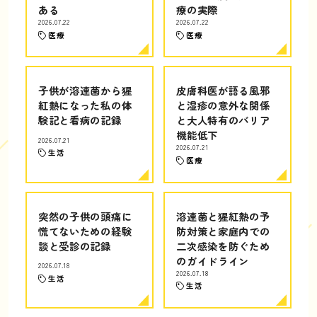
ある
療の実際
2026.07.22
2026.07.22
医療
医療
子供が溶連菌から猩
皮膚科医が語る風邪
紅熱になった私の体
と湿疹の意外な関係
験記と看病の記録
と大人特有のバリア
機能低下
2026.07.21
2026.07.21
生活
医療
突然の子供の頭痛に
溶連菌と猩紅熱の予
慌てないための経験
防対策と家庭内での
談と受診の記録
二次感染を防ぐため
のガイドライン
2026.07.18
2026.07.18
生活
生活