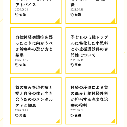
アドバイス
識
2026.06.20
2026.06.19
知識
知識
自律神経失調症を疑
子どもの心臓トラブ
ったときに向かうべ
ルに特化した小児科
き診療科の選び方と
と小児循環器科の専
基準
門性について
2026.06.16
2026.06.15
知識
医療
首の痛みを現代病と
神経の圧迫による首
捉え自分の体と向き
の痛みと脳神経外科
合うためのメンタル
が担当する高度な治
ケアと知恵
療の役割
2026.06.09
2026.06.07
知識
医療