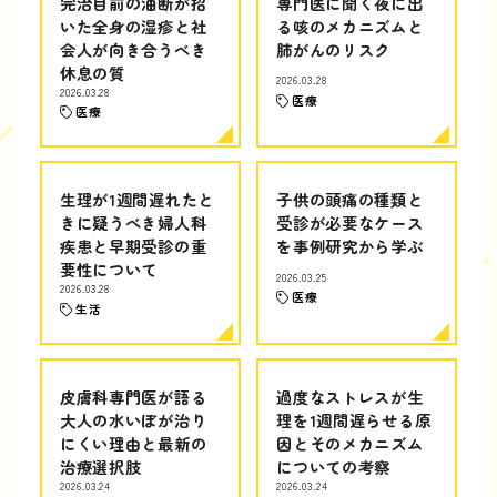
完治目前の油断が招
専門医に聞く夜に出
いた全身の湿疹と社
る咳のメカニズムと
会人が向き合うべき
肺がんのリスク
休息の質
2026.03.28
2026.03.28
医療
医療
生理が1週間遅れたと
子供の頭痛の種類と
きに疑うべき婦人科
受診が必要なケース
疾患と早期受診の重
を事例研究から学ぶ
要性について
2026.03.25
2026.03.28
医療
生活
皮膚科専門医が語る
過度なストレスが生
大人の水いぼが治り
理を1週間遅らせる原
にくい理由と最新の
因とそのメカニズム
治療選択肢
についての考察
2026.03.24
2026.03.24