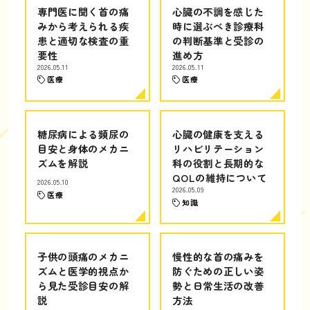
専門医に聞く首の痛
心臓の不調を感じた
みから考えられる疾
時に選ぶべき診療科
患と適切な検査の重
の判断基準と受診の
要性
進め方
2026.05.11
2026.05.11
医療
医療
糖尿病による頻尿の
心臓の健康を支える
目安と身体のメカニ
リハビリテーション
ズムを解説
科の役割と長期的な
QOLの維持について
2026.05.10
2026.05.09
医療
知識
子供の頭痛のメカニ
慢性的な首の痛みを
ズムと医学的視点か
防ぐための正しい姿
ら見た受診目安の解
勢と日常生活の改善
説
方法