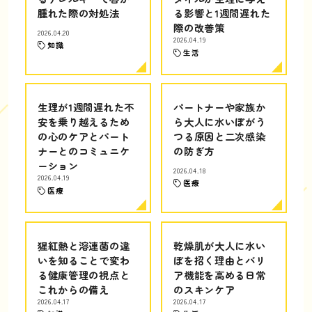
腫れた際の対処法
る影響と1週間遅れた
際の改善策
2026.04.20
2026.04.19
知識
生活
生理が1週間遅れた不
パートナーや家族か
安を乗り越えるため
ら大人に水いぼがう
の心のケアとパート
つる原因と二次感染
ナーとのコミュニケ
の防ぎ方
ーション
2026.04.18
2026.04.19
医療
医療
猩紅熱と溶連菌の違
乾燥肌が大人に水い
いを知ることで変わ
ぼを招く理由とバリ
る健康管理の視点と
ア機能を高める日常
これからの備え
のスキンケア
2026.04.17
2026.04.17