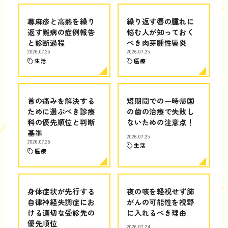
蕁麻疹と高熱を繰り
繰り返す唇の腫れに
返す難病の症例報告
悩む人が知っておく
と診断過程
べき肉芽腫性唇炎
2026.07.25
2026.07.25
生活
医療
首の痛みを解決する
短期間での一時帰国
ために選ぶべき診療
の歯の治療で失敗し
科の優先順位と判断
ないための注意点！
基準
2026.07.25
2026.07.25
生活
医療
身体症状が先行する
夜の咳を軽視せず肺
自律神経失調症にお
がんの可能性を視野
ける適切な受診先の
に入れるべき理由
優先順位
2026.07.24