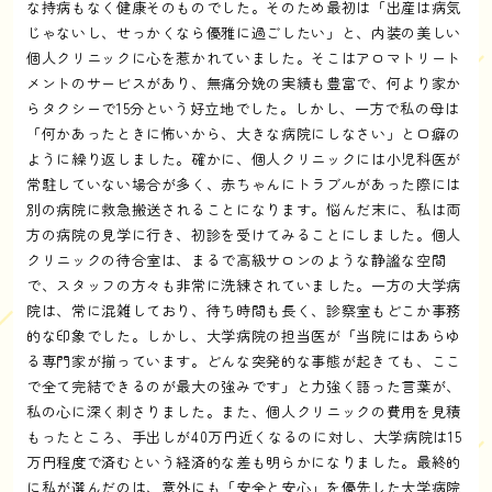
な持病もなく健康そのものでした。そのため最初は「出産は病気
じゃないし、せっかくなら優雅に過ごしたい」と、内装の美しい
個人クリニックに心を惹かれていました。そこはアロマトリート
メントのサービスがあり、無痛分娩の実績も豊富で、何より家か
らタクシーで15分という好立地でした。しかし、一方で私の母は
「何かあったときに怖いから、大きな病院にしなさい」と口癖の
ように繰り返しました。確かに、個人クリニックには小児科医が
常駐していない場合が多く、赤ちゃんにトラブルがあった際には
別の病院に救急搬送されることになります。悩んだ末に、私は両
方の病院の見学に行き、初診を受けてみることにしました。個人
クリニックの待合室は、まるで高級サロンのような静謐な空間
で、スタッフの方々も非常に洗練されていました。一方の大学病
院は、常に混雑しており、待ち時間も長く、診察室もどこか事務
的な印象でした。しかし、大学病院の担当医が「当院にはあらゆ
る専門家が揃っています。どんな突発的な事態が起きても、ここ
で全て完結できるのが最大の強みです」と力強く語った言葉が、
私の心に深く刺さりました。また、個人クリニックの費用を見積
もったところ、手出しが40万円近くなるのに対し、大学病院は15
万円程度で済むという経済的な差も明らかになりました。最終的
に私が選んだのは、意外にも「安全と安心」を優先した大学病院