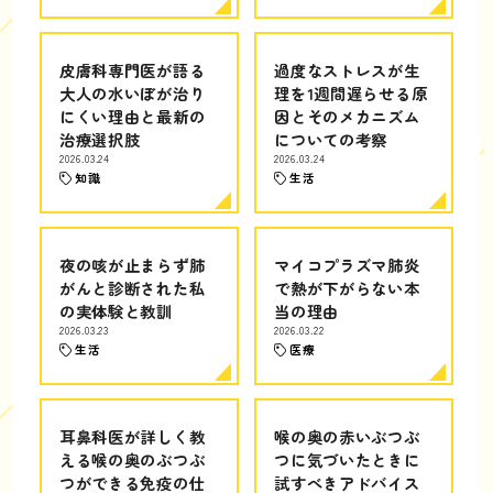
皮膚科専門医が語る
過度なストレスが生
大人の水いぼが治り
理を1週間遅らせる原
にくい理由と最新の
因とそのメカニズム
治療選択肢
についての考察
2026.03.24
2026.03.24
知識
生活
夜の咳が止まらず肺
マイコプラズマ肺炎
がんと診断された私
で熱が下がらない本
の実体験と教訓
当の理由
2026.03.23
2026.03.22
生活
医療
耳鼻科医が詳しく教
喉の奥の赤いぶつぶ
える喉の奥のぶつぶ
つに気づいたときに
つができる免疫の仕
試すべきアドバイス