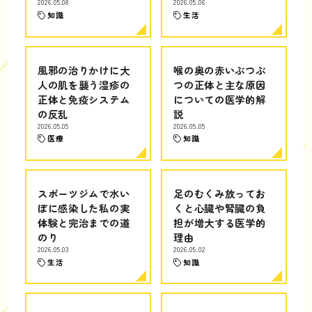
2026.05.08
2026.05.06
知識
生活
風邪の治りかけに大
喉の奥の赤いぶつぶ
人の肌を襲う湿疹の
つの正体と主な原因
正体と免疫システム
についての医学的解
の反乱
説
2026.05.05
2026.05.05
医療
知識
スポーツジムで水い
足のむくみ放ってお
ぼに感染した私の実
くと心臓や腎臓の負
体験と完治までの道
担が増大する医学的
のり
理由
2026.05.03
2026.05.02
生活
知識