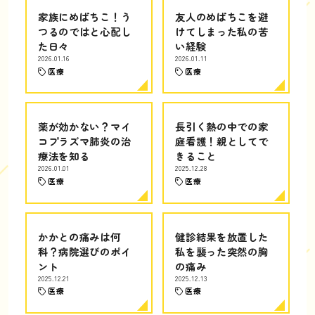
家族にめばちこ！う
友人のめばちこを避
つるのではと心配し
けてしまった私の苦
た日々
い経験
2026.01.16
2026.01.11
医療
医療
薬が効かない？マイ
長引く熱の中での家
コプラズマ肺炎の治
庭看護！親としてで
療法を知る
きること
2026.01.01
2025.12.28
医療
医療
かかとの痛みは何
健診結果を放置した
科？病院選びのポイ
私を襲った突然の胸
ント
の痛み
2025.12.21
2025.12.13
医療
医療