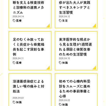
断を支える検査技術
疹が出た大人が実践
と診療科の連携メカ
すべきスキンケアと
ニズム
生活習慣
2026.04.14
2026.04.12
医療
生活
足のむくみ放ってお
東洋医学的な視点か
くと炎症から蜂窩織
ら見る生理が1週間遅
炎を起こす深刻な事
れる原因と体質改善
例
のための生活習慣
2026.04.11
2026.04.10
医療
知識
溶連菌感染症による
初めての心療内科受
激しい喉の痛みと対
診をスムーズに進め
処法
るための事前準備と
心得
2026.04.03
2026.04.03
知識
知識