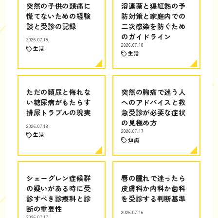
突然の子供の頭痛に
溶連菌と猩紅熱の予
慌てないための経験
防対策と家庭内での
談と受診の記録
二次感染を防ぐため
のガイドライン
2026.07.18
2026.07.18
生活
生活
ただの頻尿と侮れな
突然の胸痛で迷う人
い糖尿病がもたらす
へのアドバイスと救
排尿トラブルの現実
急受診が必要な症状
の見極め方
2026.07.18
2026.07.17
生活
知識
シェーグレン症候群
唇の腫れで迷ったら
の疑いがある時に受
皮膚科か内科か歯科
診すべき診療科と診
を受診する判断基準
断の重要性
2026.07.16
2026.07.17