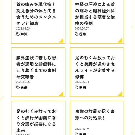
首の痛みを現代病と
神経の圧迫による首
捉え自分の体と向き
の痛みと脳神経外科
合うためのメンタル
が担当する高度な治
ケアと知恵
療の役割
2026.06.09
2026.06.07
知識
医療
腺外症状に苦しむ患
足のむくみ放ってお
者が適切な診療科に
くと美脚が遠のきセ
辿り着くまでの事例
ルライトが定着する
研究報告
恐怖
2026.06.05
2026.06.04
医療
医療
足のむくみ放ってお
虫歯の放置が招く事
くと歩行が困難にな
態への対処法！
り介護が必要になる
未来
2026.06.02
医療