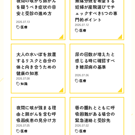
夜間の咳から肺がん
無痛分娩を希望する
を疑うべき症状の目
妊婦が産院選びでチ
安と受診の進め方
ェックすべき5つの専
門的ポイント
2026.07.13
2026.07.12
医療
医療
大人の水いぼを放置
尿の回数が増えたと
するリスクと自分の
感じる時に確認すべ
体と向き合うための
き糖尿病の基準
健康の知恵
2026.07.06
2026.07.08
医療
知識
夜間に咳が強まる理
唇の腫れとともに呼
由と肺がんを含む呼
吸困難がある場合の
吸器疾患の見分け方
緊急連絡と受診先
2026.07.05
2026.07.02
医療
医療