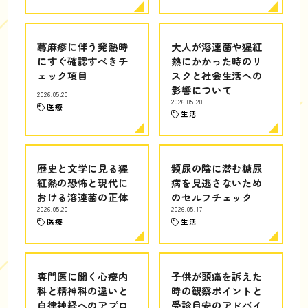
蕁麻疹に伴う発熱時
大人が溶連菌や猩紅
にすぐ確認すべきチ
熱にかかった時のリ
ェック項目
スクと社会生活への
影響について
2026.05.20
2026.05.20
医療
生活
歴史と文学に見る猩
頻尿の陰に潜む糖尿
紅熱の恐怖と現代に
病を見逃さないため
おける溶連菌の正体
のセルフチェック
2026.05.20
2026.05.17
医療
生活
専門医に聞く心療内
子供が頭痛を訴えた
科と精神科の違いと
時の観察ポイントと
自律神経へのアプロ
受診目安のアドバイ