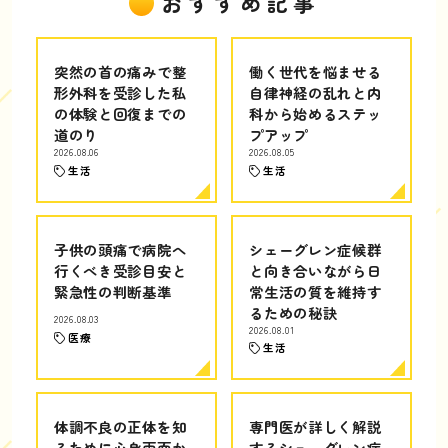
おすすめ記事
突然の首の痛みで整
働く世代を悩ませる
形外科を受診した私
自律神経の乱れと内
の体験と回復までの
科から始めるステッ
道のり
プアップ
2026.08.06
2026.08.05
生活
生活
子供の頭痛で病院へ
シェーグレン症候群
行くべき受診目安と
と向き合いながら日
緊急性の判断基準
常生活の質を維持す
るための秘訣
2026.08.03
2026.08.01
医療
生活
体調不良の正体を知
専門医が詳しく解説
るために心身両面か
するシェーグレン症