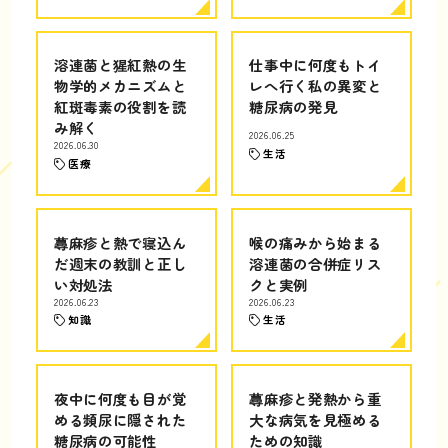
溶連菌と猩紅熱の生
仕事中に何度もトイ
物学的メカニズムと
レへ行く私の異変と
紅斑毒素の役割を読
糖尿病の発見
み解く
2026.06.25
2026.06.30
生活
医療
蕁麻疹と熱で寝込ん
喉の痛みから始まる
だ週末の教訓と正し
溶連菌の合併症リス
い対処法
クと実例
2026.06.23
2026.06.23
知識
生活
夜中に何度も目が覚
蕁麻疹と発熱から重
める頻尿に隠された
大な病気を見極める
糖尿病の可能性
ための知識