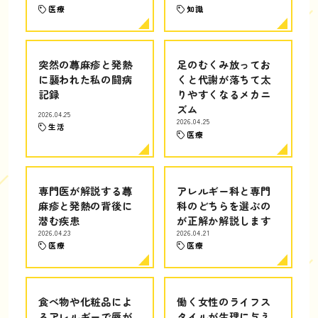
医療
知識
突然の蕁麻疹と発熱
足のむくみ放ってお
に襲われた私の闘病
くと代謝が落ちて太
記録
りやすくなるメカニ
ズム
2026.04.25
2026.04.25
生活
医療
専門医が解説する蕁
アレルギー科と専門
麻疹と発熱の背後に
科のどちらを選ぶの
潜む疾患
が正解か解説します
2026.04.23
2026.04.21
医療
医療
食べ物や化粧品によ
働く女性のライフス
るアレルギーで唇が
タイルが生理に与え