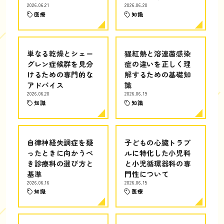
2026.06.21
2026.06.20
医療
知識
単なる乾燥とシェー
猩紅熱と溶連菌感染
グレン症候群を見分
症の違いを正しく理
けるための専門的な
解するための基礎知
アドバイス
識
2026.06.20
2026.06.19
知識
知識
自律神経失調症を疑
子どもの心臓トラブ
ったときに向かうべ
ルに特化した小児科
き診療科の選び方と
と小児循環器科の専
基準
門性について
2026.06.16
2026.06.15
知識
医療