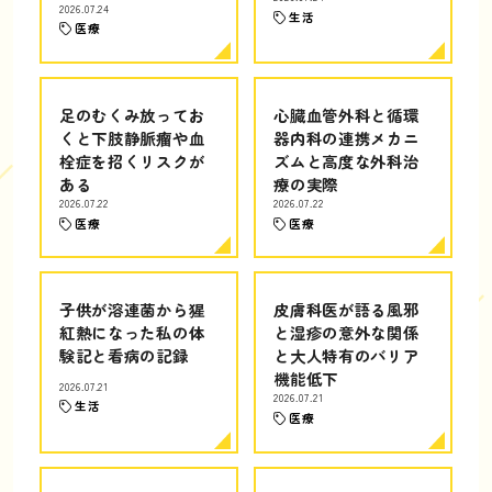
2026.07.24
生活
医療
足のむくみ放ってお
心臓血管外科と循環
くと下肢静脈瘤や血
器内科の連携メカニ
栓症を招くリスクが
ズムと高度な外科治
ある
療の実際
2026.07.22
2026.07.22
医療
医療
子供が溶連菌から猩
皮膚科医が語る風邪
紅熱になった私の体
と湿疹の意外な関係
験記と看病の記録
と大人特有のバリア
機能低下
2026.07.21
2026.07.21
生活
医療