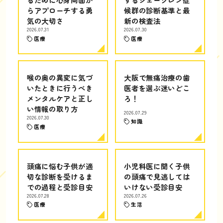
らアプローチする勇
候群の診断基準と最
気の大切さ
新の検査法
2026.07.31
2026.07.30
医療
医療
喉の奥の異変に気づ
大阪で無痛治療の歯
いたときに行うべき
医者を選ぶ迷いどこ
メンタルケアと正し
ろ！
い情報の取り方
2026.07.29
2026.07.30
知識
医療
頭痛に悩む子供が適
小児科医に聞く子供
切な診断を受けるま
の頭痛で見逃しては
での過程と受診目安
いけない受診目安
2026.07.28
2026.07.26
医療
生活