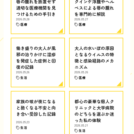
唇の腫れを放置せず
クインケ浮腫やヘル
適切な医療機関を見
ペスによる唇の腫れ
つけるための手引き
を専門的に解説
2026.05.28
2026.05.27
医療
医療
働き盛りの大人が風
大人の水いぼの原因
邪の治りかけに湿疹
となるウイルスの特
を発症した症例と回
徴と感染経路のメカ
復の記録
ニズム
2026.05.26
2026.05.26
生活
医療
家族の咳が夜になる
都心の豪華な個人ク
と酷くなる不安と向
リニックと大学病院
き合い受診した記録
のどちらを選ぶか迷
った私の体験
2026.05.23
2026.05.21
生活
生活