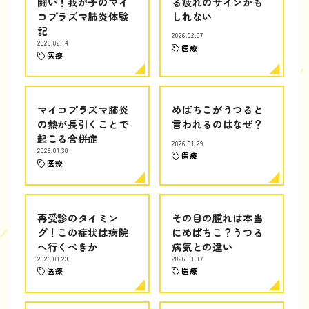
闘い！我が子のマイ
る疲れのサインかも
コプラズマ肺炎体験
しれない
記
2026.02.07
2026.02.14
医療
医療
マイコプラズマ肺炎
めばちこがうつると
の熱が長引くことで
言われるのはなぜ？
起こる合併症
2026.01.29
2026.01.30
医療
医療
再受診のタイミン
その目の腫れは本当
グ！この症状は病院
にめばちこ？うつる
へ行くべきか
病気との違い
2026.01.23
2026.01.17
医療
医療