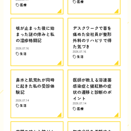
医療
医療
咳が止まった後に始
デスクワークで首を
まった謎の痒みと私
痛めた会社員が整形
の湿疹格闘記
外科のリハビリで得
た気づき
2026.07.16
2026.07.16
生活
生活
鼻水と肌荒れが同時
医師が教える溶連菌
に起きた私の受診体
感染症と猩紅熱の症
験記
状の遷移と診断のポ
イント
2026.07.14
2026.07.14
生活
医療