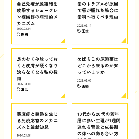
自己免疫が腺組織を
歯のトラブルが原因
攻撃するシェーグレ
で唇が腫れた場合に
ン症候群の病理的メ
歯科へ行くべき理由
カニズム
2026.03.11
2026.03.14
医療
医療
足のむくみ放ってお
めばちこの原因菌は
くと皮膚が硬くなり
どこから来るのか知
治らなくなる私の後
っていますか
悔
2026.03.07
2026.03.10
医療
生活
蕁麻疹と発熱を生じ
10代から20代の若年
る免疫応答のメカニ
層に多い生理が1週間
ズムと最新知見
遅れる背景と成長期
の体への向き合い方
2026.03.06
2026.03.05