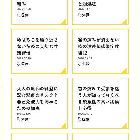
組み
と対処法
2026.03.20
2026.03.19
医療
知識
めばちこを繰り返さ
喉の痛みが消えない
ないための大切な生
時の溶連菌感染症体
活習慣
験記
2026.03.18
2026.03.17
医療
生活
大人の風邪の終盤に
首の痛みで受診を迷
潜む湿疹のリスクと
う人が知っておくべ
自己免疫力を高める
き緊急性の高い兆候
ための知恵
と心得
2026.03.16
2026.03.15
知識
医療