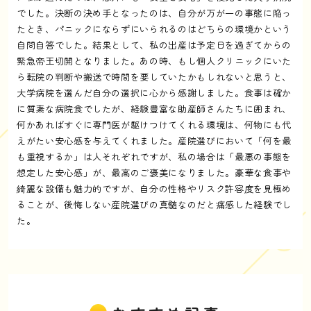
でした。決断の決め手となったのは、自分が万が一の事態に陥っ
たとき、パニックにならずにいられるのはどちらの環境かという
自問自答でした。結果として、私の出産は予定日を過ぎてからの
緊急帝王切開となりました。あの時、もし個人クリニックにいた
ら転院の判断や搬送で時間を要していたかもしれないと思うと、
大学病院を選んだ自分の選択に心から感謝しました。食事は確か
に質素な病院食でしたが、経験豊富な助産師さんたちに囲まれ、
何かあればすぐに専門医が駆けつけてくれる環境は、何物にも代
えがたい安心感を与えてくれました。産院選びにおいて「何を最
も重視するか」は人それぞれですが、私の場合は「最悪の事態を
想定した安心感」が、最高のご褒美になりました。豪華な食事や
綺麗な設備も魅力的ですが、自分の性格やリスク許容度を見極め
ることが、後悔しない産院選びの真髄なのだと痛感した経験でし
た。