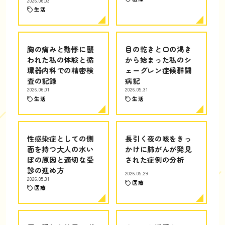
2026.06.03
生活
胸の痛みと動悸に襲
目の乾きと口の渇き
われた私の体験と循
から始まった私のシ
環器内科での精密検
ェーグレン症候群闘
査の記録
病記
2026.06.01
2026.05.31
生活
生活
性感染症としての側
長引く夜の咳をきっ
面を持つ大人の水い
かけに肺がんが発見
ぼの原因と適切な受
された症例の分析
診の進め方
2026.05.29
2026.05.31
医療
医療