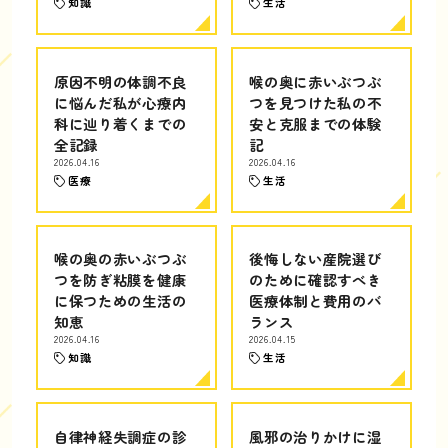
知識
生活
原因不明の体調不良
喉の奥に赤いぶつぶ
に悩んだ私が心療内
つを見つけた私の不
科に辿り着くまでの
安と克服までの体験
全記録
記
2026.04.16
2026.04.16
医療
生活
喉の奥の赤いぶつぶ
後悔しない産院選び
つを防ぎ粘膜を健康
のために確認すべき
に保つための生活の
医療体制と費用のバ
知恵
ランス
2026.04.16
2026.04.15
知識
生活
自律神経失調症の診
風邪の治りかけに湿