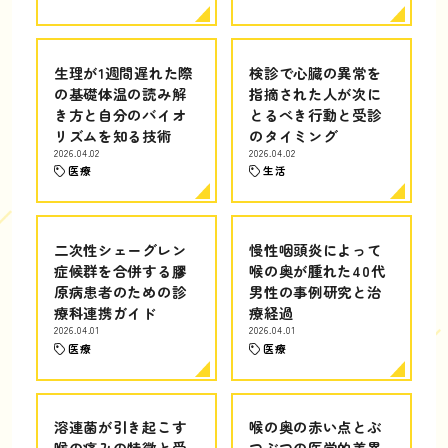
生理が1週間遅れた際
検診で心臓の異常を
の基礎体温の読み解
指摘された人が次に
き方と自分のバイオ
とるべき行動と受診
リズムを知る技術
のタイミング
2026.04.02
2026.04.02
医療
生活
二次性シェーグレン
慢性咽頭炎によって
症候群を合併する膠
喉の奥が腫れた40代
原病患者のための診
男性の事例研究と治
療科連携ガイド
療経過
2026.04.01
2026.04.01
医療
医療
溶連菌が引き起こす
喉の奥の赤い点とぶ
喉の痛みの特徴と受
つぶつの医学的差異