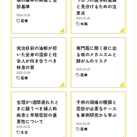
診基準
と見分けるための注
意点
2026.03.30
2026.03.30
医療
知識
完治目前の油断が招
専門医に聞く夜に出
いた全身の湿疹と社
る咳のメカニズムと
会人が向き合うべき
肺がんのリスク
休息の質
2026.03.28
2026.03.28
医療
医療
生理が1週間遅れたと
子供の頭痛の種類と
きに疑うべき婦人科
受診が必要なケース
疾患と早期受診の重
を事例研究から学ぶ
要性について
2026.03.25
2026.03.28
医療
生活