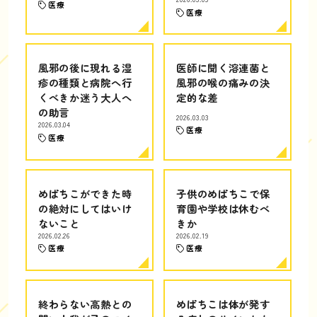
医療
医療
風邪の後に現れる湿
医師に聞く溶連菌と
疹の種類と病院へ行
風邪の喉の痛みの決
くべきか迷う大人へ
定的な差
の助言
2026.03.03
2026.03.04
医療
医療
めばちこができた時
子供のめばちこで保
の絶対にしてはいけ
育園や学校は休むべ
ないこと
きか
2026.02.26
2026.02.19
医療
医療
終わらない高熱との
めばちこは体が発す