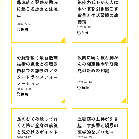
蕁麻疹と発熱が同時
免疫力低下が大人に
に起こる原因と注意
水いぼを引き起こす
点
背景と生活習慣の改
善策
2026.05.02
2026.05.01
医療
生活
心臓を扱う最新医療
夜間に続く咳と肺が
技術の進化と循環器
んの関連性や早期発
内科での診断のデジ
見のための知識
タルトランスフォー
メーション
2026.04.30
知識
2026.04.30
医療
足のむくみ放ってお
血糖値の上昇が引き
くと怖い全身の病気
起こす多尿と頻尿の
と見分けるポイント
医学的なプロセス
2026.04.27
2026.04.25