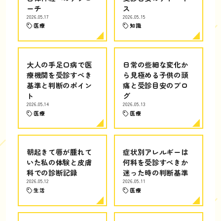
ーチ
ス
2026.05.17
2026.05.15
医療
知識
大人の手足口病で医
日常の些細な変化か
療機関を受診すべき
ら見極める子供の頭
基準と判断のポイン
痛と受診目安のブロ
ト
グ
2026.05.14
2026.05.13
医療
医療
朝起きて唇が腫れて
症状別アレルギーは
いた私の体験と皮膚
何科を受診すべきか
科での診断記録
迷った時の判断基準
2026.05.12
2026.05.11
生活
医療