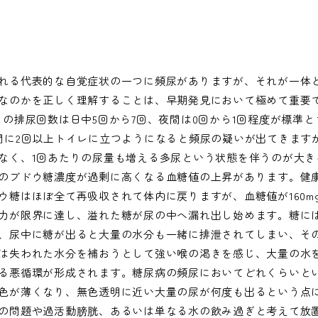
れる代表的な自覚症状の一つに頻尿がありますが、それが一体
なのかを正しく理解することは、早期発見において極めて重要
日の排尿回数は日中5回から7回、夜間は0回から1回程度が標準と
間に2回以上トイレに立つようになると頻尿の疑いが出てきます
なく、1回あたりの尿量も増える多尿という状態を伴うのが大き
のブドウ糖濃度が過剰に高くなる血糖値の上昇があります。健
糖はほぼ全て再吸収されて体内に戻りますが、血糖値が160mg/d
力が限界に達し、溢れた糖が尿の中へ漏れ出し始めます。糖に
、尿中に糖が出ると大量の水分も一緒に排泄されてしまい、そ
は失われた水分を補おうとして強い喉の渇きを感じ、大量の水
る悪循環が形成されます。糖尿病の頻尿においてどれくらいと
色が薄くなり、無色透明に近い大量の尿が何度も出るという点
の問題や過活動膀胱、あるいは単なる水の飲み過ぎと考えて放