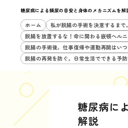
糖尿病による頻尿の目安と身体のメカニズムを解
ホーム
私が脱腸の手術を決意するまで
脱腸を放置するな！命に関わる嵌頓ヘルニ
脱腸の手術後。仕事復帰や運動再開はいつ
脱腸の再発を防ぐ。日常生活でできる予防
糖尿病に
解説