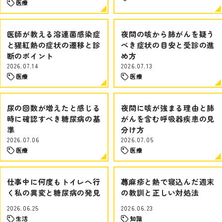
医療
医師が教える溶連菌感染症
夜間の咳から肺がんを疑う
と猩紅熱の症状の遷移と診
べき症状の目安と受診の進
断のポイント
め方
2026.07.14
2026.07.13
医療
医療
尿の回数が増えたと感じる
夜間に咳が強まる理由と肺
時に確認すべき糖尿病の基
がんを含む呼吸器疾患の見
準
分け方
2026.07.06
2026.07.05
医療
医療
仕事中に何度もトイレへ行
蕁麻疹と熱で寝込んだ週末
く私の異変と糖尿病の発見
の教訓と正しい対処法
2026.06.25
2026.06.23
生活
知識