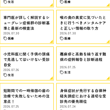
生活
医療
専門医が詳しく解説するシ
喉の奥の異変に気づいたと
ェーグレン症候群の診断基
きに行うべきメンタルケア
準と最新の検査法
と正しい情報の取り方
2026.07.30
2026.07.30
医療
医療
小児科医に聞く子供の頭痛
蕁麻疹と高熱を繰り返す難
で見逃してはいけない受診
病の症例報告と診断過程
目安
2026.07.25
2026.07.26
生活
生活
短期間での一時帰国の歯の
身体症状が先行する自律神
治療で失敗しないための注
経失調症における適切な受
意点！
診先の優先順位
2026.07.25
2026.07.24