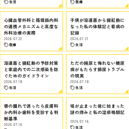
生活
医療
心臓血管外科と循環器内科
子供が溶連菌から猩紅熱に
の連携メカニズムと高度な
なった私の体験記と看病の
外科治療の実際
記録
2026.07.22
2026.07.21
医療
生活
溶連菌と猩紅熱の予防対策
ただの頻尿と侮れない糖尿
と家庭内での二次感染を防
病がもたらす排尿トラブル
ぐためのガイドライン
の現実
2026.07.18
2026.07.18
生活
生活
唇の腫れで迷ったら皮膚科
咳が止まった後に始まった
か内科か歯科を受診する判
謎の痒みと私の湿疹格闘記
断基準
2026.07.16
2026.07.16
生活