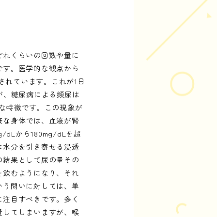
どれくらいの回数や量に
です。医学的な観点から
されています。これが1日
が、糖尿病による頻尿は
な特徴です。この現象が
康な身体では、血液が腎
Lから180mg/dLを超
は水分を引き寄せる浸透
の結果として尿の量その
を飲むようになり、それ
いう問いに対しては、単
に注目すべきです。多く
置してしまいますが、喉