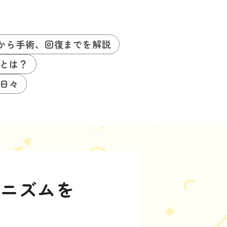
から手術、回復までを解説
とは？
日々
カニズムを