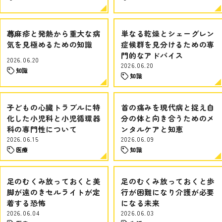
蕁麻疹と発熱から重大な病
単なる乾燥とシェーグレン
気を見極めるための知識
症候群を見分けるための専
門的なアドバイス
2026.06.20
2026.06.20
知識
知識
子どもの心臓トラブルに特
首の痛みを現代病と捉え自
化した小児科と小児循環器
分の体と向き合うためのメ
科の専門性について
ンタルケアと知恵
2026.06.15
2026.06.09
医療
知識
足のむくみ放っておくと美
足のむくみ放っておくと歩
脚が遠のきセルライトが定
行が困難になり介護が必要
着する恐怖
になる未来
2026.06.04
2026.06.03