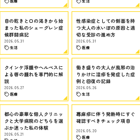
医療
生活
目の乾きと口の渇きから始
性感染症としての側面を持
まった私のシェーグレン症
つ大人の水いぼの原因と適
候群闘病記
切な受診の進め方
2026.05.31
2026.05.31
生活
医療
クインケ浮腫やヘルペスに
働き盛りの大人が風邪の治
よる唇の腫れを専門的に解
りかけに湿疹を発症した症
説
例と回復の記録
2026.05.27
2026.05.26
医療
生活
都心の豪華な個人クリニッ
蕁麻疹に伴う発熱時にすぐ
クと大学病院のどちらを選
確認すべきチェック項目
ぶか迷った私の体験
2026.05.20
2026.05.21
医療