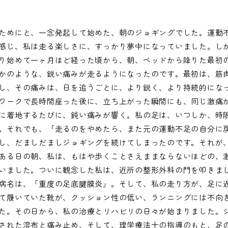
ためにと、一念発起して始めた、朝のジョギングでした。運動
感じ、私は走る楽しさに、すっかり夢中になっていました。し
り始めて一ヶ月ほど経った頃から、朝、ベッドから降りた最初
かのような、鋭い痛みが走るようになったのです。最初は、筋
し、その痛みは、日を追うごとに、より鋭く、より持続的にな
ワークで長時間座った後に、立ち上がった瞬間にも、同じ激痛
に着地するたびに、鈍い痛みが響く。私の足は、いつしか、時
。それでも、「走るのをやめたら、また元の運動不足の自分に
し、だましだましジョギングを続けてしまったのです。それが
ある日の朝、私は、もはや歩くことさえままならないほどの、
いました。ついに観念した私は、近所の整形外科の門を叩きま
病名は、「重度の足底腱膜炎」。そして、私の走り方が、足に
て履いていた靴が、クッション性の低い、ランニングには不向
た。その日から、私の治療とリハビリの日々が始まりました。
された湿布と痛み止め、そして、理学療法士の指導のもと、足