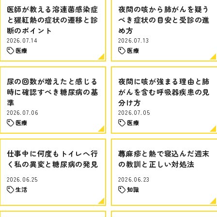
医師が教える溶連菌感染症
夜間の咳から肺がんを疑う
と猩紅熱の症状の遷移と診
べき症状の目安と受診の進
断のポイント
め方
2026.07.14
2026.07.13
医療
医療
尿の回数が増えたと感じる
夜間に咳が強まる理由と肺
時に確認すべき糖尿病の基
がんを含む呼吸器疾患の見
準
分け方
2026.07.06
2026.07.05
医療
医療
仕事中に何度もトイレへ行
蕁麻疹と熱で寝込んだ週末
く私の異変と糖尿病の発見
の教訓と正しい対処法
2026.06.25
2026.06.23
生活
知識