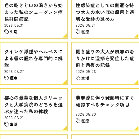
目の乾きと口の渇きから始
性感染症としての側面を持
まった私のシェーグレン症
つ大人の水いぼの原因と適
候群闘病記
切な受診の進め方
2026.05.31
2026.05.31
生活
医療
クインケ浮腫やヘルペスに
働き盛りの大人が風邪の治
よる唇の腫れを専門的に解
りかけに湿疹を発症した症
説
例と回復の記録
2026.05.27
2026.05.26
医療
生活
都心の豪華な個人クリニッ
蕁麻疹に伴う発熱時にすぐ
クと大学病院のどちらを選
確認すべきチェック項目
ぶか迷った私の体験
2026.05.20
2026.05.21
医療
生活