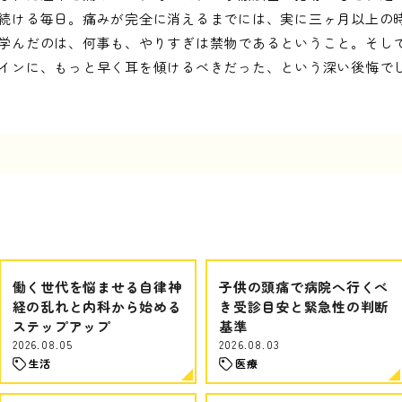
続ける毎日。痛みが完全に消えるまでには、実に三ヶ月以上の
学んだのは、何事も、やりすぎは禁物であるということ。そし
インに、もっと早く耳を傾けるべきだった、という深い後悔で
働く世代を悩ませる自律神
子供の頭痛で病院へ行くべ
経の乱れと内科から始める
き受診目安と緊急性の判断
ステップアップ
基準
2026.08.05
2026.08.03
生活
医療