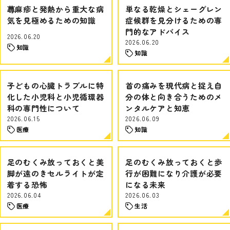
蕁麻疹と発熱から重大な病
単なる乾燥とシェーグレン
気を見極めるための知識
症候群を見分けるための専
門的なアドバイス
2026.06.20
2026.06.20
知識
知識
子どもの心臓トラブルに特
首の痛みを現代病と捉え自
化した小児科と小児循環器
分の体と向き合うためのメ
科の専門性について
ンタルケアと知恵
2026.06.15
2026.06.09
医療
知識
足のむくみ放っておくと美
足のむくみ放っておくと歩
脚が遠のきセルライトが定
行が困難になり介護が必要
着する恐怖
になる未来
2026.06.04
2026.06.03
医療
生活