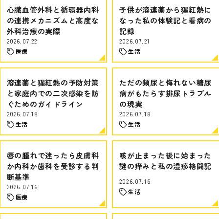
心臓血管外科と循環器内科
子供が溶連菌から猩紅熱に
の連携メカニズムと高度な
なった私の体験記と看病の
外科治療の実際
記録
2026.07.22
2026.07.21
医療
生活
溶連菌と猩紅熱の予防対策
ただの頻尿と侮れない糖尿
と家庭内での二次感染を防
病がもたらす排尿トラブル
ぐためのガイドライン
の現実
2026.07.18
2026.07.18
生活
生活
唇の腫れで迷ったら皮膚科
咳が止まった後に始まった
か内科か歯科を受診する判
謎の痒みと私の湿疹格闘記
断基準
2026.07.16
2026.07.16
生活
医療