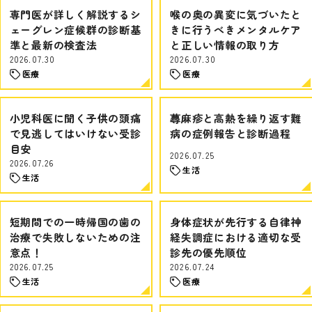
専門医が詳しく解説するシ
喉の奥の異変に気づいたと
ェーグレン症候群の診断基
きに行うべきメンタルケア
準と最新の検査法
と正しい情報の取り方
2026.07.30
2026.07.30
医療
医療
小児科医に聞く子供の頭痛
蕁麻疹と高熱を繰り返す難
で見逃してはいけない受診
病の症例報告と診断過程
目安
2026.07.25
2026.07.26
生活
生活
短期間での一時帰国の歯の
身体症状が先行する自律神
治療で失敗しないための注
経失調症における適切な受
意点！
診先の優先順位
2026.07.25
2026.07.24
生活
医療