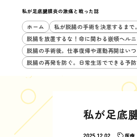
私が足底腱膜炎の激痛と戦った話
ホーム
私が脱腸の手術を決意するまで
脱腸を放置するな！命に関わる嵌頓ヘルニ
脱腸の手術後。仕事復帰や運動再開はいつ
脱腸の再発を防ぐ。日常生活でできる予防
私が足底
2025.12.02
医療