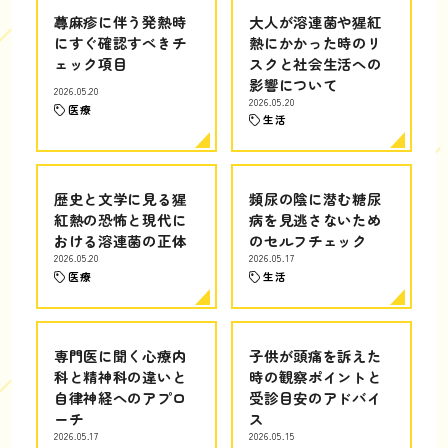
蕁麻疹に伴う発熱時
大人が溶連菌や猩紅
にすぐ確認すべきチ
熱にかかった時のリ
ェック項目
スクと社会生活への
影響について
2026.05.20
2026.05.20
医療
生活
歴史と文学に見る猩
頻尿の陰に潜む糖尿
紅熱の恐怖と現代に
病を見逃さないため
おける溶連菌の正体
のセルフチェック
2026.05.20
2026.05.17
医療
生活
専門医に聞く心療内
子供が頭痛を訴えた
科と精神科の違いと
時の観察ポイントと
自律神経へのアプロ
受診目安のアドバイ
ーチ
ス
2026.05.17
2026.05.15