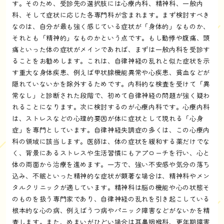
す。そのため、受診先の選択肢には心療内科、精神科、一般内
科、そして症状に応じた各専門科が含まれます。まず検討すべき
なのは、自分が最も強く感じている症状が「身体的」なものか、
それとも「精神的」なものかという点です。もし動悸や腹痛、頭
痛といった体の症状がメインであれば、まずは一般内科を受診す
ることをお勧めします。これは、自律神経の乱れと似た症状を示
す重大な身体疾患、例えば甲状腺機能異常や心疾患、貧血などが
隠れていないかを除外するためです。内科的な検査を受けて「異
常なし」と診断された段階で、初めて自律神経の問題が強く疑わ
れることになります。次に検討するのが心療内科です。心療内科
は、ストレスなどの心理的要因が体に症状として現れる「心身
症」を専門としています。自律神経失調症の多くは、この心療内
科の領域に該当します。医師は、体の症状を緩和する薬だけでな
く、背景にあるストレスや生活習慣にもアプローチを行い、心と
体の両面から治療を進めます。一方で、強い不安感や気分の落ち
込み、不眠といった精神的な症状が顕著な場合は、精神科やメン
タルクリニックが適しています。精神科は脳の機能や心の状態そ
のものを扱う専門家であり、自律神経の乱れを引き起こしている
根本的な心の病、例えばうつ病やパニック障害などがないかを精
査します。また、めまいがひどい場合は耳鼻咽喉科、更年期障害