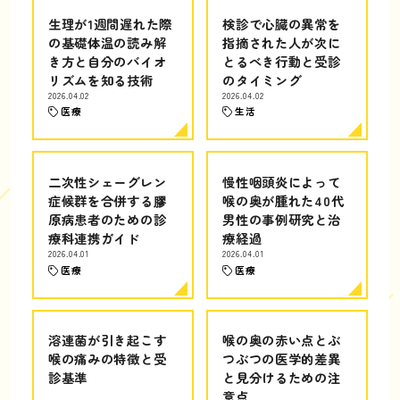
生理が1週間遅れた際
検診で心臓の異常を
の基礎体温の読み解
指摘された人が次に
き方と自分のバイオ
とるべき行動と受診
リズムを知る技術
のタイミング
2026.04.02
2026.04.02
医療
生活
二次性シェーグレン
慢性咽頭炎によって
症候群を合併する膠
喉の奥が腫れた40代
原病患者のための診
男性の事例研究と治
療科連携ガイド
療経過
2026.04.01
2026.04.01
医療
医療
溶連菌が引き起こす
喉の奥の赤い点とぶ
喉の痛みの特徴と受
つぶつの医学的差異
診基準
と見分けるための注
意点