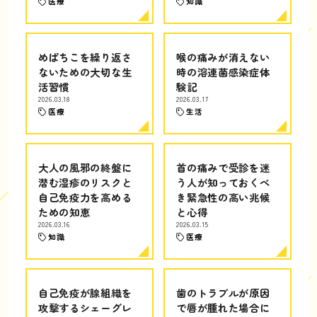
医療
知識
めばちこを繰り返さ
喉の痛みが消えない
ないための大切な生
時の溶連菌感染症体
活習慣
験記
2026.03.18
2026.03.17
医療
生活
大人の風邪の終盤に
首の痛みで受診を迷
潜む湿疹のリスクと
う人が知っておくべ
自己免疫力を高める
き緊急性の高い兆候
ための知恵
と心得
2026.03.16
2026.03.15
知識
医療
自己免疫が腺組織を
歯のトラブルが原因
攻撃するシェーグレ
で唇が腫れた場合に