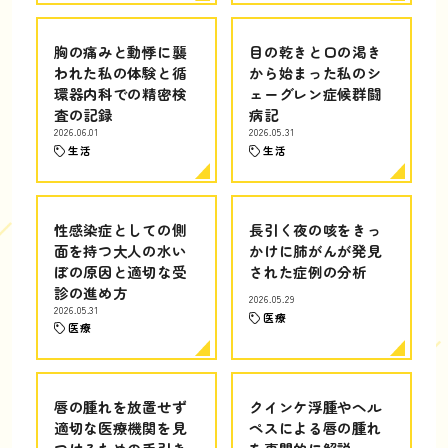
胸の痛みと動悸に襲
目の乾きと口の渇き
われた私の体験と循
から始まった私のシ
環器内科での精密検
ェーグレン症候群闘
査の記録
病記
2026.06.01
2026.05.31
生活
生活
性感染症としての側
長引く夜の咳をきっ
面を持つ大人の水い
かけに肺がんが発見
ぼの原因と適切な受
された症例の分析
診の進め方
2026.05.29
2026.05.31
医療
医療
唇の腫れを放置せず
クインケ浮腫やヘル
適切な医療機関を見
ペスによる唇の腫れ