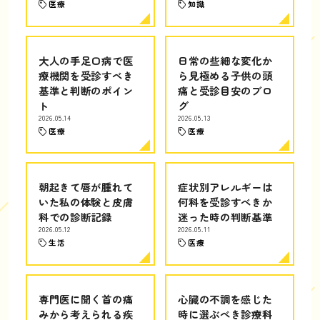
医療
知識
大人の手足口病で医
日常の些細な変化か
療機関を受診すべき
ら見極める子供の頭
基準と判断のポイン
痛と受診目安のブロ
ト
グ
2026.05.14
2026.05.13
医療
医療
朝起きて唇が腫れて
症状別アレルギーは
いた私の体験と皮膚
何科を受診すべきか
科での診断記録
迷った時の判断基準
2026.05.12
2026.05.11
生活
医療
専門医に聞く首の痛
心臓の不調を感じた
みから考えられる疾
時に選ぶべき診療科