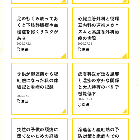
足のむくみ放ってお
心臓血管外科と循環
くと下肢静脈瘤や血
器内科の連携メカニ
栓症を招くリスクが
ズムと高度な外科治
ある
療の実際
2026.07.22
2026.07.22
医療
医療
子供が溶連菌から猩
皮膚科医が語る風邪
紅熱になった私の体
と湿疹の意外な関係
験記と看病の記録
と大人特有のバリア
機能低下
2026.07.21
2026.07.21
生活
医療
突然の子供の頭痛に
溶連菌と猩紅熱の予
慌てないための経験
防対策と家庭内での