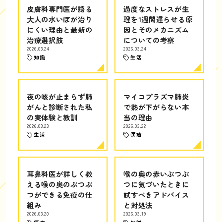
皮膚科専門医が語る
過度なストレスが生
大人の水いぼが治り
理を1週間遅らせる原
にくい理由と最新の
因とそのメカニズム
治療選択肢
についての考察
2026.03.24
2026.03.24
知識
生活
夜の咳が止まらず肺
マイコプラズマ肺炎
がんと診断された私
で熱が下がらない本
の実体験と教訓
当の理由
2026.03.23
2026.03.22
生活
医療
耳鼻科医が詳しく教
喉の奥の赤いぶつぶ
える喉の奥のぶつぶ
つに気づいたときに
つができる免疫の仕
試すべきアドバイス
組み
と対処法
2026.03.20
2026.03.19