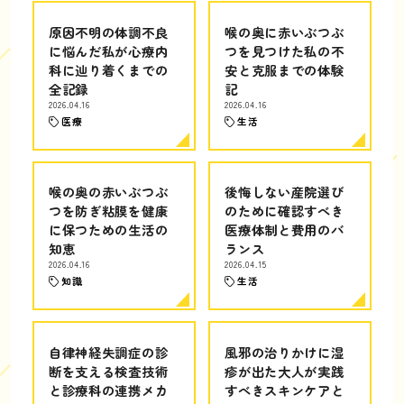
原因不明の体調不良
喉の奥に赤いぶつぶ
に悩んだ私が心療内
つを見つけた私の不
科に辿り着くまでの
安と克服までの体験
全記録
記
2026.04.16
2026.04.16
医療
生活
喉の奥の赤いぶつぶ
後悔しない産院選び
つを防ぎ粘膜を健康
のために確認すべき
に保つための生活の
医療体制と費用のバ
知恵
ランス
2026.04.16
2026.04.15
知識
生活
自律神経失調症の診
風邪の治りかけに湿
断を支える検査技術
疹が出た大人が実践
と診療科の連携メカ
すべきスキンケアと