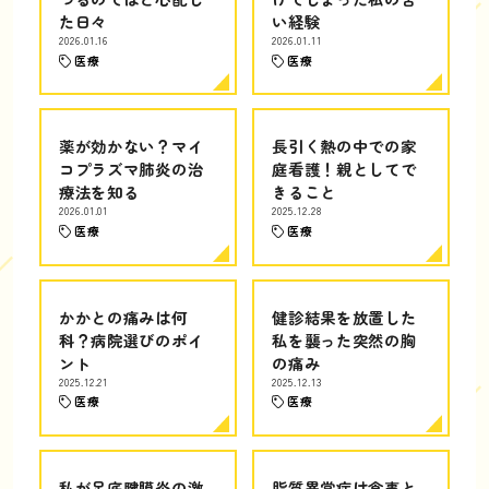
た日々
い経験
2026.01.16
2026.01.11
医療
医療
薬が効かない？マイ
長引く熱の中での家
コプラズマ肺炎の治
庭看護！親としてで
療法を知る
きること
2026.01.01
2025.12.28
医療
医療
かかとの痛みは何
健診結果を放置した
科？病院選びのポイ
私を襲った突然の胸
ント
の痛み
2025.12.21
2025.12.13
医療
医療
私が足底腱膜炎の激
脂質異常症は食事と