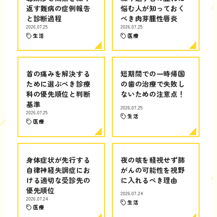
返す難病の症例報告
悩む人が知っておく
と診断過程
べき肉芽腫性唇炎
2026.07.25
2026.07.25
生活
医療
首の痛みを解決する
短期間での一時帰国
ために選ぶべき診療
の歯の治療で失敗し
科の優先順位と判断
ないための注意点！
基準
2026.07.25
2026.07.25
生活
医療
身体症状が先行する
夜の咳を軽視せず肺
自律神経失調症にお
がんの可能性を視野
ける適切な受診先の
に入れるべき理由
優先順位
2026.07.24
2026.07.24
生活
医療