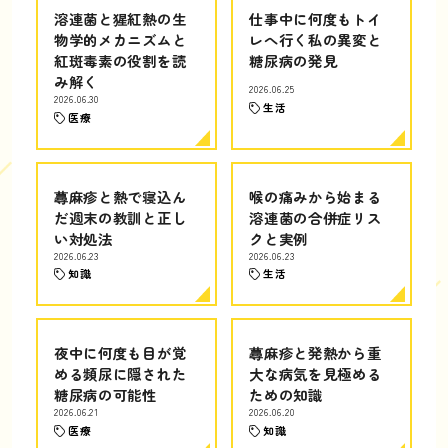
溶連菌と猩紅熱の生
仕事中に何度もトイ
物学的メカニズムと
レへ行く私の異変と
紅斑毒素の役割を読
糖尿病の発見
み解く
2026.06.25
2026.06.30
生活
医療
蕁麻疹と熱で寝込ん
喉の痛みから始まる
だ週末の教訓と正し
溶連菌の合併症リス
い対処法
クと実例
2026.06.23
2026.06.23
知識
生活
夜中に何度も目が覚
蕁麻疹と発熱から重
める頻尿に隠された
大な病気を見極める
糖尿病の可能性
ための知識
2026.06.21
2026.06.20
医療
知識