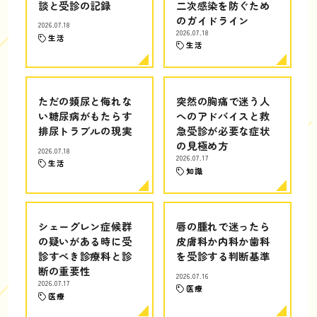
談と受診の記録
二次感染を防ぐため
のガイドライン
2026.07.18
2026.07.18
生活
生活
ただの頻尿と侮れな
突然の胸痛で迷う人
い糖尿病がもたらす
へのアドバイスと救
排尿トラブルの現実
急受診が必要な症状
の見極め方
2026.07.18
2026.07.17
生活
知識
シェーグレン症候群
唇の腫れで迷ったら
の疑いがある時に受
皮膚科か内科か歯科
診すべき診療科と診
を受診する判断基準
断の重要性
2026.07.16
2026.07.17
医療
医療