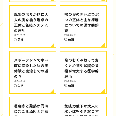
風邪の治りかけに大
喉の奥の赤いぶつぶ
人の肌を襲う湿疹の
つの正体と主な原因
正体と免疫システム
についての医学的解
の反乱
説
2026.05.05
2026.05.05
医療
知識
スポーツジムで水い
足のむくみ放ってお
ぼに感染した私の実
くと心臓や腎臓の負
体験と完治までの道
担が増大する医学的
のり
理由
2026.05.03
2026.05.02
生活
知識
蕁麻疹と発熱が同時
免疫力低下が大人に
に起こる原因と注意
水いぼを引き起こす