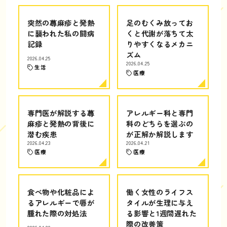
突然の蕁麻疹と発熱
足のむくみ放ってお
に襲われた私の闘病
くと代謝が落ちて太
記録
りやすくなるメカニ
ズム
2026.04.25
2026.04.25
生活
医療
専門医が解説する蕁
アレルギー科と専門
麻疹と発熱の背後に
科のどちらを選ぶの
潜む疾患
が正解か解説します
2026.04.23
2026.04.21
医療
医療
食べ物や化粧品によ
働く女性のライフス
るアレルギーで唇が
タイルが生理に与え
腫れた際の対処法
る影響と1週間遅れた
際の改善策