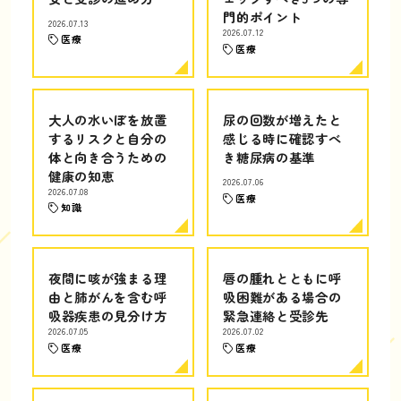
門的ポイント
2026.07.13
2026.07.12
医療
医療
大人の水いぼを放置
尿の回数が増えたと
するリスクと自分の
感じる時に確認すべ
体と向き合うための
き糖尿病の基準
健康の知恵
2026.07.06
2026.07.08
医療
知識
夜間に咳が強まる理
唇の腫れとともに呼
由と肺がんを含む呼
吸困難がある場合の
吸器疾患の見分け方
緊急連絡と受診先
2026.07.05
2026.07.02
医療
医療