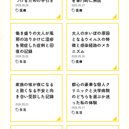
つけるための手引き
を専門的に解説
2026.05.28
2026.05.27
医療
医療
働き盛りの大人が風
大人の水いぼの原因
邪の治りかけに湿疹
となるウイルスの特
を発症した症例と回
徴と感染経路のメカ
復の記録
ニズム
2026.05.26
2026.05.26
生活
医療
家族の咳が夜になる
都心の豪華な個人ク
と酷くなる不安と向
リニックと大学病院
き合い受診した記録
のどちらを選ぶか迷
った私の体験
2026.05.23
2026.05.21
生活
生活