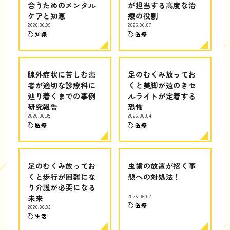
合うためのメンタル
が担当する高度な治
ケアと知恵
療の役割
2026.06.09
2026.06.07
知識
医療
腺外症状に苦しむ患
足のむくみ放ってお
者が適切な診療科に
くと美脚が遠のきセ
辿り着くまでの事例
ルライトが定着する
研究報告
恐怖
2026.06.05
2026.06.04
医療
医療
足のむくみ放ってお
虫歯の放置が招く事
くと歩行が困難にな
態への対処法！
り介護が必要になる
未来
2026.06.02
医療
2026.06.03
生活