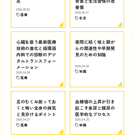
点
背景と生活習慣の改
善策
2026.05.02
2026.05.01
医療
生活
心臓を扱う最新医療
夜間に続く咳と肺が
技術の進化と循環器
んの関連性や早期発
内科での診断のデジ
見のための知識
タルトランスフォー
メーション
2026.04.30
知識
2026.04.30
医療
足のむくみ放ってお
血糖値の上昇が引き
くと怖い全身の病気
起こす多尿と頻尿の
と見分けるポイント
医学的なプロセス
2026.04.27
2026.04.25
医療
知識