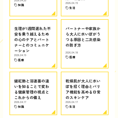
2026.04.20
2026.04.19
知識
生活
生理が1週間遅れた不
パートナーや家族か
安を乗り越えるため
ら大人に水いぼがう
の心のケアとパート
つる原因と二次感染
ナーとのコミュニケ
の防ぎ方
ーション
2026.04.18
2026.04.19
医療
医療
猩紅熱と溶連菌の違
乾燥肌が大人に水い
いを知ることで変わ
ぼを招く理由とバリ
る健康管理の視点と
ア機能を高める日常
これからの備え
のスキンケア
2026.04.17
2026.04.17
知識
生活