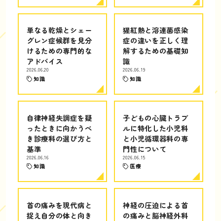
単なる乾燥とシェー
猩紅熱と溶連菌感染
グレン症候群を見分
症の違いを正しく理
けるための専門的な
解するための基礎知
アドバイス
識
2026.06.20
2026.06.19
知識
知識
自律神経失調症を疑
子どもの心臓トラブ
ったときに向かうべ
ルに特化した小児科
き診療科の選び方と
と小児循環器科の専
基準
門性について
2026.06.16
2026.06.15
知識
医療
首の痛みを現代病と
神経の圧迫による首
捉え自分の体と向き
の痛みと脳神経外科