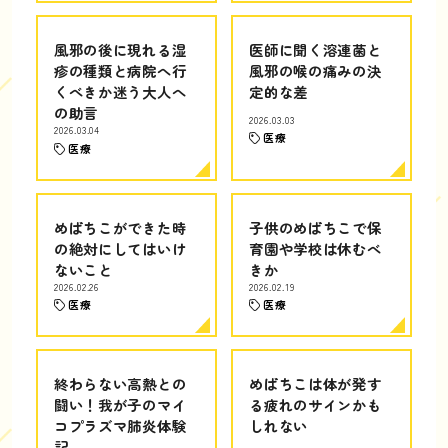
風邪の後に現れる湿
医師に聞く溶連菌と
疹の種類と病院へ行
風邪の喉の痛みの決
くべきか迷う大人へ
定的な差
の助言
2026.03.03
2026.03.04
医療
医療
めばちこができた時
子供のめばちこで保
の絶対にしてはいけ
育園や学校は休むべ
ないこと
きか
2026.02.26
2026.02.19
医療
医療
終わらない高熱との
めばちこは体が発す
闘い！我が子のマイ
る疲れのサインかも
コプラズマ肺炎体験
しれない
記