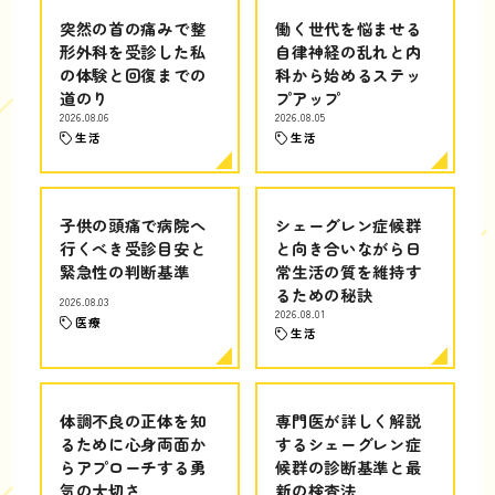
突然の首の痛みで整
働く世代を悩ませる
形外科を受診した私
自律神経の乱れと内
の体験と回復までの
科から始めるステッ
道のり
プアップ
2026.08.06
2026.08.05
生活
生活
子供の頭痛で病院へ
シェーグレン症候群
行くべき受診目安と
と向き合いながら日
緊急性の判断基準
常生活の質を維持す
るための秘訣
2026.08.03
2026.08.01
医療
生活
体調不良の正体を知
専門医が詳しく解説
るために心身両面か
するシェーグレン症
らアプローチする勇
候群の診断基準と最
気の大切さ
新の検査法