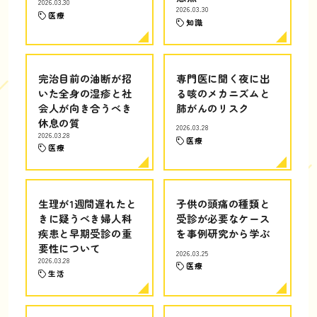
2026.03.30
2026.03.30
医療
知識
完治目前の油断が招
専門医に聞く夜に出
いた全身の湿疹と社
る咳のメカニズムと
会人が向き合うべき
肺がんのリスク
休息の質
2026.03.28
2026.03.28
医療
医療
生理が1週間遅れたと
子供の頭痛の種類と
きに疑うべき婦人科
受診が必要なケース
疾患と早期受診の重
を事例研究から学ぶ
要性について
2026.03.25
2026.03.28
医療
生活