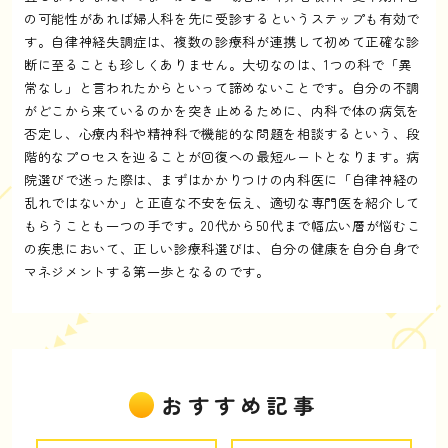
の可能性があれば婦人科を先に受診するというステップも有効で
す。自律神経失調症は、複数の診療科が連携して初めて正確な診
断に至ることも珍しくありません。大切なのは、1つの科で「異
常なし」と言われたからといって諦めないことです。自分の不調
がどこから来ているのかを突き止めるために、内科で体の病気を
否定し、心療内科や精神科で機能的な問題を相談するという、段
階的なプロセスを辿ることが回復への最短ルートとなります。病
院選びで迷った際は、まずはかかりつけの内科医に「自律神経の
乱れではないか」と正直な不安を伝え、適切な専門医を紹介して
もらうことも一つの手です。20代から50代まで幅広い層が悩むこ
の疾患において、正しい診療科選びは、自分の健康を自分自身で
マネジメントする第一歩となるのです。
おすすめ記事