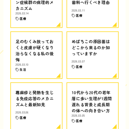
ン症候群の病理的メ
歯科へ行くべき理由
カニズム
2026.03.11
2026.03.14
医療
医療
足のむくみ放ってお
めばちこの原因菌は
くと皮膚が硬くなり
どこから来るのか知
治らなくなる私の後
っていますか
悔
2026.03.07
2026.03.10
医療
生活
蕁麻疹と発熱を生じ
10代から20代の若年
る免疫応答のメカニ
層に多い生理が1週間
ズムと最新知見
遅れる背景と成長期
の体への向き合い方
2026.03.06
2026.03.05
医療
医療