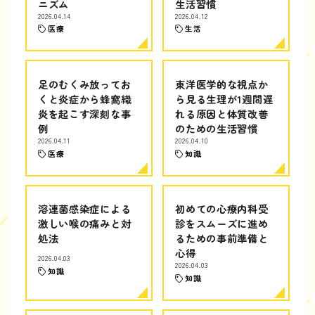
ニズム
生活習慣
2026.04.14
2026.04.12
医療
生活
足のむくみ放ってお
東洋医学的な視点か
くと炎症から蜂窩織
ら見る生理が1週間遅
炎を起こす深刻な事
れる原因と体質改善
例
のための生活習慣
2026.04.11
2026.04.10
医療
知識
溶連菌感染症による
初めての心療内科受
激しい喉の痛みと対
診をスムーズに進め
処法
るための事前準備と
心得
2026.04.03
2026.04.03
知識
知識