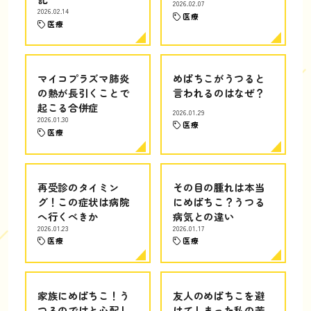
2026.02.07
2026.02.14
医療
医療
マイコプラズマ肺炎
めばちこがうつると
の熱が長引くことで
言われるのはなぜ？
起こる合併症
2026.01.29
2026.01.30
医療
医療
再受診のタイミン
その目の腫れは本当
グ！この症状は病院
にめばちこ？うつる
へ行くべきか
病気との違い
2026.01.23
2026.01.17
医療
医療
家族にめばちこ！う
友人のめばちこを避
つるのではと心配し
けてしまった私の苦