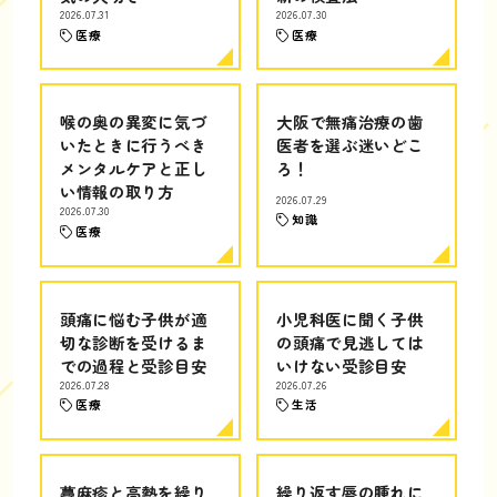
2026.07.31
2026.07.30
医療
医療
喉の奥の異変に気づ
大阪で無痛治療の歯
いたときに行うべき
医者を選ぶ迷いどこ
メンタルケアと正し
ろ！
い情報の取り方
2026.07.29
2026.07.30
知識
医療
頭痛に悩む子供が適
小児科医に聞く子供
切な診断を受けるま
の頭痛で見逃しては
での過程と受診目安
いけない受診目安
2026.07.28
2026.07.26
医療
生活
蕁麻疹と高熱を繰り
繰り返す唇の腫れに