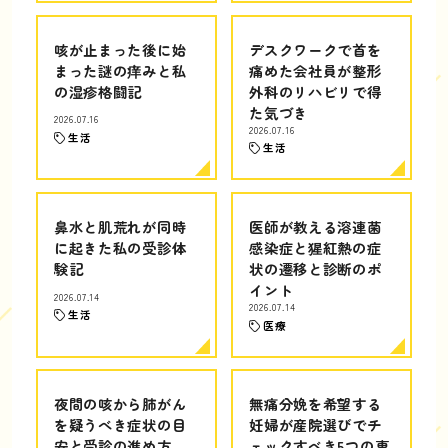
咳が止まった後に始
デスクワークで首を
まった謎の痒みと私
痛めた会社員が整形
の湿疹格闘記
外科のリハビリで得
た気づき
2026.07.16
2026.07.16
生活
生活
鼻水と肌荒れが同時
医師が教える溶連菌
に起きた私の受診体
感染症と猩紅熱の症
験記
状の遷移と診断のポ
イント
2026.07.14
2026.07.14
生活
医療
夜間の咳から肺がん
無痛分娩を希望する
を疑うべき症状の目
妊婦が産院選びでチ
安と受診の進め方
ェックすべき5つの専