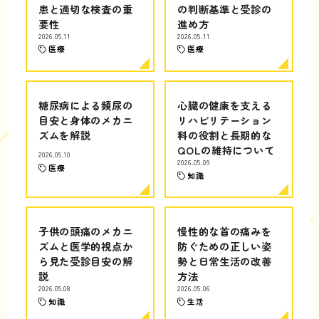
患と適切な検査の重
の判断基準と受診の
要性
進め方
2026.05.11
2026.05.11
医療
医療
糖尿病による頻尿の
心臓の健康を支える
目安と身体のメカニ
リハビリテーション
ズムを解説
科の役割と長期的な
QOLの維持について
2026.05.10
2026.05.09
医療
知識
子供の頭痛のメカニ
慢性的な首の痛みを
ズムと医学的視点か
防ぐための正しい姿
ら見た受診目安の解
勢と日常生活の改善
説
方法
2026.05.08
2026.05.06
知識
生活