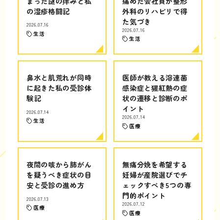
まった謎の痒みと私
痛めた会社員が整形
の湿疹格闘記
外科のリハビリで得
た気づき
2026.07.16
2026.07.16
生活
生活
鼻水と肌荒れが同時
医師が教える溶連菌
に起きた私の受診体
感染症と猩紅熱の症
験記
状の遷移と診断のポ
イント
2026.07.14
2026.07.14
生活
医療
夜間の咳から肺がん
無痛分娩を希望する
を疑うべき症状の目
妊婦が産院選びでチ
安と受診の進め方
ェックすべき5つの専
門的ポイント
2026.07.13
2026.07.12
医療
医療