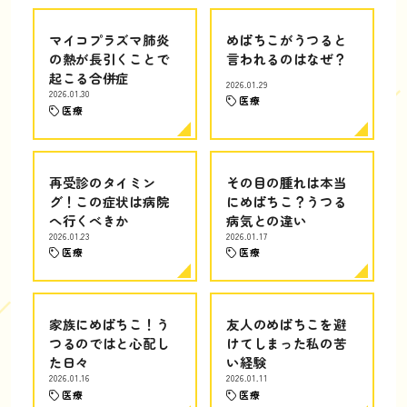
マイコプラズマ肺炎
めばちこがうつると
の熱が長引くことで
言われるのはなぜ？
起こる合併症
2026.01.29
2026.01.30
医療
医療
再受診のタイミン
その目の腫れは本当
グ！この症状は病院
にめばちこ？うつる
へ行くべきか
病気との違い
2026.01.23
2026.01.17
医療
医療
家族にめばちこ！う
友人のめばちこを避
つるのではと心配し
けてしまった私の苦
た日々
い経験
2026.01.16
2026.01.11
医療
医療