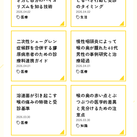
リズムを知る技術
のタイミング
2026.04.02
2026.04.02
医療
生活
二次性シェーグレン
慢性咽頭炎によって
症候群を合併する膠
喉の奥が腫れた40代
原病患者のための診
男性の事例研究と治
療科連携ガイド
療経過
2026.04.01
2026.04.01
医療
医療
溶連菌が引き起こす
喉の奥の赤い点とぶ
喉の痛みの特徴と受
つぶつの医学的差異
診基準
と見分けるための注
意点
2026.03.30
2026.03.30
医療
知識