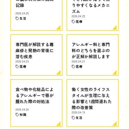
記録
りやすくなるメカニ
ズム
2026.04.25
2026.04.25
生活
医療
専門医が解説する蕁
アレルギー科と専門
麻疹と発熱の背後に
科のどちらを選ぶの
潜む疾患
が正解か解説します
2026.04.23
2026.04.21
医療
医療
食べ物や化粧品によ
働く女性のライフス
るアレルギーで唇が
タイルが生理に与え
腫れた際の対処法
る影響と1週間遅れた
際の改善策
2026.04.20
2026.04.19
知識
生活