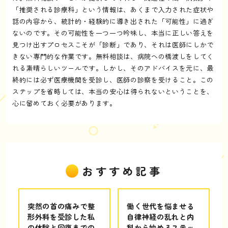
「推奨される診療科」という情報は、あくまで入力された症状や
話の内容から、統計的・経験的に導き出された「可能性」に過ぎ
ないのです。その可能性を一つ一つ吟味し、本当に正しい答えを
見つけ出すプロセスこそが「診断」であり、それは医師にしかで
きない専門的な作業です。無料相談は、病院への橋渡しをしてく
れる素晴らしいツールです。しかし、そのアドバイスを元に、最
終的には必ず医療機関を受診し、医師の診察を受けること。この
ステップを省略しては、本当の安心は得られないということを、
心に留めておく必要があります。
おすすめ記事
突然の首の痛みで整
働く世代を悩ませる
形外科を受診した私
自律神経の乱れと内
の体験と回復までの
科から始めるステッ