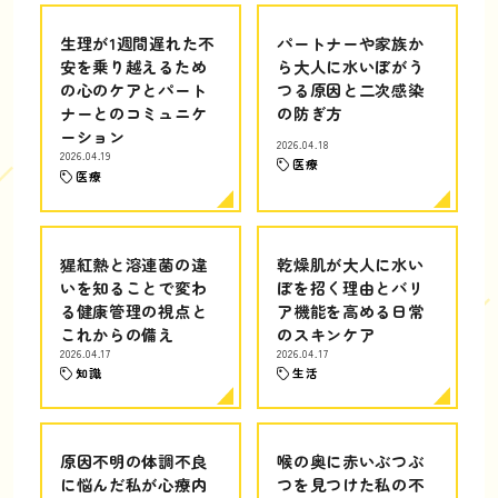
生理が1週間遅れた不
パートナーや家族か
安を乗り越えるため
ら大人に水いぼがう
の心のケアとパート
つる原因と二次感染
ナーとのコミュニケ
の防ぎ方
ーション
2026.04.18
2026.04.19
医療
医療
猩紅熱と溶連菌の違
乾燥肌が大人に水い
いを知ることで変わ
ぼを招く理由とバリ
る健康管理の視点と
ア機能を高める日常
これからの備え
のスキンケア
2026.04.17
2026.04.17
知識
生活
原因不明の体調不良
喉の奥に赤いぶつぶ
に悩んだ私が心療内
つを見つけた私の不