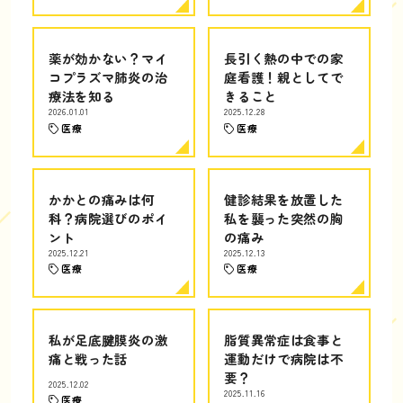
薬が効かない？マイ
長引く熱の中での家
コプラズマ肺炎の治
庭看護！親としてで
療法を知る
きること
2026.01.01
2025.12.28
医療
医療
かかとの痛みは何
健診結果を放置した
科？病院選びのポイ
私を襲った突然の胸
ント
の痛み
2025.12.21
2025.12.13
医療
医療
私が足底腱膜炎の激
脂質異常症は食事と
痛と戦った話
運動だけで病院は不
要？
2025.12.02
2025.11.16
医療