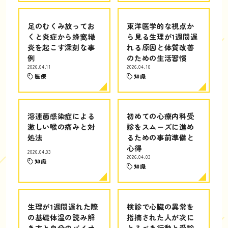
足のむくみ放ってお
東洋医学的な視点か
くと炎症から蜂窩織
ら見る生理が1週間遅
炎を起こす深刻な事
れる原因と体質改善
例
のための生活習慣
2026.04.11
2026.04.10
医療
知識
溶連菌感染症による
初めての心療内科受
激しい喉の痛みと対
診をスムーズに進め
処法
るための事前準備と
心得
2026.04.03
2026.04.03
知識
知識
生理が1週間遅れた際
検診で心臓の異常を
の基礎体温の読み解
指摘された人が次に
き方と自分のバイオ
とるべき行動と受診