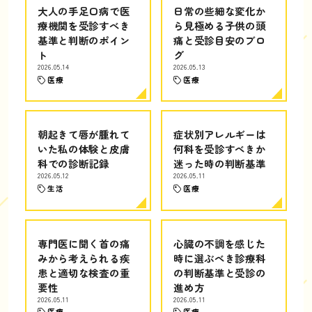
大人の手足口病で医
日常の些細な変化か
療機関を受診すべき
ら見極める子供の頭
基準と判断のポイン
痛と受診目安のブロ
ト
グ
2026.05.14
2026.05.13
医療
医療
朝起きて唇が腫れて
症状別アレルギーは
いた私の体験と皮膚
何科を受診すべきか
科での診断記録
迷った時の判断基準
2026.05.12
2026.05.11
生活
医療
専門医に聞く首の痛
心臓の不調を感じた
みから考えられる疾
時に選ぶべき診療科
患と適切な検査の重
の判断基準と受診の
要性
進め方
2026.05.11
2026.05.11
医療
医療