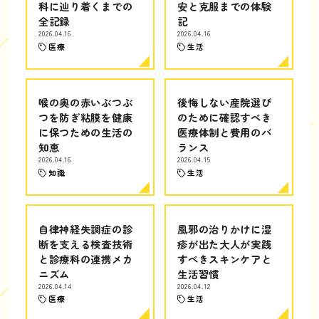
科に辿り着くまでの
安と克服までの体験
全記録
記
2026.04.16
2026.04.16
医療
生活
喉の奥の赤いぶつぶ
後悔しない産院選び
つを防ぎ粘膜を健康
のために確認すべき
に保つための生活の
医療体制と費用のバ
知恵
ランス
2026.04.16
2026.04.15
知識
生活
自律神経失調症の診
風邪の治りかけに湿
断を支える検査技術
疹が出た大人が実践
と診療科の連携メカ
すべきスキンケアと
ニズム
生活習慣
2026.04.14
2026.04.12
医療
生活