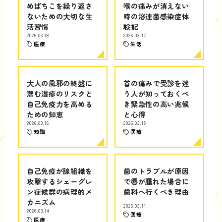
めばちこを繰り返さ
喉の痛みが消えない
ないための大切な生
時の溶連菌感染症体
活習慣
験記
2026.03.18
2026.03.17
医療
生活
大人の風邪の終盤に
首の痛みで受診を迷
潜む湿疹のリスクと
う人が知っておくべ
自己免疫力を高める
き緊急性の高い兆候
ための知恵
と心得
2026.03.16
2026.03.15
知識
医療
自己免疫が腺組織を
歯のトラブルが原因
攻撃するシェーグレ
で唇が腫れた場合に
ン症候群の病理的メ
歯科へ行くべき理由
カニズム
2026.03.11
2026.03.14
医療
医療