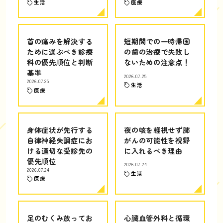
生活
医療
首の痛みを解決する
短期間での一時帰国
ために選ぶべき診療
の歯の治療で失敗し
科の優先順位と判断
ないための注意点！
基準
2026.07.25
2026.07.25
生活
医療
身体症状が先行する
夜の咳を軽視せず肺
自律神経失調症にお
がんの可能性を視野
ける適切な受診先の
に入れるべき理由
優先順位
2026.07.24
2026.07.24
生活
医療
足のむくみ放ってお
心臓血管外科と循環