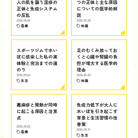
人の肌を襲う湿疹の
つの正体と主な原因
正体と免疫システム
についての医学的解
の反乱
説
2026.05.05
2026.05.05
医療
知識
スポーツジムで水い
足のむくみ放ってお
ぼに感染した私の実
くと心臓や腎臓の負
体験と完治までの道
担が増大する医学的
のり
理由
2026.05.03
2026.05.02
生活
知識
蕁麻疹と発熱が同時
免疫力低下が大人に
に起こる原因と注意
水いぼを引き起こす
点
背景と生活習慣の改
善策
2026.05.02
2026.05.01
医療
生活