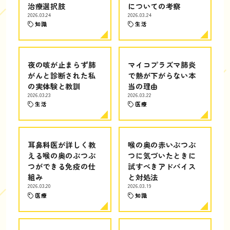
治療選択肢
についての考察
2026.03.24
2026.03.24
知識
生活
夜の咳が止まらず肺
マイコプラズマ肺炎
がんと診断された私
で熱が下がらない本
の実体験と教訓
当の理由
2026.03.23
2026.03.22
生活
医療
耳鼻科医が詳しく教
喉の奥の赤いぶつぶ
える喉の奥のぶつぶ
つに気づいたときに
つができる免疫の仕
試すべきアドバイス
組み
と対処法
2026.03.20
2026.03.19
医療
知識