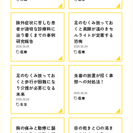
腺外症状に苦しむ患
足のむくみ放ってお
者が適切な診療科に
くと美脚が遠のきセ
辿り着くまでの事例
ルライトが定着する
研究報告
恐怖
2026.06.05
2026.06.04
医療
医療
足のむくみ放ってお
虫歯の放置が招く事
くと歩行が困難にな
態への対処法！
り介護が必要になる
未来
2026.06.02
医療
2026.06.03
生活
胸の痛みと動悸に襲
目の乾きと口の渇き