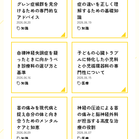
グレン症候群を見分
症の違いを正しく理
けるための専門的な
解するための基礎知
アドバイス
識
2026.06.20
2026.06.19
知識
知識
自律神経失調症を疑
子どもの心臓トラブ
ったときに向かうべ
ルに特化した小児科
き診療科の選び方と
と小児循環器科の専
基準
門性について
2026.06.16
2026.06.15
知識
医療
首の痛みを現代病と
神経の圧迫による首
捉え自分の体と向き
の痛みと脳神経外科
合うためのメンタル
が担当する高度な治
ケアと知恵
療の役割
2026.06.09
2026.06.07
知識
医療