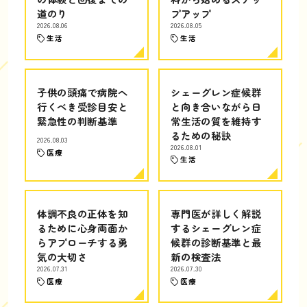
道のり
プアップ
2026.08.06
2026.08.05
生活
生活
子供の頭痛で病院へ
シェーグレン症候群
行くべき受診目安と
と向き合いながら日
緊急性の判断基準
常生活の質を維持す
るための秘訣
2026.08.03
2026.08.01
医療
生活
体調不良の正体を知
専門医が詳しく解説
るために心身両面か
するシェーグレン症
らアプローチする勇
候群の診断基準と最
気の大切さ
新の検査法
2026.07.31
2026.07.30
医療
医療