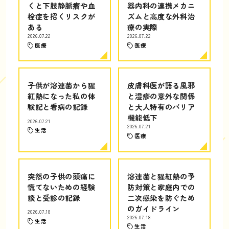
くと下肢静脈瘤や血
器内科の連携メカニ
栓症を招くリスクが
ズムと高度な外科治
ある
療の実際
2026.07.22
2026.07.22
医療
医療
子供が溶連菌から猩
皮膚科医が語る風邪
紅熱になった私の体
と湿疹の意外な関係
験記と看病の記録
と大人特有のバリア
機能低下
2026.07.21
2026.07.21
生活
医療
突然の子供の頭痛に
溶連菌と猩紅熱の予
慌てないための経験
防対策と家庭内での
談と受診の記録
二次感染を防ぐため
のガイドライン
2026.07.18
2026.07.18
生活
生活