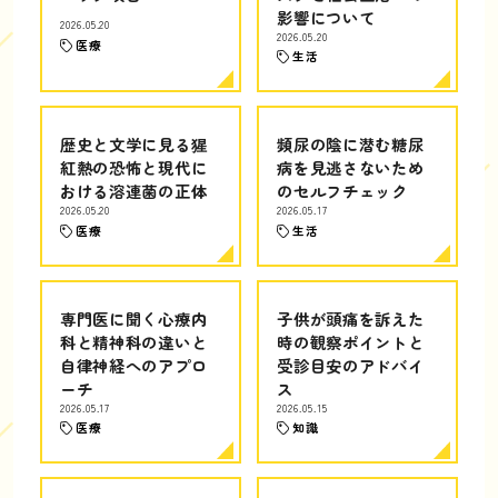
影響について
2026.05.20
2026.05.20
医療
生活
歴史と文学に見る猩
頻尿の陰に潜む糖尿
紅熱の恐怖と現代に
病を見逃さないため
おける溶連菌の正体
のセルフチェック
2026.05.20
2026.05.17
医療
生活
専門医に聞く心療内
子供が頭痛を訴えた
科と精神科の違いと
時の観察ポイントと
自律神経へのアプロ
受診目安のアドバイ
ーチ
ス
2026.05.17
2026.05.15
医療
知識