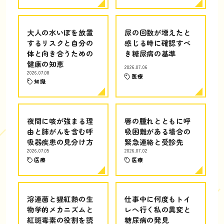
大人の水いぼを放置
尿の回数が増えたと
するリスクと自分の
感じる時に確認すべ
体と向き合うための
き糖尿病の基準
健康の知恵
2026.07.06
2026.07.08
医療
知識
夜間に咳が強まる理
唇の腫れとともに呼
由と肺がんを含む呼
吸困難がある場合の
吸器疾患の見分け方
緊急連絡と受診先
2026.07.05
2026.07.02
医療
医療
溶連菌と猩紅熱の生
仕事中に何度もトイ
物学的メカニズムと
レへ行く私の異変と
紅斑毒素の役割を読
糖尿病の発見