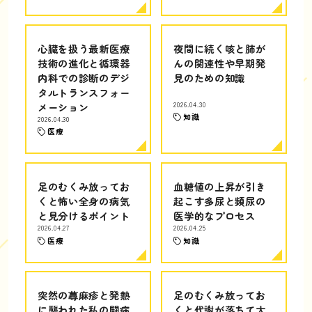
心臓を扱う最新医療
夜間に続く咳と肺が
技術の進化と循環器
んの関連性や早期発
内科での診断のデジ
見のための知識
タルトランスフォー
メーション
2026.04.30
知識
2026.04.30
医療
足のむくみ放ってお
血糖値の上昇が引き
くと怖い全身の病気
起こす多尿と頻尿の
と見分けるポイント
医学的なプロセス
2026.04.27
2026.04.25
医療
知識
突然の蕁麻疹と発熱
足のむくみ放ってお
に襲われた私の闘病
くと代謝が落ちて太