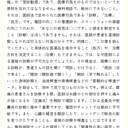
報」や「受診勧奨」であり、医療行為そのものではないという大
原則を忘れてはなりません。無料相談で、絶対にできないこと。
それは、医師法で定められた医療行為である「診断」「治療」
「処方」です。電話の向こうの看護師や、スマートフォンの画面
の向こうのAIが、「あなたの病気は〇〇です」と病名を断定する
こと（診断）は決してありません。それは、医師が患者を直接診
察しなければ行えない行為だからです。同様に、「この薬を飲ん
でください」と具体的な医薬品を指示すること（処方）や、治療
方針を決定すること（治療）もできません。では、なぜ医師によ
る直接の診察が不可欠なのでしょうか。その理由は、医療におけ
る診断が、患者さんの話を聞く「問診」だけでなく、「視診（目
で見る）」「聴診（聴診器で聞く）」「触診（手で触れる）」と
いった身体診察と、血液検査や画像検査などの「客観的な検査デ
ータ」を総合して、初めて成り立つものだからです。例えば、腹
痛の患者さんを診察する際、医師はお腹のどの部分を押すと痛み
が強くなるか（圧痛点）を触診で確認します。これは虫垂炎や胆
嚢炎の診断に極めて重要ですが、電話やチャットでは絶対に不可
能です。また、心臓の雑音を聴診したり、レントゲンで肺炎の影
を見つけたりすることも、直接の診察や検査なしにはできませ
ん。無料相談サービスが提供してくれる「関連性の高い病気」や