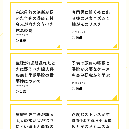
完治目前の油断が招
専門医に聞く夜に出
いた全身の湿疹と社
る咳のメカニズムと
会人が向き合うべき
肺がんのリスク
休息の質
2026.03.28
2026.03.28
医療
医療
生理が1週間遅れたと
子供の頭痛の種類と
きに疑うべき婦人科
受診が必要なケース
疾患と早期受診の重
を事例研究から学ぶ
要性について
2026.03.25
2026.03.28
医療
生活
皮膚科専門医が語る
過度なストレスが生
大人の水いぼが治り
理を1週間遅らせる原
にくい理由と最新の
因とそのメカニズム