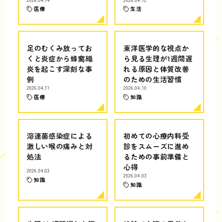
医療
生活
足のむくみ放ってお
東洋医学的な視点か
くと炎症から蜂窩織
ら見る生理が1週間遅
炎を起こす深刻な事
れる原因と体質改善
例
のための生活習慣
2026.04.11
2026.04.10
医療
知識
溶連菌感染症による
初めての心療内科受
激しい喉の痛みと対
診をスムーズに進め
処法
るための事前準備と
心得
2026.04.03
2026.04.03
知識
知識