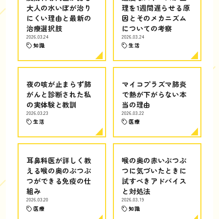
大人の水いぼが治り
理を1週間遅らせる原
にくい理由と最新の
因とそのメカニズム
治療選択肢
についての考察
2026.03.24
2026.03.24
知識
生活
夜の咳が止まらず肺
マイコプラズマ肺炎
がんと診断された私
で熱が下がらない本
の実体験と教訓
当の理由
2026.03.23
2026.03.22
生活
医療
耳鼻科医が詳しく教
喉の奥の赤いぶつぶ
える喉の奥のぶつぶ
つに気づいたときに
つができる免疫の仕
試すべきアドバイス
組み
と対処法
2026.03.20
2026.03.19
医療
知識