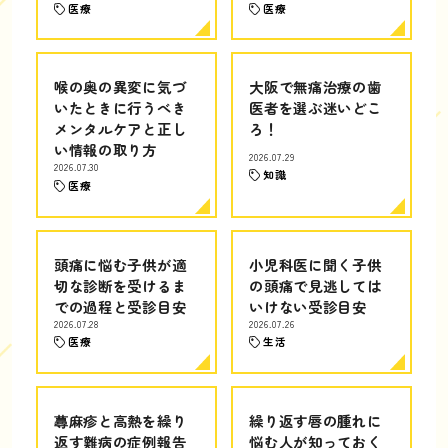
医療
医療
喉の奥の異変に気づ
大阪で無痛治療の歯
いたときに行うべき
医者を選ぶ迷いどこ
メンタルケアと正し
ろ！
い情報の取り方
2026.07.29
2026.07.30
知識
医療
頭痛に悩む子供が適
小児科医に聞く子供
切な診断を受けるま
の頭痛で見逃しては
での過程と受診目安
いけない受診目安
2026.07.28
2026.07.26
医療
生活
蕁麻疹と高熱を繰り
繰り返す唇の腫れに
返す難病の症例報告
悩む人が知っておく