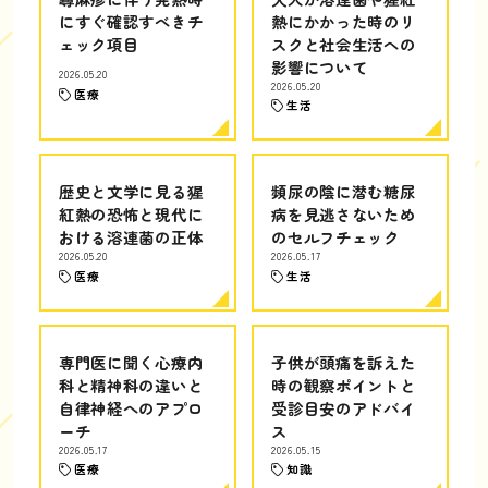
にすぐ確認すべきチ
熱にかかった時のリ
ェック項目
スクと社会生活への
影響について
2026.05.20
2026.05.20
医療
生活
歴史と文学に見る猩
頻尿の陰に潜む糖尿
紅熱の恐怖と現代に
病を見逃さないため
おける溶連菌の正体
のセルフチェック
2026.05.20
2026.05.17
医療
生活
専門医に聞く心療内
子供が頭痛を訴えた
科と精神科の違いと
時の観察ポイントと
自律神経へのアプロ
受診目安のアドバイ
ーチ
ス
2026.05.17
2026.05.15
医療
知識