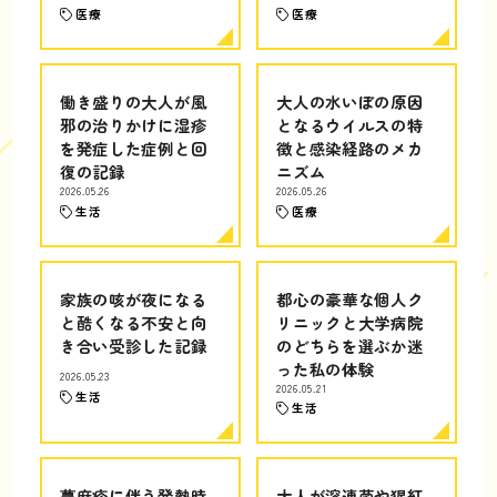
医療
医療
働き盛りの大人が風
大人の水いぼの原因
邪の治りかけに湿疹
となるウイルスの特
を発症した症例と回
徴と感染経路のメカ
復の記録
ニズム
2026.05.26
2026.05.26
生活
医療
家族の咳が夜になる
都心の豪華な個人ク
と酷くなる不安と向
リニックと大学病院
き合い受診した記録
のどちらを選ぶか迷
った私の体験
2026.05.23
2026.05.21
生活
生活
蕁麻疹に伴う発熱時
大人が溶連菌や猩紅