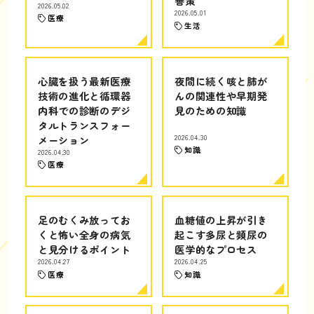
善策
2026.05.02
2026.05.01
医療
生活
心臓を扱う最新医療
夜間に続く咳と肺が
技術の進化と循環器
んの関連性や早期発
内科での診断のデジ
見のための知識
タルトランスフォー
メーション
2026.04.30
知識
2026.04.30
医療
足のむくみ放ってお
血糖値の上昇が引き
くと怖い全身の病気
起こす多尿と頻尿の
と見分けるポイント
医学的なプロセス
2026.04.27
2026.04.25
医療
知識