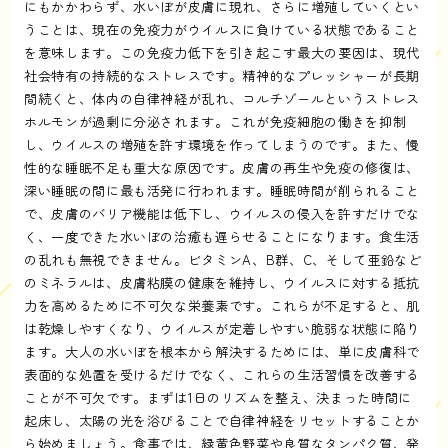
にもかかわらず、水いぼが皮膚に現れ、さらに増殖していくとい
うことは、現在の免疫力がウイルスに負けている状態であること
を意味します。この免疫力低下を引き起こす最大の要因は、現代
社会特有の持続的なストレスです。精神的なプレッシャーが長期
間続くと、体内の自律神経が乱れ、コルチゾールというストレス
ホルモンが過剰に分泌されます。これが免疫細胞の働きを抑制
し、ウイルスの増殖を許す環境を作ってしまうのです。また、慢
性的な睡眠不足も重大な原因です。皮膚の再生や免疫の修復は、
深い睡眠の間に最も活発に行われます。睡眠時間が削られること
で、皮膚のバリア機能は低下し、ウイルスの侵入を許すだけでな
く、一度できた水いぼの治癒も遅らせることになります。食生活
の乱れも無視できません。ビタミンA、B群、C、そして亜鉛など
のミネラルは、皮膚粘膜の健康を維持し、ウイルスに対する抵抗
力を高めるために不可欠な栄養素です。これらが不足すると、肌
は乾燥しやすくなり、ウイルスが定着しやすい脆弱な状態に陥り
ます。大人の水いぼを根本から解決するためには、単に皮膚科で
表面的な処置を受けるだけでなく、これらの生活習慣を改善する
ことが不可欠です。まずは1日のリズムを整え、決まった時間に
起床し、太陽の光を浴びることで自律神経をリセットすることか
ら始めましょう。食事では、緑黄色野菜や良質なタンパク質、発