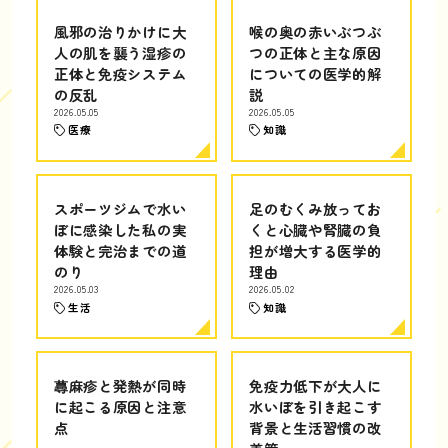
風邪の治りかけに大
喉の奥の赤いぶつぶ
人の肌を襲う湿疹の
つの正体と主な原因
正体と免疫システム
についての医学的解
の反乱
説
2026.05.05
2026.05.05
医療
知識
スポーツジムで水い
足のむくみ放ってお
ぼに感染した私の実
くと心臓や腎臓の負
体験と完治までの道
担が増大する医学的
のり
理由
2026.05.03
2026.05.02
生活
知識
蕁麻疹と発熱が同時
免疫力低下が大人に
に起こる原因と注意
水いぼを引き起こす
点
背景と生活習慣の改