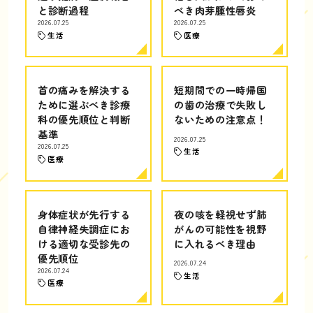
と診断過程
べき肉芽腫性唇炎
2026.07.25
2026.07.25
生活
医療
首の痛みを解決する
短期間での一時帰国
ために選ぶべき診療
の歯の治療で失敗し
科の優先順位と判断
ないための注意点！
基準
2026.07.25
2026.07.25
生活
医療
身体症状が先行する
夜の咳を軽視せず肺
自律神経失調症にお
がんの可能性を視野
ける適切な受診先の
に入れるべき理由
優先順位
2026.07.24
2026.07.24
生活
医療