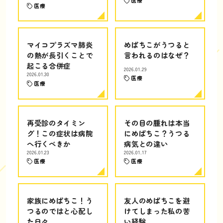
医療
医療
マイコプラズマ肺炎
めばちこがうつると
の熱が長引くことで
言われるのはなぜ？
起こる合併症
2026.01.29
2026.01.30
医療
医療
再受診のタイミン
その目の腫れは本当
グ！この症状は病院
にめばちこ？うつる
へ行くべきか
病気との違い
2026.01.23
2026.01.17
医療
医療
家族にめばちこ！う
友人のめばちこを避
つるのではと心配し
けてしまった私の苦
た日々
い経験