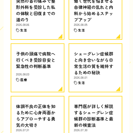
突然の首の痛みで整
働く世代を悩ませる
形外科を受診した私
自律神経の乱れと内
の体験と回復までの
科から始めるステッ
道のり
プアップ
2026.08.06
2026.08.05
生活
生活
子供の頭痛で病院へ
シェーグレン症候群
行くべき受診目安と
と向き合いながら日
緊急性の判断基準
常生活の質を維持す
るための秘訣
2026.08.03
2026.08.01
医療
生活
体調不良の正体を知
専門医が詳しく解説
るために心身両面か
するシェーグレン症
らアプローチする勇
候群の診断基準と最
気の大切さ
新の検査法
2026.07.31
2026.07.30