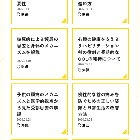
要性
進め方
2026.05.11
2026.05.11
医療
医療
糖尿病による頻尿の
心臓の健康を支える
目安と身体のメカニ
リハビリテーション
ズムを解説
科の役割と長期的な
QOLの維持について
2026.05.10
2026.05.09
医療
知識
子供の頭痛のメカニ
慢性的な首の痛みを
ズムと医学的視点か
防ぐための正しい姿
ら見た受診目安の解
勢と日常生活の改善
説
方法
2026.05.08
2026.05.06
知識
生活