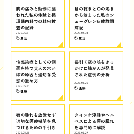
胸の痛みと動悸に襲
目の乾きと口の渇き
われた私の体験と循
から始まった私のシ
環器内科での精密検
ェーグレン症候群闘
査の記録
病記
2026.06.01
2026.05.31
生活
生活
性感染症としての側
長引く夜の咳をきっ
面を持つ大人の水い
かけに肺がんが発見
ぼの原因と適切な受
された症例の分析
診の進め方
2026.05.29
2026.05.31
医療
医療
唇の腫れを放置せず
クインケ浮腫やヘル
適切な医療機関を見
ペスによる唇の腫れ
つけるための手引き
を専門的に解説
2026.05.28
2026.05.27