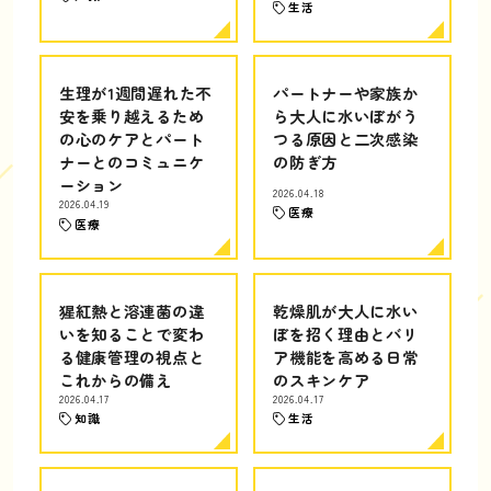
生活
生理が1週間遅れた不
パートナーや家族か
安を乗り越えるため
ら大人に水いぼがう
の心のケアとパート
つる原因と二次感染
ナーとのコミュニケ
の防ぎ方
ーション
2026.04.18
2026.04.19
医療
医療
猩紅熱と溶連菌の違
乾燥肌が大人に水い
いを知ることで変わ
ぼを招く理由とバリ
る健康管理の視点と
ア機能を高める日常
これからの備え
のスキンケア
2026.04.17
2026.04.17
知識
生活