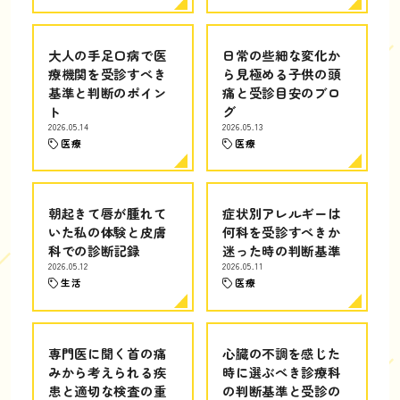
大人の手足口病で医
日常の些細な変化か
療機関を受診すべき
ら見極める子供の頭
基準と判断のポイン
痛と受診目安のブロ
ト
グ
2026.05.14
2026.05.13
医療
医療
朝起きて唇が腫れて
症状別アレルギーは
いた私の体験と皮膚
何科を受診すべきか
科での診断記録
迷った時の判断基準
2026.05.12
2026.05.11
生活
医療
専門医に聞く首の痛
心臓の不調を感じた
みから考えられる疾
時に選ぶべき診療科
患と適切な検査の重
の判断基準と受診の