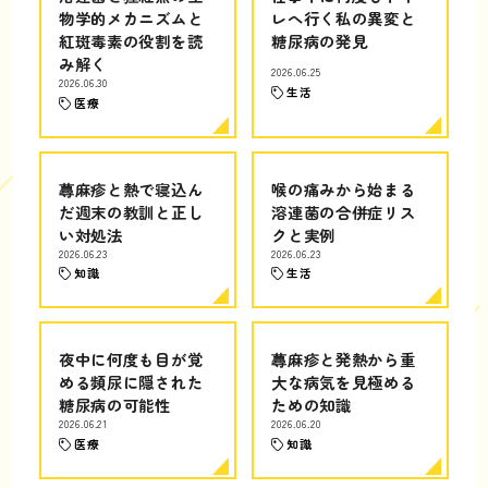
物学的メカニズムと
レへ行く私の異変と
紅斑毒素の役割を読
糖尿病の発見
み解く
2026.06.25
2026.06.30
生活
医療
蕁麻疹と熱で寝込ん
喉の痛みから始まる
だ週末の教訓と正し
溶連菌の合併症リス
い対処法
クと実例
2026.06.23
2026.06.23
知識
生活
夜中に何度も目が覚
蕁麻疹と発熱から重
める頻尿に隠された
大な病気を見極める
糖尿病の可能性
ための知識
2026.06.21
2026.06.20
医療
知識