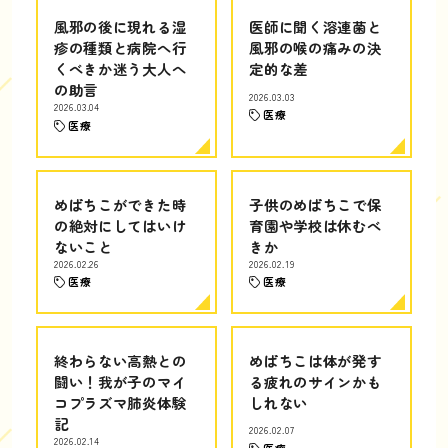
風邪の後に現れる湿
医師に聞く溶連菌と
疹の種類と病院へ行
風邪の喉の痛みの決
くべきか迷う大人へ
定的な差
の助言
2026.03.03
2026.03.04
医療
医療
めばちこができた時
子供のめばちこで保
の絶対にしてはいけ
育園や学校は休むべ
ないこと
きか
2026.02.26
2026.02.19
医療
医療
終わらない高熱との
めばちこは体が発す
闘い！我が子のマイ
る疲れのサインかも
コプラズマ肺炎体験
しれない
記
2026.02.07
2026.02.14