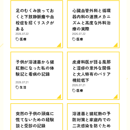
足のむくみ放ってお
心臓血管外科と循環
くと下肢静脈瘤や血
器内科の連携メカニ
栓症を招くリスクが
ズムと高度な外科治
ある
療の実際
2026.07.22
2026.07.22
医療
医療
子供が溶連菌から猩
皮膚科医が語る風邪
紅熱になった私の体
と湿疹の意外な関係
験記と看病の記録
と大人特有のバリア
機能低下
2026.07.21
2026.07.21
生活
医療
突然の子供の頭痛に
溶連菌と猩紅熱の予
慌てないための経験
防対策と家庭内での
談と受診の記録
二次感染を防ぐため