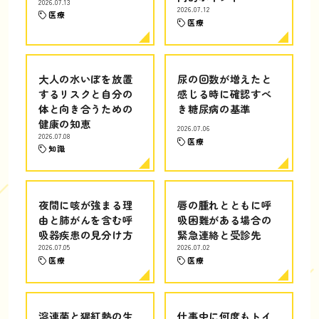
2026.07.13
2026.07.12
医療
医療
大人の水いぼを放置
尿の回数が増えたと
するリスクと自分の
感じる時に確認すべ
体と向き合うための
き糖尿病の基準
健康の知恵
2026.07.06
2026.07.08
医療
知識
夜間に咳が強まる理
唇の腫れとともに呼
由と肺がんを含む呼
吸困難がある場合の
吸器疾患の見分け方
緊急連絡と受診先
2026.07.05
2026.07.02
医療
医療
溶連菌と猩紅熱の生
仕事中に何度もトイ