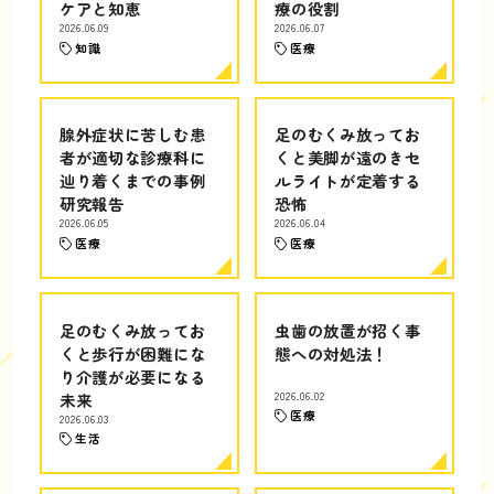
ケアと知恵
療の役割
2026.06.09
2026.06.07
知識
医療
腺外症状に苦しむ患
足のむくみ放ってお
者が適切な診療科に
くと美脚が遠のきセ
辿り着くまでの事例
ルライトが定着する
研究報告
恐怖
2026.06.05
2026.06.04
医療
医療
足のむくみ放ってお
虫歯の放置が招く事
くと歩行が困難にな
態への対処法！
り介護が必要になる
未来
2026.06.02
医療
2026.06.03
生活