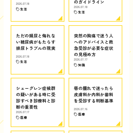
のガイドライン
2026.07.18
2026.07.18
生活
生活
ただの頻尿と侮れな
突然の胸痛で迷う人
い糖尿病がもたらす
へのアドバイスと救
排尿トラブルの現実
急受診が必要な症状
の見極め方
2026.07.18
2026.07.17
生活
知識
シェーグレン症候群
唇の腫れで迷ったら
の疑いがある時に受
皮膚科か内科か歯科
診すべき診療科と診
を受診する判断基準
断の重要性
2026.07.16
2026.07.17
医療
医療