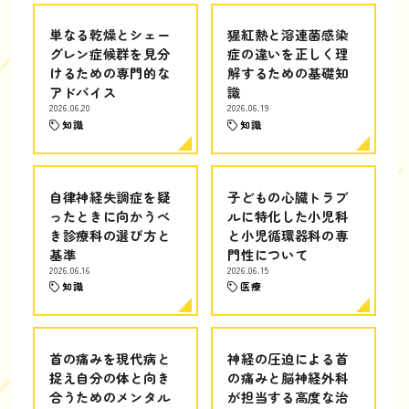
単なる乾燥とシェー
猩紅熱と溶連菌感染
グレン症候群を見分
症の違いを正しく理
けるための専門的な
解するための基礎知
アドバイス
識
2026.06.20
2026.06.19
知識
知識
自律神経失調症を疑
子どもの心臓トラブ
ったときに向かうべ
ルに特化した小児科
き診療科の選び方と
と小児循環器科の専
基準
門性について
2026.06.16
2026.06.15
知識
医療
首の痛みを現代病と
神経の圧迫による首
捉え自分の体と向き
の痛みと脳神経外科
合うためのメンタル
が担当する高度な治