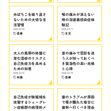
めばちこを繰り返さ
喉の痛みが消えない
ないための大切な生
時の溶連菌感染症体
活習慣
験記
2026.03.18
2026.03.17
医療
生活
大人の風邪の終盤に
首の痛みで受診を迷
潜む湿疹のリスクと
う人が知っておくべ
自己免疫力を高める
き緊急性の高い兆候
ための知恵
と心得
2026.03.16
2026.03.15
知識
医療
自己免疫が腺組織を
歯のトラブルが原因
攻撃するシェーグレ
で唇が腫れた場合に
ン症候群の病理的メ
歯科へ行くべき理由