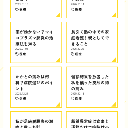
2026.01.16
2026.01.11
医療
医療
薬が効かない？マイ
長引く熱の中での家
コプラズマ肺炎の治
庭看護！親としてで
療法を知る
きること
2026.01.01
2025.12.28
医療
医療
かかとの痛みは何
健診結果を放置した
科？病院選びのポイ
私を襲った突然の胸
ント
の痛み
2025.12.21
2025.12.13
医療
医療
私が足底腱膜炎の激
脂質異常症は食事と
痛と戦った話
運動だけで病院は不