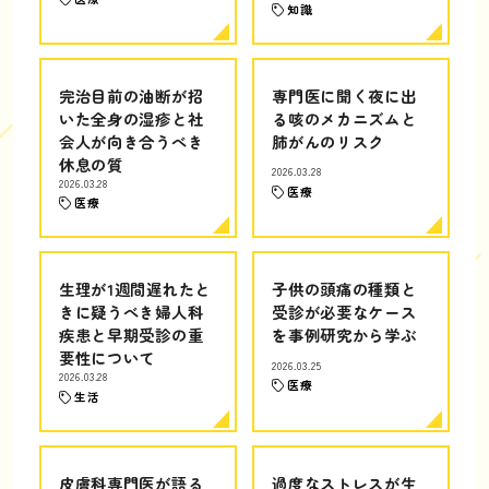
知識
完治目前の油断が招
専門医に聞く夜に出
いた全身の湿疹と社
る咳のメカニズムと
会人が向き合うべき
肺がんのリスク
休息の質
2026.03.28
2026.03.28
医療
医療
生理が1週間遅れたと
子供の頭痛の種類と
きに疑うべき婦人科
受診が必要なケース
疾患と早期受診の重
を事例研究から学ぶ
要性について
2026.03.25
2026.03.28
医療
生活
皮膚科専門医が語る
過度なストレスが生