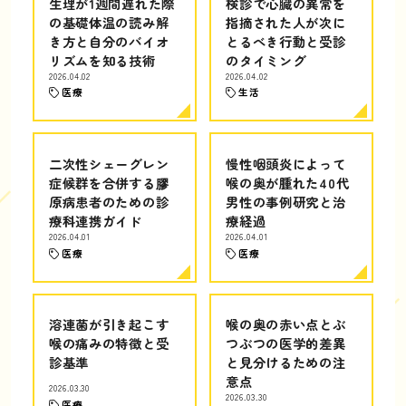
生理が1週間遅れた際
検診で心臓の異常を
の基礎体温の読み解
指摘された人が次に
き方と自分のバイオ
とるべき行動と受診
リズムを知る技術
のタイミング
2026.04.02
2026.04.02
医療
生活
二次性シェーグレン
慢性咽頭炎によって
症候群を合併する膠
喉の奥が腫れた40代
原病患者のための診
男性の事例研究と治
療科連携ガイド
療経過
2026.04.01
2026.04.01
医療
医療
溶連菌が引き起こす
喉の奥の赤い点とぶ
喉の痛みの特徴と受
つぶつの医学的差異
診基準
と見分けるための注
意点
2026.03.30
2026.03.30
医療