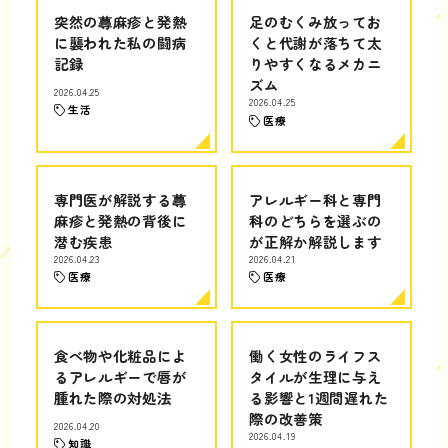
突然の蕁麻疹と発熱
足のむくみ放ってお
に襲われた私の闘病
くと代謝が落ちて太
記録
りやすくなるメカニ
ズム
2026.04.25
2026.04.25
生活
医療
専門医が解説する蕁
アレルギー科と専門
麻疹と発熱の背後に
科のどちらを選ぶの
潜む疾患
が正解か解説します
2026.04.23
2026.04.21
医療
医療
食べ物や化粧品によ
働く女性のライフス
るアレルギーで唇が
タイルが生理に与え
腫れた際の対処法
る影響と1週間遅れた
際の改善策
2026.04.20
2026.04.19
知識