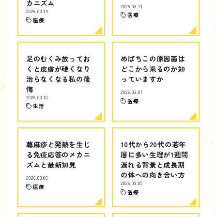
カニズム
2026.03.11
2026.03.14
医療
医療
足のむくみ放ってお
めばちこの原因菌は
くと皮膚が硬くなり
どこから来るのか知
治らなくなる私の後
っていますか
悔
2026.03.07
2026.03.10
医療
生活
蕁麻疹と発熱を生じ
10代から20代の若年
る免疫応答のメカニ
層に多い生理が1週間
ズムと最新知見
遅れる背景と成長期
の体への向き合い方
2026.03.06
2026.03.05
医療
医療