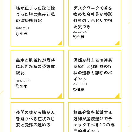
咳が止まった後に始
デスクワークで首を
まった謎の痒みと私
痛めた会社員が整形
の湿疹格闘記
外科のリハビリで得
た気づき
2026.07.16
2026.07.16
生活
生活
鼻水と肌荒れが同時
医師が教える溶連菌
に起きた私の受診体
感染症と猩紅熱の症
験記
状の遷移と診断のポ
イント
2026.07.14
2026.07.14
生活
医療
夜間の咳から肺がん
無痛分娩を希望する
を疑うべき症状の目
妊婦が産院選びでチ
安と受診の進め方
ェックすべき5つの専
門的ポイント