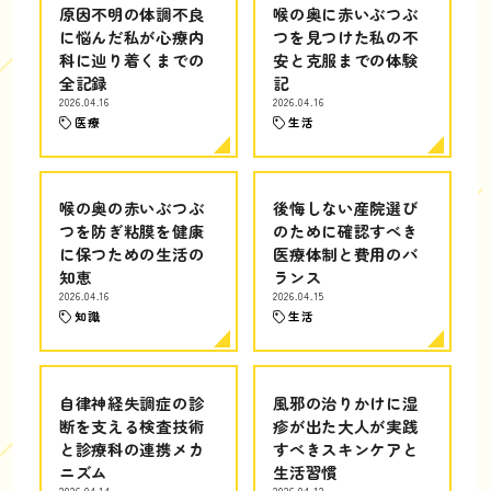
原因不明の体調不良
喉の奥に赤いぶつぶ
に悩んだ私が心療内
つを見つけた私の不
科に辿り着くまでの
安と克服までの体験
全記録
記
2026.04.16
2026.04.16
医療
生活
喉の奥の赤いぶつぶ
後悔しない産院選び
つを防ぎ粘膜を健康
のために確認すべき
に保つための生活の
医療体制と費用のバ
知恵
ランス
2026.04.16
2026.04.15
知識
生活
自律神経失調症の診
風邪の治りかけに湿
断を支える検査技術
疹が出た大人が実践
と診療科の連携メカ
すべきスキンケアと
ニズム
生活習慣
2026.04.14
2026.04.12