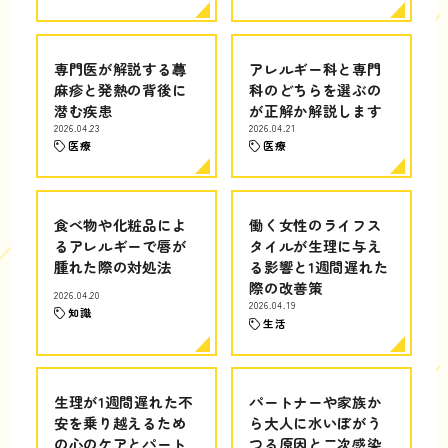
専門医が解説する蕁
アレルギー科と専門
麻疹と発熱の背後に
科のどちらを選ぶの
潜む疾患
が正解か解説します
2026.04.23
2026.04.21
医療
医療
食べ物や化粧品によ
働く女性のライフス
るアレルギーで唇が
タイルが生理に与え
腫れた際の対処法
る影響と1週間遅れた
際の改善策
2026.04.20
2026.04.19
知識
生活
生理が1週間遅れた不
パートナーや家族か
安を乗り越えるため
ら大人に水いぼがう
の心のケアとパート
つる原因と二次感染