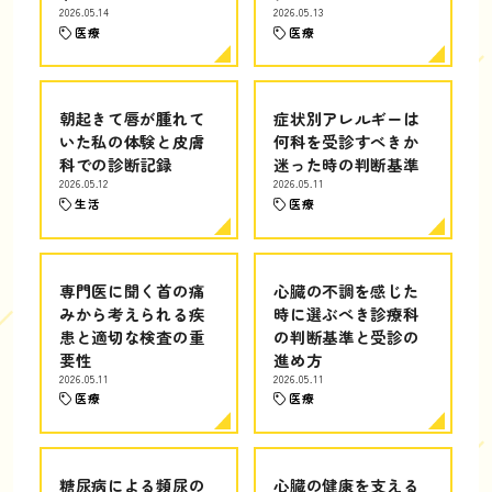
2026.05.14
2026.05.13
医療
医療
朝起きて唇が腫れて
症状別アレルギーは
いた私の体験と皮膚
何科を受診すべきか
科での診断記録
迷った時の判断基準
2026.05.12
2026.05.11
生活
医療
専門医に聞く首の痛
心臓の不調を感じた
みから考えられる疾
時に選ぶべき診療科
患と適切な検査の重
の判断基準と受診の
要性
進め方
2026.05.11
2026.05.11
医療
医療
糖尿病による頻尿の
心臓の健康を支える