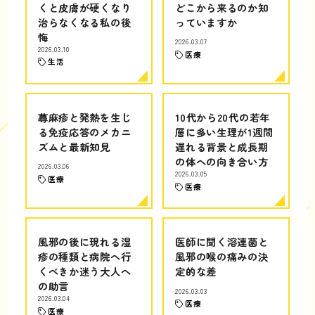
くと皮膚が硬くなり
どこから来るのか知
治らなくなる私の後
っていますか
悔
2026.03.07
2026.03.10
医療
生活
蕁麻疹と発熱を生じ
10代から20代の若年
る免疫応答のメカニ
層に多い生理が1週間
ズムと最新知見
遅れる背景と成長期
の体への向き合い方
2026.03.06
2026.03.05
医療
医療
風邪の後に現れる湿
医師に聞く溶連菌と
疹の種類と病院へ行
風邪の喉の痛みの決
くべきか迷う大人へ
定的な差
の助言
2026.03.03
2026.03.04
医療
医療