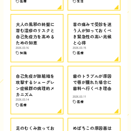
医療
生活
大人の風邪の終盤に
首の痛みで受診を迷
潜む湿疹のリスクと
う人が知っておくべ
自己免疫力を高める
き緊急性の高い兆候
ための知恵
と心得
2026.03.16
2026.03.15
知識
医療
自己免疫が腺組織を
歯のトラブルが原因
攻撃するシェーグレ
で唇が腫れた場合に
ン症候群の病理的メ
歯科へ行くべき理由
カニズム
2026.03.11
2026.03.14
医療
医療
足のむくみ放ってお
めばちこの原因菌は