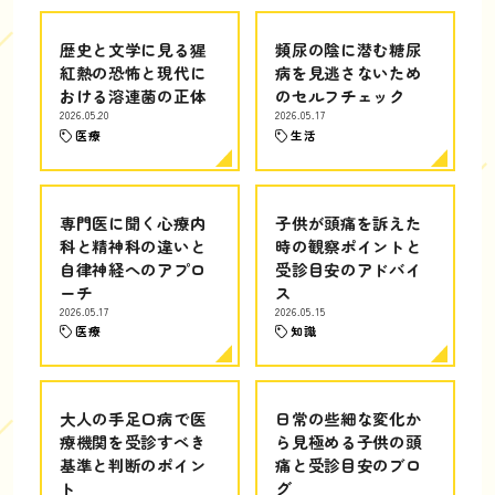
歴史と文学に見る猩
頻尿の陰に潜む糖尿
紅熱の恐怖と現代に
病を見逃さないため
おける溶連菌の正体
のセルフチェック
2026.05.20
2026.05.17
医療
生活
専門医に聞く心療内
子供が頭痛を訴えた
科と精神科の違いと
時の観察ポイントと
自律神経へのアプロ
受診目安のアドバイ
ーチ
ス
2026.05.17
2026.05.15
医療
知識
大人の手足口病で医
日常の些細な変化か
療機関を受診すべき
ら見極める子供の頭
基準と判断のポイン
痛と受診目安のブロ
ト
グ