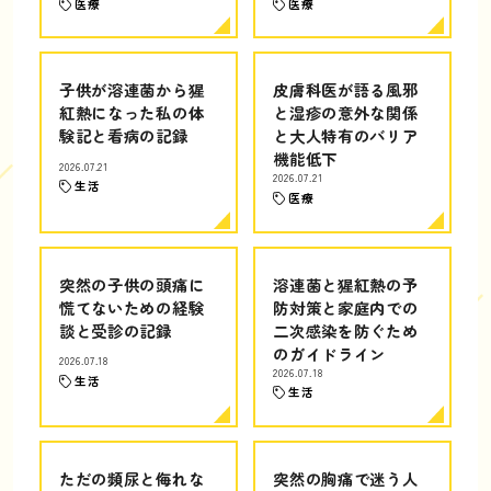
医療
医療
子供が溶連菌から猩
皮膚科医が語る風邪
紅熱になった私の体
と湿疹の意外な関係
験記と看病の記録
と大人特有のバリア
機能低下
2026.07.21
2026.07.21
生活
医療
突然の子供の頭痛に
溶連菌と猩紅熱の予
慌てないための経験
防対策と家庭内での
談と受診の記録
二次感染を防ぐため
のガイドライン
2026.07.18
2026.07.18
生活
生活
ただの頻尿と侮れな
突然の胸痛で迷う人