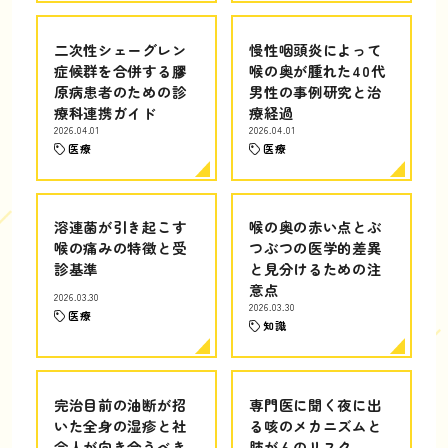
二次性シェーグレン
慢性咽頭炎によって
症候群を合併する膠
喉の奥が腫れた40代
原病患者のための診
男性の事例研究と治
療科連携ガイド
療経過
2026.04.01
2026.04.01
医療
医療
溶連菌が引き起こす
喉の奥の赤い点とぶ
喉の痛みの特徴と受
つぶつの医学的差異
診基準
と見分けるための注
意点
2026.03.30
2026.03.30
医療
知識
完治目前の油断が招
専門医に聞く夜に出
いた全身の湿疹と社
る咳のメカニズムと
会人が向き合うべき
肺がんのリスク