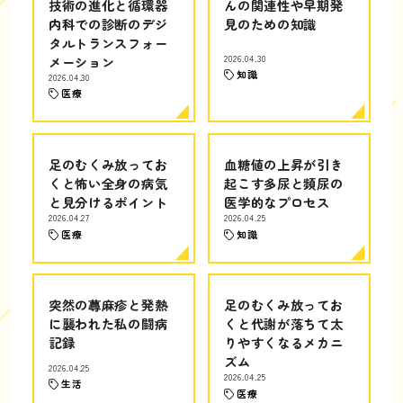
技術の進化と循環器
んの関連性や早期発
内科での診断のデジ
見のための知識
タルトランスフォー
メーション
2026.04.30
知識
2026.04.30
医療
足のむくみ放ってお
血糖値の上昇が引き
くと怖い全身の病気
起こす多尿と頻尿の
と見分けるポイント
医学的なプロセス
2026.04.27
2026.04.25
医療
知識
突然の蕁麻疹と発熱
足のむくみ放ってお
に襲われた私の闘病
くと代謝が落ちて太
記録
りやすくなるメカニ
ズム
2026.04.25
2026.04.25
生活
医療