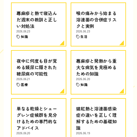
蕁麻疹と熱で寝込ん
喉の痛みから始まる
だ週末の教訓と正し
溶連菌の合併症リス
い対処法
クと実例
2026.06.23
2026.06.23
知識
生活
夜中に何度も目が覚
蕁麻疹と発熱から重
める頻尿に隠された
大な病気を見極める
糖尿病の可能性
ための知識
2026.06.21
2026.06.20
医療
知識
単なる乾燥とシェー
猩紅熱と溶連菌感染
グレン症候群を見分
症の違いを正しく理
けるための専門的な
解するための基礎知
アドバイス
識
2026.06.20
2026.06.19