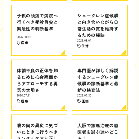
子供の頭痛で病院へ
シェーグレン症候群
行くべき受診目安と
と向き合いながら日
緊急性の判断基準
常生活の質を維持す
るための秘訣
2026.08.03
2026.08.01
医療
生活
体調不良の正体を知
専門医が詳しく解説
るために心身両面か
するシェーグレン症
らアプローチする勇
候群の診断基準と最
気の大切さ
新の検査法
2026.07.31
2026.07.30
医療
医療
喉の奥の異変に気づ
大阪で無痛治療の歯
いたときに行うべき
医者を選ぶ迷いどこ
メンタルケアと正し
ろ！