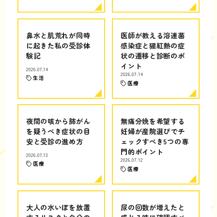
鼻水と肌荒れが同時
医師が教える溶連菌
に起きた私の受診体
感染症と猩紅熱の症
験記
状の遷移と診断のポ
イント
2026.07.14
2026.07.14
生活
医療
夜間の咳から肺がん
無痛分娩を希望する
を疑うべき症状の目
妊婦が産院選びでチ
安と受診の進め方
ェックすべき5つの専
門的ポイント
2026.07.13
2026.07.12
医療
医療
大人の水いぼを放置
尿の回数が増えたと