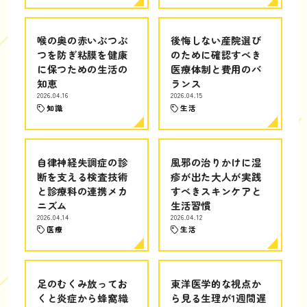
喉の奥の赤いぶつぶ
後悔しない産院選び
つを防ぎ粘膜を健康
のために確認すべき
に保つための生活の
医療体制と費用のバ
知恵
ランス
2026.04.16
2026.04.15
知識
生活
自律神経失調症の診
風邪の治りかけに湿
断を支える検査技術
疹が出た大人が実践
と診療科の連携メカ
すべきスキンケアと
ニズム
生活習慣
2026.04.14
2026.04.12
医療
生活
足のむくみ放ってお
東洋医学的な視点か
くと炎症から蜂窩織
ら見る生理が1週間遅