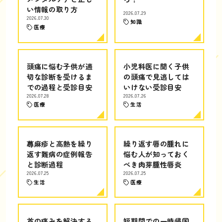
い情報の取り方
2026.07.29
2026.07.30
知識
医療
頭痛に悩む子供が適
小児科医に聞く子供
切な診断を受けるま
の頭痛で見逃しては
での過程と受診目安
いけない受診目安
2026.07.28
2026.07.26
医療
生活
蕁麻疹と高熱を繰り
繰り返す唇の腫れに
返す難病の症例報告
悩む人が知っておく
と診断過程
べき肉芽腫性唇炎
2026.07.25
2026.07.25
生活
医療
首の痛みを解決する
短期間での一時帰国