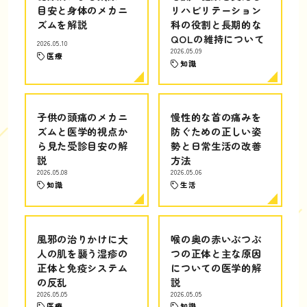
目安と身体のメカニ
リハビリテーション
ズムを解説
科の役割と長期的な
QOLの維持について
2026.05.10
2026.05.09
医療
知識
子供の頭痛のメカニ
慢性的な首の痛みを
ズムと医学的視点か
防ぐための正しい姿
ら見た受診目安の解
勢と日常生活の改善
説
方法
2026.05.08
2026.05.06
知識
生活
風邪の治りかけに大
喉の奥の赤いぶつぶ
人の肌を襲う湿疹の
つの正体と主な原因
正体と免疫システム
についての医学的解
の反乱
説
2026.05.05
2026.05.05
医療
知識