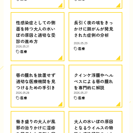
性感染症としての側
長引く夜の咳をきっ
面を持つ大人の水い
かけに肺がんが発見
ぼの原因と適切な受
された症例の分析
診の進め方
2026.05.29
2026.05.31
医療
医療
唇の腫れを放置せず
クインケ浮腫やヘル
適切な医療機関を見
ペスによる唇の腫れ
つけるための手引き
を専門的に解説
2026.05.28
2026.05.27
医療
医療
働き盛りの大人が風
大人の水いぼの原因
邪の治りかけに湿疹
となるウイルスの特