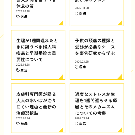
休息の質
2026.03.28
2026.03.28
医療
医療
生理が1週間遅れたと
子供の頭痛の種類と
きに疑うべき婦人科
受診が必要なケース
疾患と早期受診の重
を事例研究から学ぶ
要性について
2026.03.25
2026.03.28
医療
生活
皮膚科専門医が語る
過度なストレスが生
大人の水いぼが治り
理を1週間遅らせる原
にくい理由と最新の
因とそのメカニズム
治療選択肢
についての考察
2026.03.24
2026.03.24
知識
生活