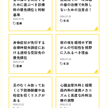
ために選ぶべき診療
の歯の治療で失敗し
科の優先順位と判断
ないための注意点！
基準
2026.07.25
2026.07.25
生活
医療
身体症状が先行する
夜の咳を軽視せず肺
自律神経失調症にお
がんの可能性を視野
ける適切な受診先の
に入れるべき理由
優先順位
2026.07.24
2026.07.24
生活
医療
足のむくみ放ってお
心臓血管外科と循環
くと下肢静脈瘤や血
器内科の連携メカニ
栓症を招くリスクが
ズムと高度な外科治
ある
療の実際
2026.07.22
2026.07.22