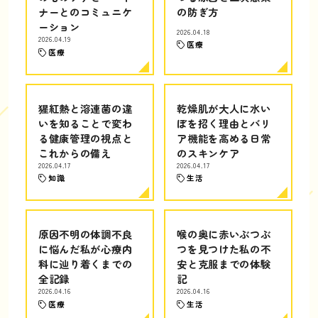
ナーとのコミュニケ
の防ぎ方
ーション
2026.04.18
2026.04.19
医療
医療
猩紅熱と溶連菌の違
乾燥肌が大人に水い
いを知ることで変わ
ぼを招く理由とバリ
る健康管理の視点と
ア機能を高める日常
これからの備え
のスキンケア
2026.04.17
2026.04.17
知識
生活
原因不明の体調不良
喉の奥に赤いぶつぶ
に悩んだ私が心療内
つを見つけた私の不
科に辿り着くまでの
安と克服までの体験
全記録
記
2026.04.16
2026.04.16
医療
生活