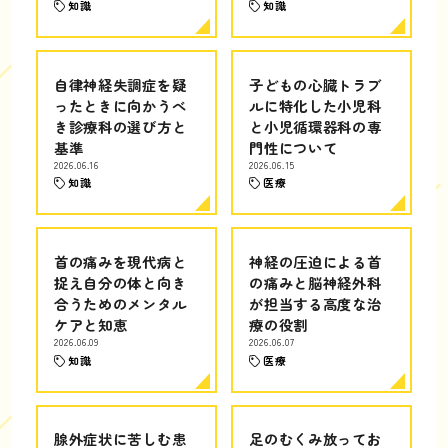
知識
知識
自律神経失調症を疑
子どもの心臓トラブ
ったときに向かうべ
ルに特化した小児科
き診療科の選び方と
と小児循環器科の専
基準
門性について
2026.06.16
2026.06.15
知識
医療
首の痛みを現代病と
神経の圧迫による首
捉え自分の体と向き
の痛みと脳神経外科
合うためのメンタル
が担当する高度な治
ケアと知恵
療の役割
2026.06.09
2026.06.07
知識
医療
腺外症状に苦しむ患
足のむくみ放ってお