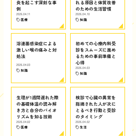
炎を起こす深刻な事
れる原因と体質改善
例
のための生活習慣
2026.04.11
2026.04.10
医療
知識
溶連菌感染症による
初めての心療内科受
激しい喉の痛みと対
診をスムーズに進め
処法
るための事前準備と
心得
2026.04.03
2026.04.03
知識
知識
生理が1週間遅れた際
検診で心臓の異常を
の基礎体温の読み解
指摘された人が次に
き方と自分のバイオ
とるべき行動と受診
リズムを知る技術
のタイミング
2026.04.02
2026.04.02
医療
生活