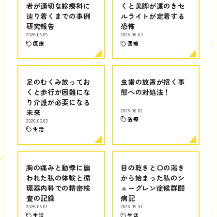
者が適切な診療科に
くと美脚が遠のきセ
辿り着くまでの事例
ルライトが定着する
研究報告
恐怖
2026.06.05
2026.06.04
医療
医療
足のむくみ放ってお
虫歯の放置が招く事
くと歩行が困難にな
態への対処法！
り介護が必要になる
未来
2026.06.02
医療
2026.06.03
生活
胸の痛みと動悸に襲
目の乾きと口の渇き
われた私の体験と循
から始まった私のシ
環器内科での精密検
ェーグレン症候群闘
査の記録
病記
2026.06.01
2026.05.31
生活
生活