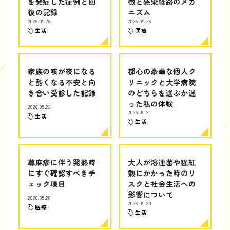
を発症した症例と回
徴と感染経路のメカ
復の記録
ニズム
2026.05.26
2026.05.26
生活
医療
家族の咳が夜になる
都心の豪華な個人ク
と酷くなる不安と向
リニックと大学病院
き合い受診した記録
のどちらを選ぶか迷
った私の体験
2026.05.23
2026.05.21
生活
生活
蕁麻疹に伴う発熱時
大人が溶連菌や猩紅
にすぐ確認すべきチ
熱にかかった時のリ
ェック項目
スクと社会生活への
影響について
2026.05.20
2026.05.20
医療
生活