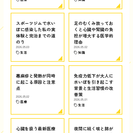
スポーツジムで水い
足のむくみ放ってお
ぼに感染した私の実
くと心臓や腎臓の負
体験と完治までの道
担が増大する医学的
のり
理由
2026.05.03
2026.05.02
生活
知識
蕁麻疹と発熱が同時
免疫力低下が大人に
に起こる原因と注意
水いぼを引き起こす
点
背景と生活習慣の改
善策
2026.05.02
2026.05.01
医療
生活
心臓を扱う最新医療
夜間に続く咳と肺が