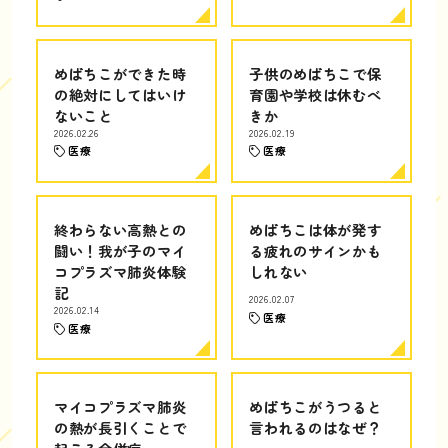
めばちこができた時
子供のめばちこで保
の絶対にしてはいけ
育園や学校は休むべ
ないこと
きか
2026.02.26
2026.02.19
医療
医療
終わらない高熱との
めばちこは体が発す
闘い！我が子のマイ
る疲れのサインかも
コプラズマ肺炎体験
しれない
記
2026.02.07
2026.02.14
医療
医療
マイコプラズマ肺炎
めばちこがうつると
の熱が長引くことで
言われるのはなぜ？