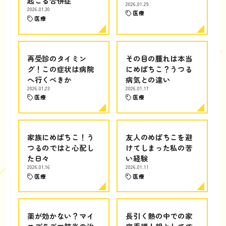
起こる合併症
2026.01.29
2026.01.30
医療
医療
再受診のタイミン
その目の腫れは本当
グ！この症状は病院
にめばちこ？うつる
へ行くべきか
病気との違い
2026.01.23
2026.01.17
医療
医療
家族にめばちこ！う
友人のめばちこを避
つるのではと心配し
けてしまった私の苦
た日々
い経験
2026.01.16
2026.01.11
医療
医療
薬が効かない？マイ
長引く熱の中での家