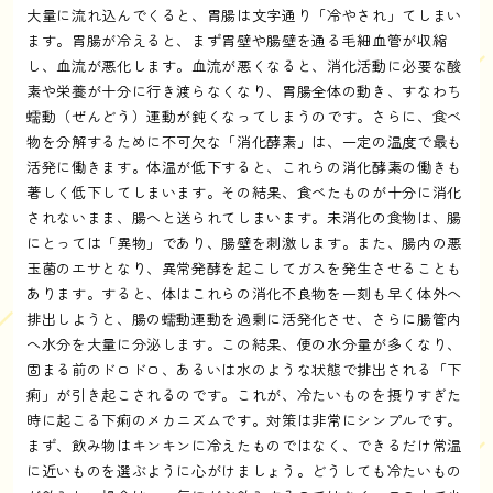
大量に流れ込んでくると、胃腸は文字通り「冷やされ」てしまい
ます。胃腸が冷えると、まず胃壁や腸壁を通る毛細血管が収縮
し、血流が悪化します。血流が悪くなると、消化活動に必要な酸
素や栄養が十分に行き渡らなくなり、胃腸全体の動き、すなわち
蠕動（ぜんどう）運動が鈍くなってしまうのです。さらに、食べ
物を分解するために不可欠な「消化酵素」は、一定の温度で最も
活発に働きます。体温が低下すると、これらの消化酵素の働きも
著しく低下してしまいます。その結果、食べたものが十分に消化
されないまま、腸へと送られてしまいます。未消化の食物は、腸
にとっては「異物」であり、腸壁を刺激します。また、腸内の悪
玉菌のエサとなり、異常発酵を起こしてガスを発生させることも
あります。すると、体はこれらの消化不良物を一刻も早く体外へ
排出しようと、腸の蠕動運動を過剰に活発化させ、さらに腸管内
へ水分を大量に分泌します。この結果、便の水分量が多くなり、
固まる前のドロドロ、あるいは水のような状態で排出される「下
痢」が引き起こされるのです。これが、冷たいものを摂りすぎた
時に起こる下痢のメカニズムです。対策は非常にシンプルです。
まず、飲み物はキンキンに冷えたものではなく、できるだけ常温
に近いものを選ぶように心がけましょう。どうしても冷たいもの