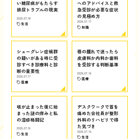
い糖尿病がもたらす
へのアドバイスと救
排尿トラブルの現実
急受診が必要な症状
の見極め方
2026.07.18
2026.07.17
生活
知識
シェーグレン症候群
唇の腫れで迷ったら
の疑いがある時に受
皮膚科か内科か歯科
診すべき診療科と診
を受診する判断基準
断の重要性
2026.07.16
2026.07.17
医療
医療
咳が止まった後に始
デスクワークで首を
まった謎の痒みと私
痛めた会社員が整形
の湿疹格闘記
外科のリハビリで得
た気づき
2026.07.16
2026.07.16
生活
生活