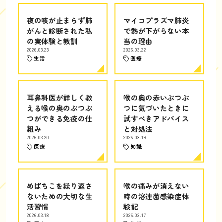
夜の咳が止まらず肺
マイコプラズマ肺炎
がんと診断された私
で熱が下がらない本
の実体験と教訓
当の理由
2026.03.23
2026.03.22
生活
医療
耳鼻科医が詳しく教
喉の奥の赤いぶつぶ
える喉の奥のぶつぶ
つに気づいたときに
つができる免疫の仕
試すべきアドバイス
組み
と対処法
2026.03.20
2026.03.19
医療
知識
めばちこを繰り返さ
喉の痛みが消えない
ないための大切な生
時の溶連菌感染症体
活習慣
験記
2026.03.18
2026.03.17