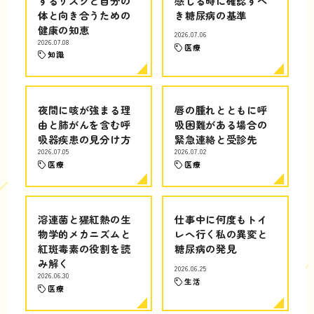
するリスクと自分の
感じる時に確認すべ
体と向き合うための
き糖尿病の基準
健康の知恵
2026.07.06
2026.07.08
医療
知識
夜間に咳が強まる理
唇の腫れとともに呼
由と肺がんを含む呼
吸困難がある場合の
吸器疾患の見分け方
緊急連絡と受診先
2026.07.05
2026.07.02
医療
医療
溶連菌と猩紅熱の生
仕事中に何度もトイ
物学的メカニズムと
レへ行く私の異変と
紅斑毒素の役割を読
糖尿病の発見
み解く
2026.06.25
2026.06.30
生活
医療