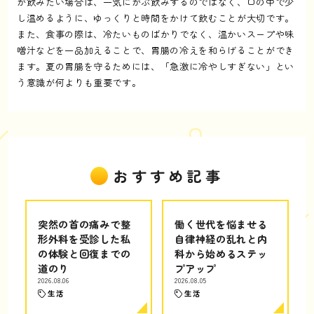
が飲みたい場合は、一気にがぶ飲みするのではなく、口の中で少
し温めるように、ゆっくりと時間をかけて飲むことが大切です。
また、食事の際は、冷たいものばかりでなく、温かいスープや味
噌汁などを一品加えることで、胃腸の冷えを和らげることができ
ます。夏の胃腸を守るためには、「急激に冷やしすぎない」とい
う意識が何よりも重要です。
おすすめ記事
突然の首の痛みで整
働く世代を悩ませる
形外科を受診した私
自律神経の乱れと内
の体験と回復までの
科から始めるステッ
道のり
プアップ
2026.08.06
2026.08.05
生活
生活