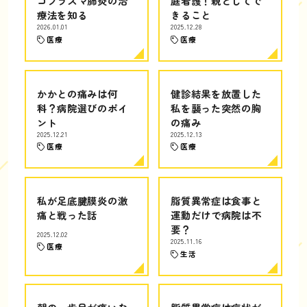
コプラズマ肺炎の治
庭看護！親としてで
療法を知る
きること
2026.01.01
2025.12.28
医療
医療
かかとの痛みは何
健診結果を放置した
科？病院選びのポイ
私を襲った突然の胸
ント
の痛み
2025.12.21
2025.12.13
医療
医療
私が足底腱膜炎の激
脂質異常症は食事と
痛と戦った話
運動だけで病院は不
要？
2025.12.02
2025.11.16
医療
生活