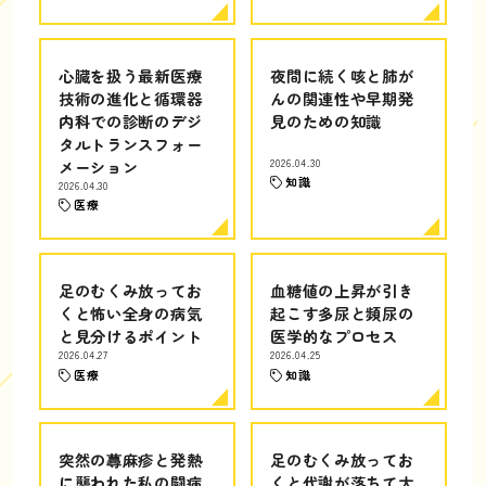
心臓を扱う最新医療
夜間に続く咳と肺が
技術の進化と循環器
んの関連性や早期発
内科での診断のデジ
見のための知識
タルトランスフォー
メーション
2026.04.30
知識
2026.04.30
医療
足のむくみ放ってお
血糖値の上昇が引き
くと怖い全身の病気
起こす多尿と頻尿の
と見分けるポイント
医学的なプロセス
2026.04.27
2026.04.25
医療
知識
突然の蕁麻疹と発熱
足のむくみ放ってお
に襲われた私の闘病
くと代謝が落ちて太