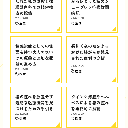
われた私の体験と循
から始まった私のシ
環器内科での精密検
ェーグレン症候群闘
査の記録
病記
2026.06.01
2026.05.31
生活
生活
性感染症としての側
長引く夜の咳をきっ
面を持つ大人の水い
かけに肺がんが発見
ぼの原因と適切な受
された症例の分析
診の進め方
2026.05.29
2026.05.31
医療
医療
唇の腫れを放置せず
クインケ浮腫やヘル
適切な医療機関を見
ペスによる唇の腫れ
つけるための手引き
を専門的に解説
2026.05.28
2026.05.27
医療
医療