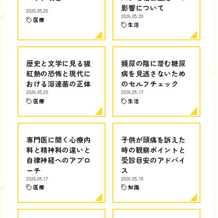
影響について
2026.05.20
2026.05.20
医療
生活
歴史と文学に見る猩
頻尿の陰に潜む糖尿
紅熱の恐怖と現代に
病を見逃さないため
おける溶連菌の正体
のセルフチェック
2026.05.20
2026.05.17
医療
生活
専門医に聞く心療内
子供が頭痛を訴えた
科と精神科の違いと
時の観察ポイントと
自律神経へのアプロ
受診目安のアドバイ
ーチ
ス
2026.05.17
2026.05.15
医療
知識