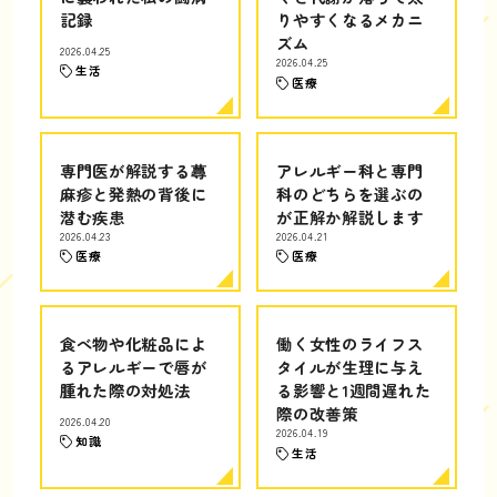
記録
りやすくなるメカニ
ズム
2026.04.25
2026.04.25
生活
医療
専門医が解説する蕁
アレルギー科と専門
麻疹と発熱の背後に
科のどちらを選ぶの
潜む疾患
が正解か解説します
2026.04.23
2026.04.21
医療
医療
食べ物や化粧品によ
働く女性のライフス
るアレルギーで唇が
タイルが生理に与え
腫れた際の対処法
る影響と1週間遅れた
際の改善策
2026.04.20
2026.04.19
知識
生活