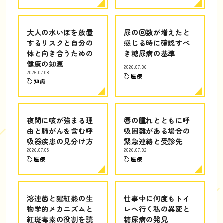
大人の水いぼを放置
尿の回数が増えたと
するリスクと自分の
感じる時に確認すべ
体と向き合うための
き糖尿病の基準
健康の知恵
2026.07.06
2026.07.08
医療
知識
夜間に咳が強まる理
唇の腫れとともに呼
由と肺がんを含む呼
吸困難がある場合の
吸器疾患の見分け方
緊急連絡と受診先
2026.07.05
2026.07.02
医療
医療
溶連菌と猩紅熱の生
仕事中に何度もトイ
物学的メカニズムと
レへ行く私の異変と
紅斑毒素の役割を読
糖尿病の発見