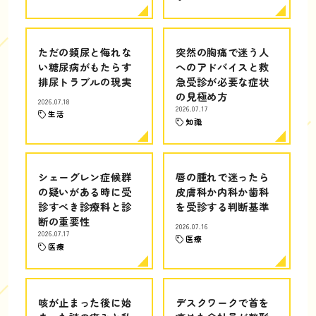
ただの頻尿と侮れな
突然の胸痛で迷う人
い糖尿病がもたらす
へのアドバイスと救
排尿トラブルの現実
急受診が必要な症状
の見極め方
2026.07.18
2026.07.17
生活
知識
シェーグレン症候群
唇の腫れで迷ったら
の疑いがある時に受
皮膚科か内科か歯科
診すべき診療科と診
を受診する判断基準
断の重要性
2026.07.16
2026.07.17
医療
医療
咳が止まった後に始
デスクワークで首を