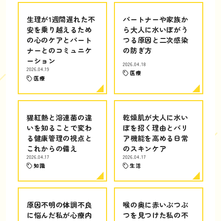
生理が1週間遅れた不
パートナーや家族か
安を乗り越えるため
ら大人に水いぼがう
の心のケアとパート
つる原因と二次感染
ナーとのコミュニケ
の防ぎ方
ーション
2026.04.18
2026.04.19
医療
医療
猩紅熱と溶連菌の違
乾燥肌が大人に水い
いを知ることで変わ
ぼを招く理由とバリ
る健康管理の視点と
ア機能を高める日常
これからの備え
のスキンケア
2026.04.17
2026.04.17
知識
生活
原因不明の体調不良
喉の奥に赤いぶつぶ
に悩んだ私が心療内
つを見つけた私の不