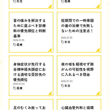
生活
医療
首の痛みを解決する
短期間での一時帰国
ために選ぶべき診療
の歯の治療で失敗し
科の優先順位と判断
ないための注意点！
基準
2026.07.25
2026.07.25
生活
医療
身体症状が先行する
夜の咳を軽視せず肺
自律神経失調症にお
がんの可能性を視野
ける適切な受診先の
に入れるべき理由
優先順位
2026.07.24
2026.07.24
生活
医療
足のむくみ放ってお
心臓血管外科と循環