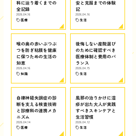
科に辿り着くまでの
安と克服までの体験
全記録
記
2026.04.16
2026.04.16
医療
生活
喉の奥の赤いぶつぶ
後悔しない産院選び
つを防ぎ粘膜を健康
のために確認すべき
に保つための生活の
医療体制と費用のバ
知恵
ランス
2026.04.16
2026.04.15
知識
生活
自律神経失調症の診
風邪の治りかけに湿
断を支える検査技術
疹が出た大人が実践
と診療科の連携メカ
すべきスキンケアと
ニズム
生活習慣
2026.04.14
2026.04.12
医療
生活