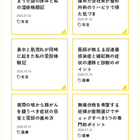
まった謎の痒みと私
痛めた会社員が整形
の湿疹格闘記
外科のリハビリで得
た気づき
2026.07.16
2026.07.16
生活
生活
鼻水と肌荒れが同時
医師が教える溶連菌
に起きた私の受診体
感染症と猩紅熱の症
験記
状の遷移と診断のポ
イント
2026.07.14
2026.07.14
生活
医療
夜間の咳から肺がん
無痛分娩を希望する
を疑うべき症状の目
妊婦が産院選びでチ
安と受診の進め方
ェックすべき5つの専
門的ポイント
2026.07.13
2026.07.12
医療
医療