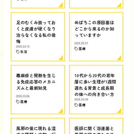
足のむくみ放ってお
めばちこの原因菌は
くと皮膚が硬くなり
どこから来るのか知
治らなくなる私の後
っていますか
悔
2026.03.07
2026.03.10
医療
生活
蕁麻疹と発熱を生じ
10代から20代の若年
る免疫応答のメカニ
層に多い生理が1週間
ズムと最新知見
遅れる背景と成長期
の体への向き合い方
2026.03.06
2026.03.05
医療
医療
風邪の後に現れる湿
医師に聞く溶連菌と