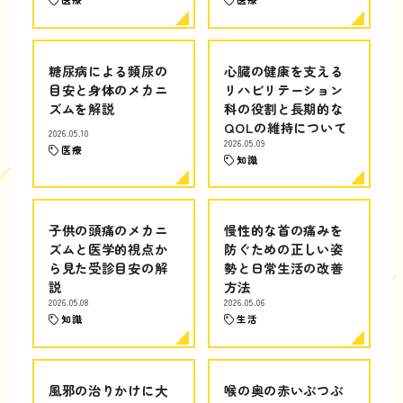
糖尿病による頻尿の
心臓の健康を支える
目安と身体のメカニ
リハビリテーション
ズムを解説
科の役割と長期的な
QOLの維持について
2026.05.10
2026.05.09
医療
知識
子供の頭痛のメカニ
慢性的な首の痛みを
ズムと医学的視点か
防ぐための正しい姿
ら見た受診目安の解
勢と日常生活の改善
説
方法
2026.05.08
2026.05.06
知識
生活
風邪の治りかけに大
喉の奥の赤いぶつぶ