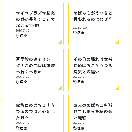
マイコプラズマ肺炎
めばちこがうつると
の熱が長引くことで
言われるのはなぜ？
起こる合併症
2026.01.29
2026.01.30
医療
医療
再受診のタイミン
その目の腫れは本当
グ！この症状は病院
にめばちこ？うつる
へ行くべきか
病気との違い
2026.01.23
2026.01.17
医療
医療
家族にめばちこ！う
友人のめばちこを避
つるのではと心配し
けてしまった私の苦
た日々
い経験
2026.01.16
2026.01.11
医療
医療