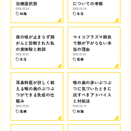
治療選択肢
についての考察
2026.03.24
2026.03.24
知識
生活
夜の咳が止まらず肺
マイコプラズマ肺炎
がんと診断された私
で熱が下がらない本
の実体験と教訓
当の理由
2026.03.23
2026.03.22
生活
医療
耳鼻科医が詳しく教
喉の奥の赤いぶつぶ
える喉の奥のぶつぶ
つに気づいたときに
つができる免疫の仕
試すべきアドバイス
組み
と対処法
2026.03.20
2026.03.19
医療
知識