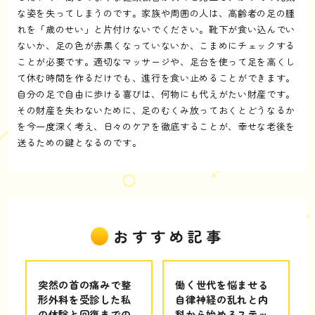
な姿を失ってしまうのです。家族や周囲の人は、高齢者の足の腫
れを「歳のせい」と片付けないでください。靴下が食い込んでい
ないか、足の色が赤黒くなっていないか、こまめにチェックする
ことが必要です。適切なマッサージや、足台を使って足を高くし
て休む時間を作るだけでも、進行を食い止めることができます。
自分の足で自由に歩ける喜びは、何物にも代えがたい財産です。
その財産を失わないために、足のむくみ放っておくとどうなるか
を今一度深く考え、日々のケアを徹底することが、幸せな老後を
送るための鍵となるのです。
おすすめ記事
突然の首の痛みで整
働く世代を悩ませる
形外科を受診した私
自律神経の乱れと内
の体験と回復までの
科から始めるステッ