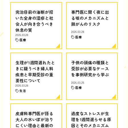
完治目前の油断が招
専門医に聞く夜に出
いた全身の湿疹と社
る咳のメカニズムと
会人が向き合うべき
肺がんのリスク
休息の質
2026.03.28
2026.03.28
医療
医療
生理が1週間遅れたと
子供の頭痛の種類と
きに疑うべき婦人科
受診が必要なケース
疾患と早期受診の重
を事例研究から学ぶ
要性について
2026.03.25
2026.03.28
医療
生活
皮膚科専門医が語る
過度なストレスが生
大人の水いぼが治り
理を1週間遅らせる原
にくい理由と最新の
因とそのメカニズム