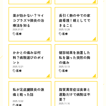
薬が効かない？マイ
長引く熱の中での家
コプラズマ肺炎の治
庭看護！親としてで
療法を知る
きること
2026.01.01
2025.12.28
医療
医療
かかとの痛みは何
健診結果を放置した
科？病院選びのポイ
私を襲った突然の胸
ント
の痛み
2025.12.21
2025.12.13
医療
医療
私が足底腱膜炎の激
脂質異常症は食事と
痛と戦った話
運動だけで病院は不
要？
2025.12.02
2025.11.16
医療