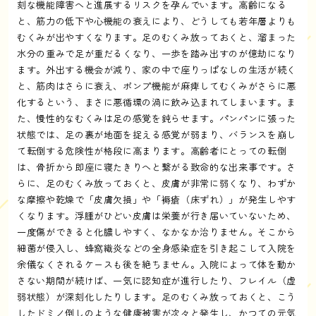
刻な機能障害へと進展するリスクを孕んでいます。高齢になる
と、筋力の低下や心機能の衰えにより、どうしても若年層よりも
むくみが出やすくなります。足のむくみ放っておくと、溜まった
水分の重みで足が重だるくなり、一歩を踏み出すのが億劫になり
ます。外出する機会が減り、家の中で座りっぱなしの生活が続く
と、筋肉はさらに衰え、ポンプ機能が麻痺してむくみがさらに悪
化するという、まさに悪循環の渦に飲み込まれてしまいます。ま
た、慢性的なむくみは足の感覚を鈍らせます。パンパンに張った
状態では、足の裏が地面を捉える感覚が弱まり、バランスを崩し
て転倒する危険性が格段に高まります。高齢者にとっての転倒
は、骨折から即座に寝たきりへと繋がる致命的な出来事です。さ
らに、足のむくみ放っておくと、皮膚が非常に弱くなり、わずか
な摩擦や乾燥で「皮膚欠損」や「褥瘡（床ずれ）」が発生しやす
くなります。浮腫がひどい皮膚は栄養が行き届いていないため、
一度傷ができると化膿しやすく、なかなか治りません。そこから
細菌が侵入し、蜂窩織炎などの全身感染症を引き起こして入院を
余儀なくされるケースも後を絶ちません。入院によって体を動か
さない期間が続けば、一気に認知症が進行したり、フレイル（虚
弱状態）が深刻化したりします。足のむくみ放っておくと、こう
したドミノ倒しのような健康被害が次々と発生し、かつての元気