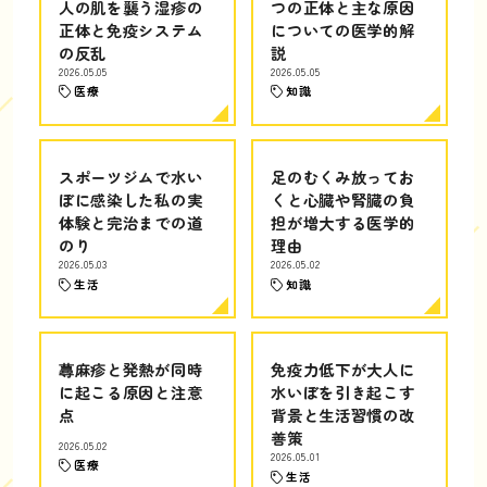
人の肌を襲う湿疹の
つの正体と主な原因
正体と免疫システム
についての医学的解
の反乱
説
2026.05.05
2026.05.05
医療
知識
スポーツジムで水い
足のむくみ放ってお
ぼに感染した私の実
くと心臓や腎臓の負
体験と完治までの道
担が増大する医学的
のり
理由
2026.05.03
2026.05.02
生活
知識
蕁麻疹と発熱が同時
免疫力低下が大人に
に起こる原因と注意
水いぼを引き起こす
点
背景と生活習慣の改
善策
2026.05.02
2026.05.01
医療
生活