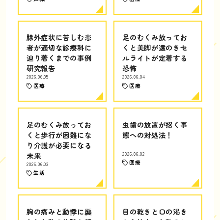
腺外症状に苦しむ患
足のむくみ放ってお
者が適切な診療科に
くと美脚が遠のきセ
辿り着くまでの事例
ルライトが定着する
研究報告
恐怖
2026.06.05
2026.06.04
医療
医療
足のむくみ放ってお
虫歯の放置が招く事
くと歩行が困難にな
態への対処法！
り介護が必要になる
未来
2026.06.02
医療
2026.06.03
生活
胸の痛みと動悸に襲
目の乾きと口の渇き