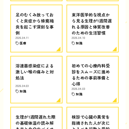
足のむくみ放ってお
東洋医学的な視点か
くと炎症から蜂窩織
ら見る生理が1週間遅
炎を起こす深刻な事
れる原因と体質改善
例
のための生活習慣
2026.04.11
2026.04.10
医療
知識
溶連菌感染症による
初めての心療内科受
激しい喉の痛みと対
診をスムーズに進め
処法
るための事前準備と
心得
2026.04.03
2026.04.03
知識
知識
生理が1週間遅れた際
検診で心臓の異常を
の基礎体温の読み解
指摘された人が次に
き方と自分のバイオ
とるべき行動と受診