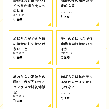
疹の種類と病院へ行
風邪の喉の痛みの決
くべきか迷う大人へ
定的な差
の助言
2026.03.03
2026.03.04
医療
医療
めばちこができた時
子供のめばちこで保
の絶対にしてはいけ
育園や学校は休むべ
ないこと
きか
2026.02.26
2026.02.19
医療
医療
終わらない高熱との
めばちこは体が発す
闘い！我が子のマイ
る疲れのサインかも
コプラズマ肺炎体験
しれない
記
2026.02.07
2026.02.14
医療
医療