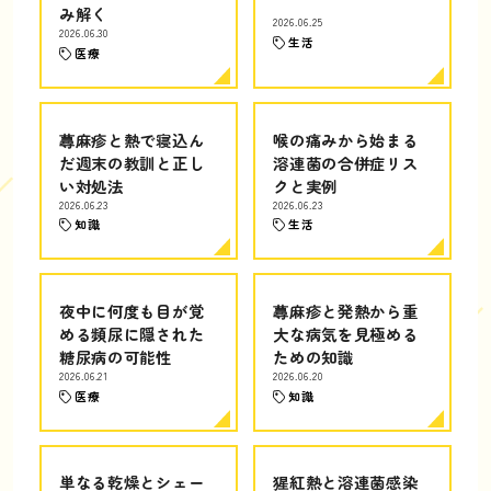
み解く
2026.06.25
2026.06.30
生活
医療
蕁麻疹と熱で寝込ん
喉の痛みから始まる
だ週末の教訓と正し
溶連菌の合併症リス
い対処法
クと実例
2026.06.23
2026.06.23
知識
生活
夜中に何度も目が覚
蕁麻疹と発熱から重
める頻尿に隠された
大な病気を見極める
糖尿病の可能性
ための知識
2026.06.21
2026.06.20
医療
知識
単なる乾燥とシェー
猩紅熱と溶連菌感染