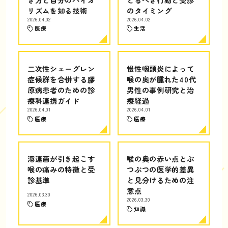
リズムを知る技術
のタイミング
2026.04.02
2026.04.02
医療
生活
二次性シェーグレン
慢性咽頭炎によって
症候群を合併する膠
喉の奥が腫れた40代
原病患者のための診
男性の事例研究と治
療科連携ガイド
療経過
2026.04.01
2026.04.01
医療
医療
溶連菌が引き起こす
喉の奥の赤い点とぶ
喉の痛みの特徴と受
つぶつの医学的差異
診基準
と見分けるための注
意点
2026.03.30
2026.03.30
医療
知識