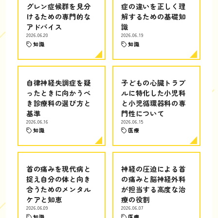
グレン症候群を見分
症の違いを正しく理
けるための専門的な
解するための基礎知
アドバイス
識
2026.06.20
2026.06.19
知識
知識
自律神経失調症を疑
子どもの心臓トラブ
ったときに向かうべ
ルに特化した小児科
き診療科の選び方と
と小児循環器科の専
基準
門性について
2026.06.16
2026.06.15
知識
医療
首の痛みを現代病と
神経の圧迫による首
捉え自分の体と向き
の痛みと脳神経外科
合うためのメンタル
が担当する高度な治
ケアと知恵
療の役割
2026.06.09
2026.06.07
知識
医療