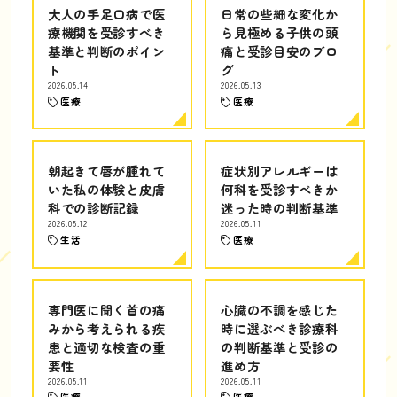
大人の手足口病で医
日常の些細な変化か
療機関を受診すべき
ら見極める子供の頭
基準と判断のポイン
痛と受診目安のブロ
ト
グ
2026.05.14
2026.05.13
医療
医療
朝起きて唇が腫れて
症状別アレルギーは
いた私の体験と皮膚
何科を受診すべきか
科での診断記録
迷った時の判断基準
2026.05.12
2026.05.11
生活
医療
専門医に聞く首の痛
心臓の不調を感じた
みから考えられる疾
時に選ぶべき診療科
患と適切な検査の重
の判断基準と受診の
要性
進め方
2026.05.11
2026.05.11
医療
医療