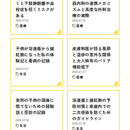
くと下肢静脈瘤や血
器内科の連携メカニ
栓症を招くリスクが
ズムと高度な外科治
ある
療の実際
2026.07.22
2026.07.22
医療
医療
子供が溶連菌から猩
皮膚科医が語る風邪
紅熱になった私の体
と湿疹の意外な関係
験記と看病の記録
と大人特有のバリア
機能低下
2026.07.21
2026.07.21
生活
医療
突然の子供の頭痛に
溶連菌と猩紅熱の予
慌てないための経験
防対策と家庭内での
談と受診の記録
二次感染を防ぐため
のガイドライン
2026.07.18
2026.07.18
生活
生活