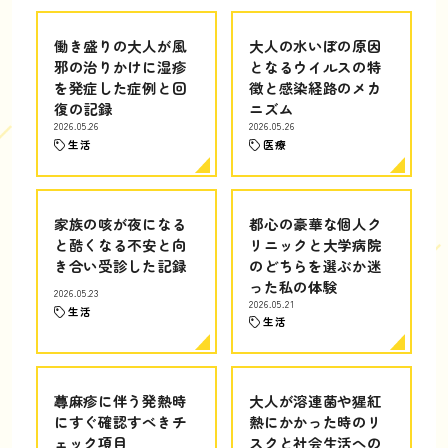
働き盛りの大人が風
大人の水いぼの原因
邪の治りかけに湿疹
となるウイルスの特
を発症した症例と回
徴と感染経路のメカ
復の記録
ニズム
2026.05.26
2026.05.26
生活
医療
家族の咳が夜になる
都心の豪華な個人ク
と酷くなる不安と向
リニックと大学病院
き合い受診した記録
のどちらを選ぶか迷
った私の体験
2026.05.23
2026.05.21
生活
生活
蕁麻疹に伴う発熱時
大人が溶連菌や猩紅
にすぐ確認すべきチ
熱にかかった時のリ
ェック項目
スクと社会生活への