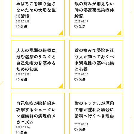
めばちこを繰り返さ
喉の痛みが消えない
ないための大切な生
時の溶連菌感染症体
活習慣
験記
2026.03.18
2026.03.17
医療
生活
大人の風邪の終盤に
首の痛みで受診を迷
潜む湿疹のリスクと
う人が知っておくべ
自己免疫力を高める
き緊急性の高い兆候
ための知恵
と心得
2026.03.16
2026.03.15
知識
医療
自己免疫が腺組織を
歯のトラブルが原因
攻撃するシェーグレ
で唇が腫れた場合に
ン症候群の病理的メ
歯科へ行くべき理由
カニズム
2026.03.11
2026.03.14
医療
医療