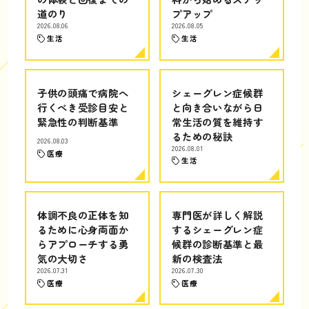
道のり
プアップ
2026.08.06
2026.08.05
生活
生活
子供の頭痛で病院へ
シェーグレン症候群
行くべき受診目安と
と向き合いながら日
緊急性の判断基準
常生活の質を維持す
るための秘訣
2026.08.03
2026.08.01
医療
生活
体調不良の正体を知
専門医が詳しく解説
るために心身両面か
するシェーグレン症
らアプローチする勇
候群の診断基準と最
気の大切さ
新の検査法
2026.07.31
2026.07.30
医療
医療