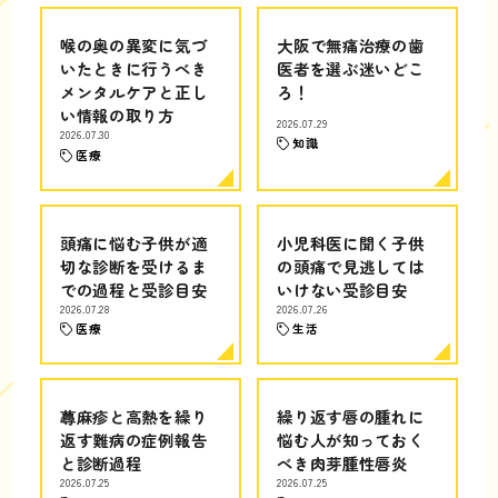
喉の奥の異変に気づ
大阪で無痛治療の歯
いたときに行うべき
医者を選ぶ迷いどこ
メンタルケアと正し
ろ！
い情報の取り方
2026.07.29
2026.07.30
知識
医療
頭痛に悩む子供が適
小児科医に聞く子供
切な診断を受けるま
の頭痛で見逃しては
での過程と受診目安
いけない受診目安
2026.07.28
2026.07.26
医療
生活
蕁麻疹と高熱を繰り
繰り返す唇の腫れに
返す難病の症例報告
悩む人が知っておく
と診断過程
べき肉芽腫性唇炎
2026.07.25
2026.07.25